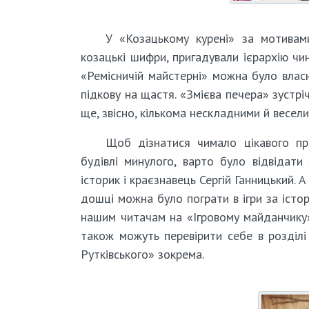
У «Козацькому курені» за мотивам
козацькі шифри, пригадували ієрархію чин
«Ремісничій майстерні» можна було влас
підкову на щастя. «Змієва печера» зустрі
ще, звісно, кількома нескладними й весел
Щоб дізнатися чимало цікавого пр
будівлі минулого, варто було відвідати
історик і краєзнавець Сергій Ганницький. 
дошці можна було пограти в ігри за істор
нашим читачам на «Ігровому майданчику»
також можуть перевірити себе в розділі
Рутківського» зокрема.