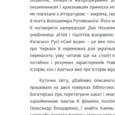
письменникам і краєзнавцям принесла не
ми пов’язали з літературою – зокрема, тво
й поета Володимира Рутківського. Його к
й поговорити напередодні Дня Незалежн
улюбленець дітей і підлітків відправля
Київської Русі. «Сині води» – це вже поч
про Черкаси й переможна для українців
переносить уяву читачів ще на століття
потайних і розумних характерників. На
історію, хоч і йдеться вже про історію ві
Куточки світу, дбайливо описаног
працювали на двох поверхах бібліотеки.
богатирські ігри, перетягуючи канат і змаг
однойменною книгою й фільмом, поспілк
Олександр Бондаренко, і знайти Камінь 
каліграфії провела фахівець Черкаського