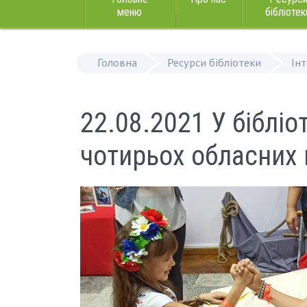
меню
бібліотек
Головна
Ресурси бібліотеки
Ін
22.08.2021 У біблі
чотирьох обласних 