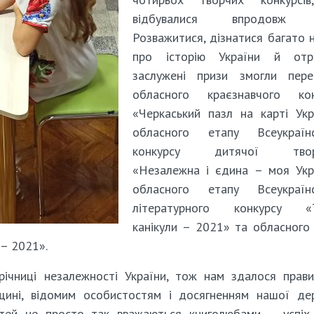
відбувалися впродовж р
Розважитися, дізнатися багато 
про історію України й отр
заслужені призи змогли пере
обласного краєзнавчого кон
«Черкаський пазл на карті Укр
обласного етапу Всеукраїнс
конкурсу дитячої творч
«Незалежна і єдина – моя Укр
обласного етапу Всеукраїнс
літературного конкурсу «Т
канікули – 2021» та обласного
 – 2021».
річниці незалежності України, тож нам здалося прав
вщині, відомим особистостям і досягненням нашої де
ітей не просто так вважаються книголюбами – успі