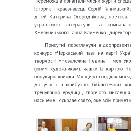
Переможців привітали члени журі й спеціа
історик і краєзнавець Сергій Ганницьки
дітей Катерина Огороднікова; поетеса,
української літератури та компарати
Хмельницького Ганна Клименко; директор 
Присутні переглянули відеопрезент
конкурс «Черкаський пазл на карті Укра
творчості «Незалежна і єдина – моя Укра
(юним художникам), чашки із картою Чер
популярні книжки. Ми щиро сподіваємося,
до участі в майбутніх бібліотечних к
тренування ерудиції, творчого мисленн
насичене і яскраве свято, яке всім причет