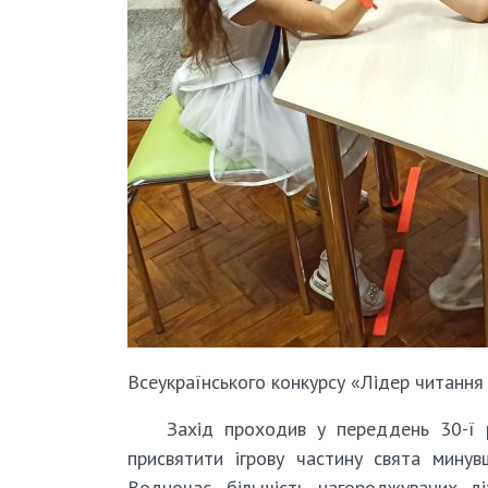
Всеукраїнського конкурсу «Лідер читання
Захід проходив у переддень 30-ї 
присвятити ігрову частину свята мину
Водночас, більшість нагороджуваних д