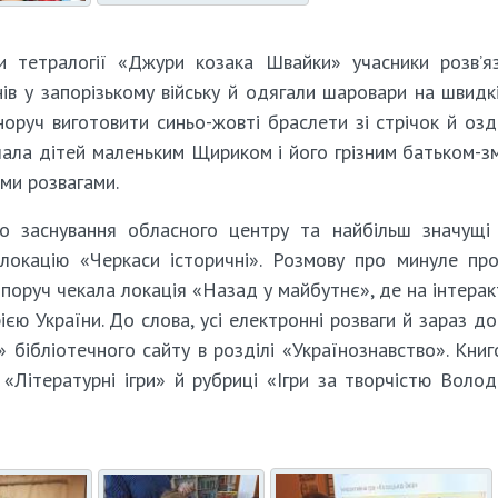
и тетралогії «Джури козака Швайки» учасники розв’я
ів у запорізькому війську й одягали шаровари на швидкі
норуч виготовити синьо-жовті браслети зі стрічок й оз
чала дітей маленьким Щириком і його грізним батьком-зм
ими розвагами.
о заснування обласного центру та найбільш значущі 
 локацію «Черкаси історичні». Розмову про минуле пр
А поруч чекала локація «Назад у майбутнє», де на інтерак
ією України. До слова, усі електронні розваги й зараз до
 бібліотечного сайту в розділі «Українознавство». Кни
 «Літературні ігри» й рубриці «Ігри за творчістю Воло