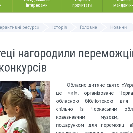
и
інтересами
прочитати
майданчи
терактивні ресурси
Історія
Головне
Новини
отеці нагородили переможці
конкурсів
Обласне дитяче свято «Укр
це ми!», організоване Черка
обласною бібліотекою для 
спільно із Черкаським обл
краєзнавчим музеєм, с
подарунком для переможці ві
чотирьох творчих конкурсі