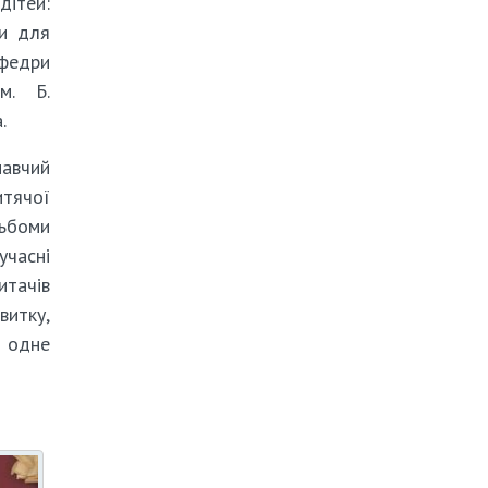
дітей:
ки для
афедри
м. Б.
.
навчий
итячої
льбоми
учасні
итачів
витку,
е одне