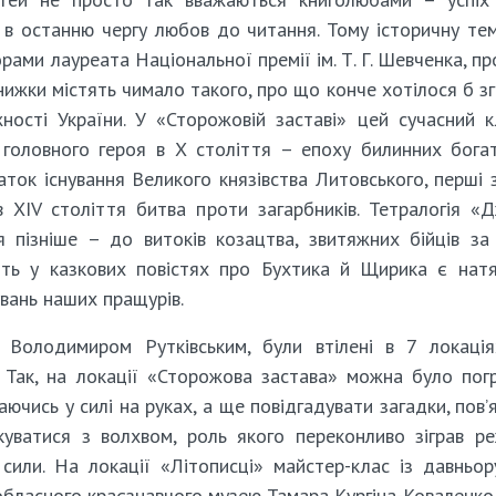
 в останню чергу любов до читання. Тому історичну те
рами лауреата Національної премії ім. Т. Г. Шевченка, пр
нижки містять чимало такого, про що конче хотілося б з
ості України. У «Сторожовій заставі» цей сучасний к
є головного героя в Х століття – епоху билинних богат
аток існування Великого князівства Литовського, перші 
 ХIV століття битва проти загарбників. Тетралогія «
 пізніше – до витоків козацтва, звитяжних бійців за
віть у казкових повістях про Бухтика й Щирика є нат
рувань наших пращурів.
о Володимиром Рутківським, були втілені в 7 локаці
 Так, на локації «Сторожова застава» можна було пог
аючись у силі на руках, а ще повідгадувати загадки, пов’я
уватися з волхвом, роль якого переконливо зіграв р
сили. На локації «Літописці» майстер-клас із давньор
 обласного краєзнавчого музею Тамара Кургіна-Коваленко