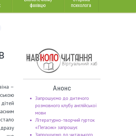
к
фахівцю
психолога
в
аїна –
Анонс
ською
Запрошуємо до дитячого
дітей
розмовного клубу англійської
асним
мови
тало
Літературно-творчий гурток
дразу
«Пегасик» запрошує
Запрошуємо до читацького
в, що