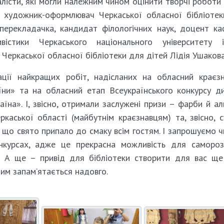
лісти, які могли належним чином оцінити творчі роботи 
й; художник-оформлювач Черкаської обласної бібліоте
 перекладачка, кандидат філологічних наук, доцент к
вістики Черкаського національного університету і
Черкаської обласної бібліотеки для дітей Лідія Ушакова
ації найкращих робіт, надісланих на обласний краєз
їни» та на обласний етап Всеукраїнського конкурсу д
їна». І, звісно, отримали заслужені призи – фарби й а
каської області (майбутнім краєзнавцям) та, звісно, с
 що свято припало до смаку всім гостям. І запрошуємо ч
онкурсах, адже це прекрасна можливість для самороз
я. А ще – привід для бібліотеки створити для вас щ
ним запам’ятається надовго.