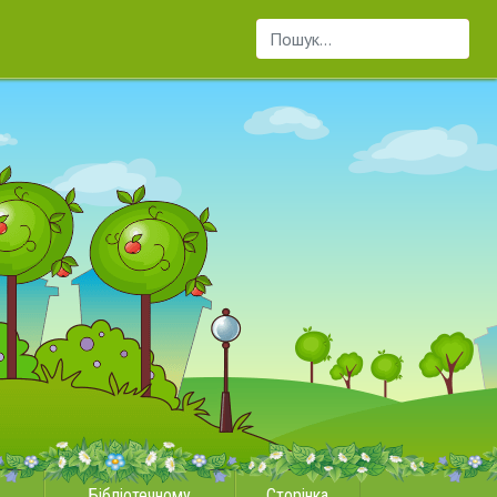
Пошук...
Бібліотечному
Сторінка