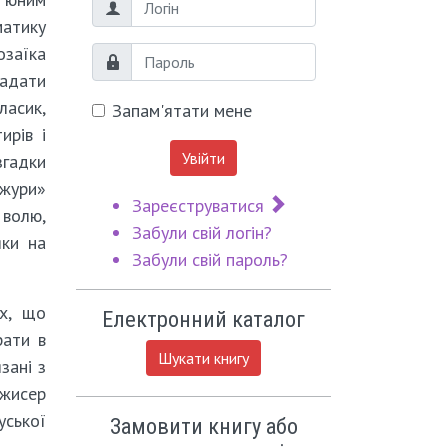
Логін
матику
озаїка
Пароль
гадати
ласик,
Запам'ятати мене
ирів і
Увійти
згадки
Джури»
Зареєструватися
 волю,
Забули свій логін?
яки на
Забули свій пароль?
ях, що
Електронний каталог
рати в
Шукати книгу
зані з
ежисер
уської
Замовити книгу або
.