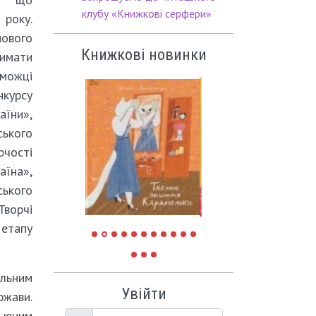
клубу «Книжкові серфери»
оку.
нового
Книжкові новинки
имати
можці
курсу
аїни»,
ького
ості
аїна»,
ького
ворчі
 етапу
ильним
Увійти
ржави.
х юним