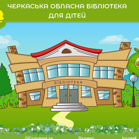
ЧЕРКАСЬКА ОБЛАСНА БІБЛІОТЕКА
ДЛЯ ДІТЕЙ
и
Об'єднання за
Радимо
Ігровий