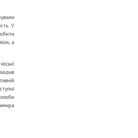
зували
сть. У
добити
ієм, а
міські
овадив
тивній
ступні
голюби
димира