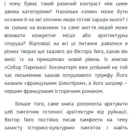
і чому буває такий разючий контраст між цими
двома категоріями? Наскільки «злим» може бути
кохання й на які злочини люди готові заради нього? І
як сильно на взаємини та саме життя людей може
впливати конкретне місце або архітектурна
споруда? Відповіді на всі ці питання давалися в
різних творах ще задовго до Віктора Гюго, однак він
виніс їх на принципово новий рівень. Із книгою
«Собор Паризької Богоматері» вже успішний на той
час письменник зазнав оглушливого тріумфу. Його
назвали «французьким Шекспіром», а його шедевр –
першим французьким історичним романом.
Більше того, саме книга допомогла врятувати
цей пам’ятник готичної архітектури від руйнації.
Віктор Гюго постійно писав памфлети на тему
захисту історико-культурних пам’яток і навіть