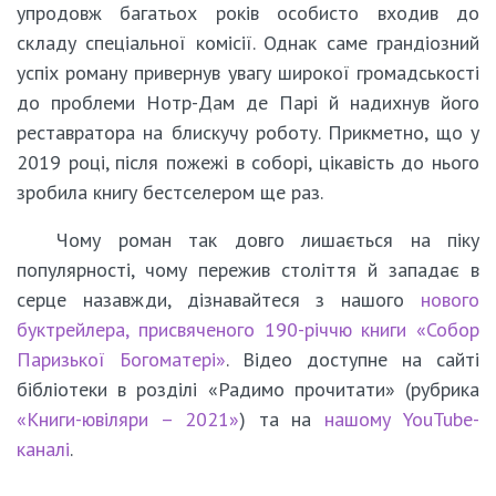
упродовж багатьох років особисто входив до
складу спеціальної комісії. Однак саме грандіозний
успіх роману привернув увагу широкої громадськості
до проблеми Нотр-Дам де Парі й надихнув його
реставратора на блискучу роботу. Прикметно, що у
2019 році, після пожежі в соборі, цікавість до нього
зробила книгу бестселером ще раз.
Чому роман так довго лишається на піку
популярності, чому пережив століття й западає в
серце назавжди, дізнавайтеся з нашого
нового
буктрейлера, присвяченого 190-річчю книги «Собор
Паризької Богоматері»
. Відео доступне на сайті
бібліотеки в розділі «Радимо прочитати» (рубрика
«Книги-ювіляри – 2021»
) та на
нашому YouTube-
каналі
.