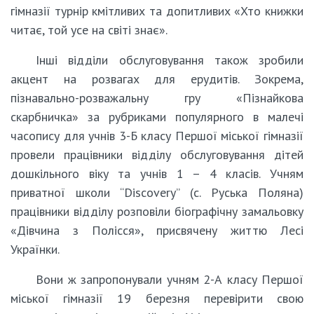
гімназії турнір кмітливих та допитливих «Хто книжки
читає, той усе на світі знає».
Інші відділи обслуговування також зробили
акцент на розвагах для ерудитів. Зокрема,
пізнавально-розважальну гру «Пізнайкова
скарбничка» за рубриками популярного в малечі
часопису для учнів 3-Б класу Першої міської гімназії
провели працівники відділу обслуговування дітей
дошкільного віку та учнів 1 – 4 класів. Учням
приватної школи “Discovery” (c. Руська Поляна)
працівники відділу розповіли біографічну замальовку
«Дівчина з Полісся», присвячену життю Лесі
Українки.
Вони ж запропонували учням 2-А класу Першої
міської гімназії 19 березня перевірити свою