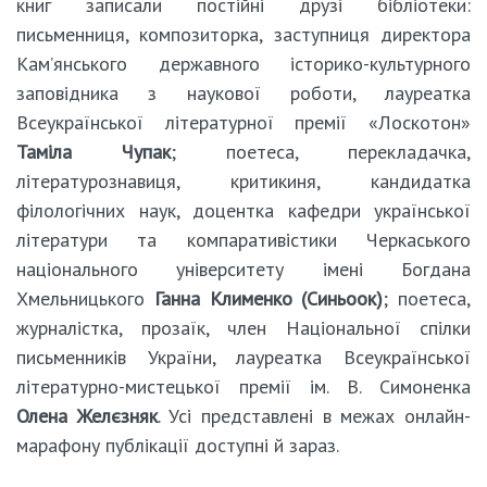
книг записали постійні друзі бібліотеки:
письменниця, композиторка, заступниця директора
Кам’янського державного історико-культурного
заповідника з наукової роботи, лауреатка
Всеукраїнської літературної премії «Лоскотон»
Таміла Чупак
; поетеса, перекладачка,
літературознавиця, критикиня, кандидатка
філологічних наук, доцентка кафедри української
літератури та компаративістики Черкаського
національного університету імені Богдана
Хмельницького
Ганна Клименко (Синьоок)
; поетеса,
журналістка, прозаїк, член Національної спілки
письменників України, лауреатка Всеукраїнської
літературно-мистецької премії ім. В. Симоненка
Олена Желєзняк
. Усі представлені в межах онлайн-
марафону публікації доступні й зараз.