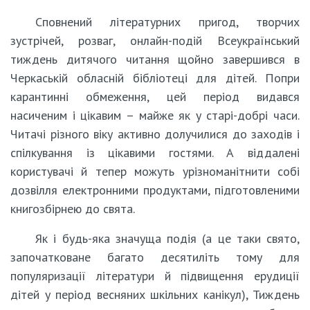
Сповнений літературних пригод, творчих
зустрічей, розваг, онлайн-подій Всеукраїнський
тиждень дитячого читання щойно завершився в
Черкаській обласній бібліотеці для дітей. Попри
карантинні обмеження, цей період видався
насиченим і цікавим – майже як у старі-добрі часи.
Читачі різного віку активно долучилися до заходів і
спілкування із цікавими гостями. А віддалені
користувачі й тепер можуть урізноманітнити собі
дозвілля електронними продуктами, підготовленими
книгозбірнею до свята.
Як і будь-яка значуща подія (а це таки свято,
започатковане багато десятиліть тому для
популяризації літератури й підвищення ерудиції
дітей у період весняних шкільних канікул), Тиждень