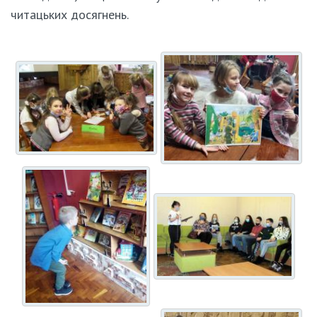
читацьких досягнень.