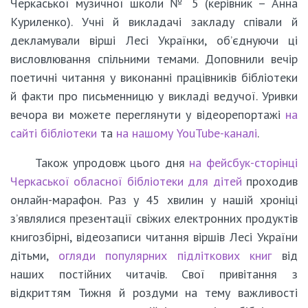
Черкаської музичної школи № 5 (керівник – Анна
Куриленко). Учні й викладачі закладу співали й
декламували вірші Лесі Українки, об’єднуючи ці
висловлювання спільними темами. Доповнили вечір
поетичні читання у виконанні працівників бібліотеки
й факти про письменницю у викладі ведучої. Уривки
вечора ви можете переглянути у відеорепортажі
на
сайті бібліотеки
та
на нашому YouTube-каналі
.
Також упродовж цього дня
на фейсбук-сторінці
Черкаської обласної бібліотеки для дітей
проходив
онлайн-марафон. Раз у 45 хвилин у нашій хроніці
з’являлися презентації свіжих електронних продуктів
книгозбірні, відеозаписи читання віршів Лесі України
дітьми,
огляди популярних підліткових книг
від
наших постійних читачів. Свої привітання з
відкриттям Тижня й роздуми на тему важливості