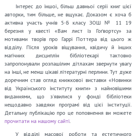
Інтерес до іншої, більш давньої серії книг цієї
авторки, тим більше, не вщухає. Доказом є хоча б
активна участь учнів 5-Б класу ЗОШ № 11 19
березня у квесті «Вам лист із Гоґвортсу» за
мотивами творів про Гаррі Поттера від цього ж
відділу. Після уроків віщування, квідичу й інших
магічних дисциплін бібліотекарі тактовно
запропонували розпашілим дітлахам звернути увагу
на інші, не менш цікаві літературні перлини. Тут дуже
доречним став огляд книжкової виставки «Новинки
від Українського інституту книги» з найновішими
виданнями, що з’явилися у фонді бібліотеки
нещодавно завдяки програмі від цієї інституції.
Детальну публікацію про це поповнення ви можете
прочитати на нашому сайті
.
У відділі масової роботи та естетичного