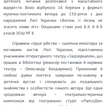
дитячого читання розпочався з масштабного
відкриття. Воно відбулося 16 березня у форматі
музично-поетичного вечора до 150-річчя з дня
народження Лесі Українки «Вогонь її пісень не
згасять зливи літ». Глядачами стали учні 8-А й 8-Б
класів ЗОШ № 8.
Справжнє серце дійства – сценічна мініатюра за
мотивами листів Лесі Українки, підготовлена
учасниками літературного театру «Задзеркалля», що
працює в бібліотеці (режисер постановки й керівник
театру – Олександр Бондаренко). Пронизливі й
глибокі думки поетеси зазвучали по-новому в
дитячих вустах і спонукають до подальшого
знайомства з особистістю їхнього автора. Ще одна
«родзинка» вечора – театрально-музична
композиція від театральної студії «РапсоДія»