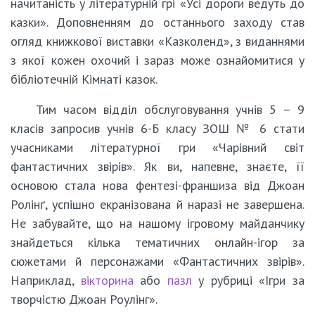
начитаність у літературній грі «Усі дороги ведуть до
казки». Доповненням до останнього заходу став
огляд книжкової виставки «Казколенд», з виданнями
з якої кожен охочий і зараз може ознайомитися у
бібліотечній Кімнаті казок.
Тим часом відділ обслуговування учнів 5 – 9
класів запросив учнів 6-Б класу ЗОШ № 6 стати
учасниками літературної гри «Чарівний світ
фантастичних звірів». Як ви, напевне, знаєте, її
основою стала нова фентезі-франшиза від Джоан
Ролінґ, успішно екранізована й наразі не завершена.
Не забувайте, що на нашому ігровому майданчику
знайдеться кілька тематичних онлайн-ігор за
сюжетами й персонажами «Фантастичних звірів».
Наприклад,
вікторина
або
пазл
у рубриці «Ігри за
творчістю Джоан Роулінг».