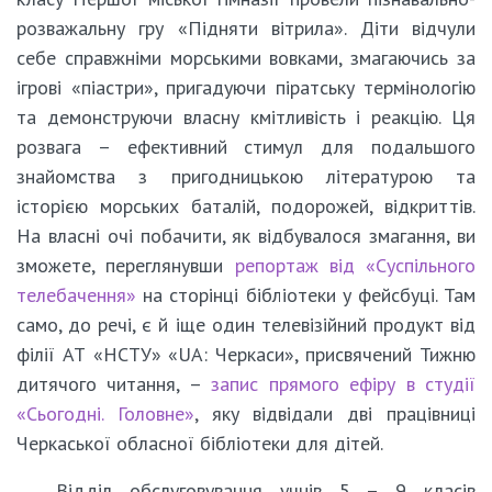
розважальну гру «Підняти вітрила». Діти відчули
себе справжніми морськими вовками, змагаючись за
ігрові «піастри», пригадуючи піратську термінологію
та демонструючи власну кмітливість і реакцію. Ця
розвага – ефективний стимул для подальшого
знайомства з пригодницькою літературою та
історією морських баталій, подорожей, відкриттів.
На власні очі побачити, як відбувалося змагання, ви
зможете, переглянувши
репортаж від «Суспільного
телебачення»
на сторінці бібліотеки у фейсбуці. Там
само, до речі, є й іще один телевізійний продукт від
філії АТ «НСТУ» «UA: Черкаси», присвячений Тижню
дитячого читання, –
запис прямого ефіру в студії
«Сьогодні. Головне»
, яку відвідали дві працівниці
Черкаської обласної бібліотеки для дітей.
Відділ обслуговування учнів 5 – 9 класів