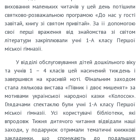
виховання маленьких читачів у цей день потішили
святково-розважальною програмою «До нас у гості
завітай, книгу зі святом привітай». За її допомогою
свої перші враження від знайомства зі світом
літератури закріплювали учні 1-А класу Першої
міської гімназії.
У відділі обслуговування дітей дошкільного віку
та учнів 1 – 4 класів цей насичений тиждень і
завершився на красивій ноті. Фінальним заходом
стала лялькова вистава «Півник і двоє мишенят» за
мотивами української народної казки «Колосок».
Глядачами спектаклю були учні 1-А класу Першої
міської гімназії. Усі користувачі бібліотеки, які
впродовж Тижня дитячого читання відвідали наші
заходи, у подарунок отримали тематичні книжкові
закладинки, що спонукають до подальших