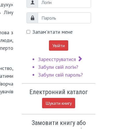
Логін
 духу»
ь Ліну
Пароль
Запам'ятати мене
лова з
 люди,
Увійти
вперто
Зареєструватися
Забули свій логін?
нство,
Забули свій пароль?
латими
Творча
увачів
Електронний каталог
Шукати книгу
Замовити книгу або