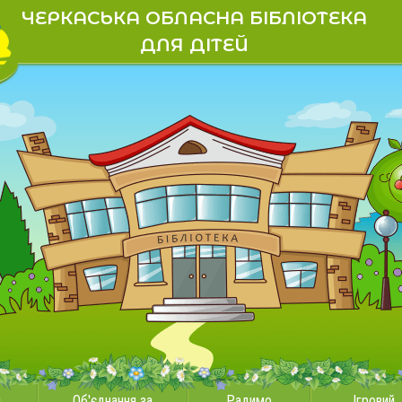
ЧЕРКАСЬКА ОБЛАСНА БІБЛІОТЕКА
ДЛЯ ДІТЕЙ
и
Об'єднання за
Радимо
Ігровий