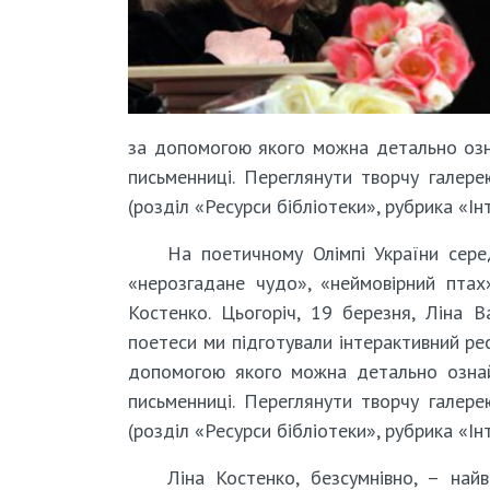
за допомогою якого можна детально озн
письменниці. Переглянути творчу галере
(розділ «Ресурси бібліотеки», рубрика «Ін
На поетичному Олімпі України серед
«нерозгадане чудо», «неймовірний птах»
Костенко. Цьогоріч, 19 березня, Ліна В
поетеси ми підготували інтерактивний рес
допомогою якого можна детально ознай
письменниці. Переглянути творчу галере
(розділ «Ресурси бібліотеки», рубрика «Ін
Ліна Костенко, безсумнівно, – най