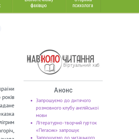
к
фахівцю
психолога
раїни
Анонс
 років
Запрошуємо до дитячого
гадане
розмовного клубу англійської
казка
мови
ігрим
Літературно-творчий гурток
горіч,
«Пегасик» запрошує
Запрошуємо до читацького
начала