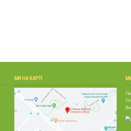
МИ НА КАРТІ
М
Пн.
Пт
Ви