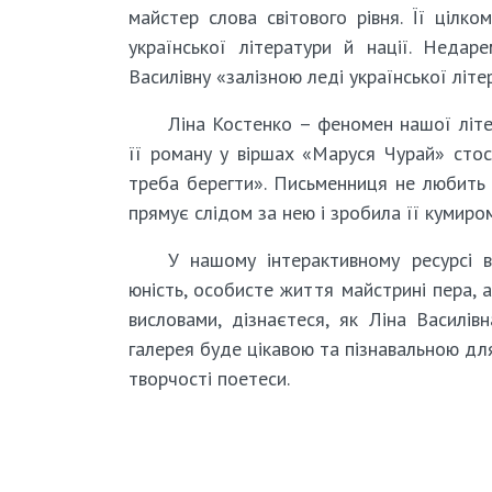
майстер слова світового рівня. Її цілк
української літератури й нації. Недар
Василівну «залізною леді української літ
Ліна Костенко – феномен нашої літе
її роману у віршах «Маруся Чурай» стос
треба берегти». Письменниця не любить 
прямує слідом за нею і зробила її кумиро
У нашому інтерактивному ресурсі в
юність, особисте життя майстрині пера, а
висловами, дізнаєтеся, як Ліна Василів
галерея буде цікавою та пізнавальною для у
творчості поетеси.