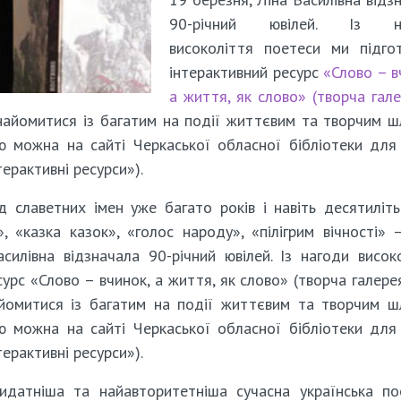
90-річний ювілей. Із н
високоліття поетеси ми підго
інтерактивний ресурс
«Слово – в
а життя, як слово» (творча гал
айомитися із багатим на події життєвим та творчим 
ю можна на сайті Черкаської обласної бібліотеки для
терактивні ресурси»).
 славетних імен уже багато років і навіть десятиліт
, «казка казок», «голос народу», «пілігрим вічності» 
асилівна відзначала 90-річний ювілей. Із нагоди висок
урс «Слово – вчинок, а життя, як слово» (творча галерея
омитися із багатим на події життєвим та творчим 
ю можна на сайті Черкаської обласної бібліотеки для
терактивні ресурси»).
видатніша та найавторитетніша сучасна українська по