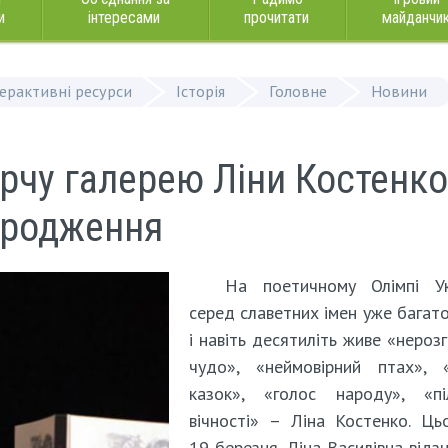
и
інтересами
прочитати
майданчи
терактивні ресурси
Історія
Головне
Новини
рчу галерею Ліни Костенко
народження
На поетичному Олімпі Ук
серед славетних імен уже багато
і навіть десятиліть живе «нероз
чудо», «неймовірний птах», «
казок», «голос народу», «піл
вічності» – Ліна Костенко. Цьо
19 березня, Ліна Василівна відз