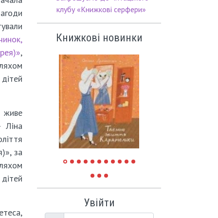
клубу «Книжкові серфери»
агоди
тували
Книжкові новинки
чинок,
ерея)»
,
шляхом
 дітей
ь живе
– Ліна
оліття
)», за
шляхом
 дітей
Увійти
етеса,