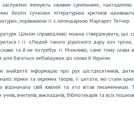
ом заслужено іменують «живим сумлінням», «цитаделлю
емно безліч сучасних літературних критиків називают
ератури», порівнюючи її з легендарною Маргарет Тетчер.
ратури. Цілком справедливо можна стверджувати, що с
уються і її: «Людей такого рідкісного дару хоч трохи,
слави та й не потребує її. Можливо, саме тому слава 
м для багатьох небайдужих до слова й України.
и знайдете інформацію про рух шістдесятників, дити
наліз лірики та окремих творів, її цитати, які стали кри
на відзначала свій ювілей та хто вітав письменницю. 
чнів, вчителів, викладачів, бібліотекарів та всіх поцінов