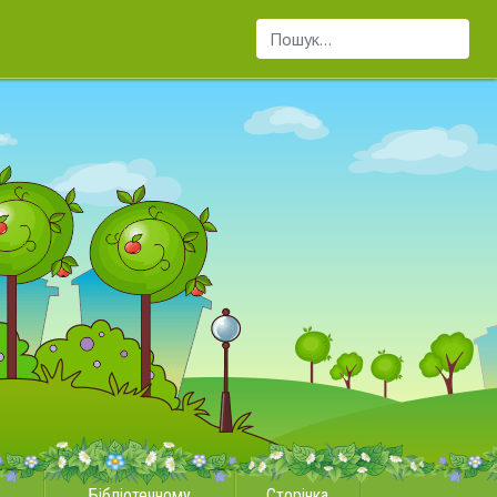
Пошук...
Бібліотечному
Сторінка