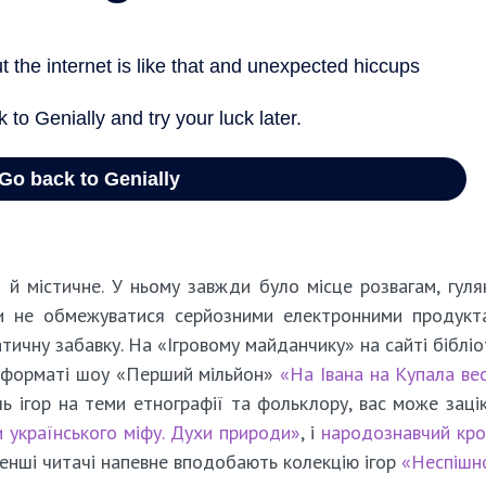
 й містичне. У ньому завжди було місце розвагам, гуля
и не обмежуватися серйозними електронними продукт
ичну забавку. На «Ігровому майданчику» на сайті бібліо
 у форматі шоу «Перший мільйон»
«На Івана на Купала ве
ль ігор на теми етнографії та фольклору, вас може заці
и українського міфу. Духи природи»
, і
народознавчий кр
менші читачі напевне вподобають колекцію ігор
«Неспішн