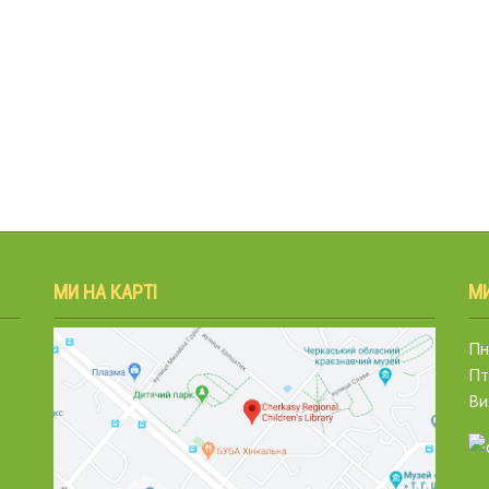
МИ НА КАРТІ
М
Пн.
Пт
Ви