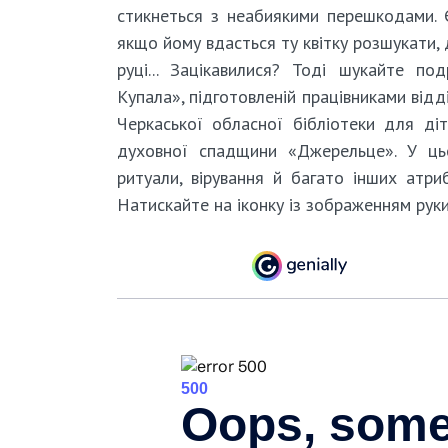
стикнеться з неабиякими перешкодами. Є 
якщо йому вдасться ту квітку розшукати, 
руці... Зацікавилися? Тоді шукайте по
Купала», підготовленій працівниками відді
Черкаської обласної бібліотеки для ді
духовної спадщини «Джерельце». У цьо
ритуали, вірування й багато інших атри
Натискайте на іконку із зображенням руки