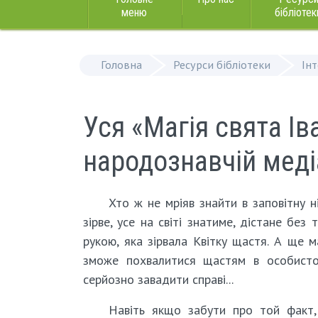
меню
бібліотек
Головна
Ресурси бібліотеки
Ін
Уся «Магія свята Ів
народознавчій меді
Хто ж не мріяв знайти в заповітну н
зірве, усе на світі знатиме, дістане без
рукою, яка зірвала Квітку щастя. А ще 
зможе похвалитися щастям в особистом
серйозно завадити справі...
Навіть якщо забути про той факт,