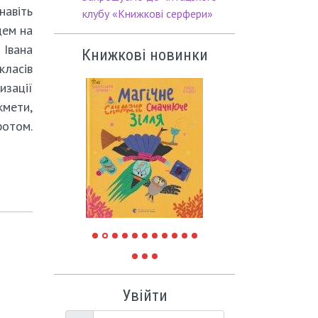
навіть
клубу «Книжкові серфери»
цем на
 Івана
Книжкові новинки
класів
изації
кмети,
ротом.
Увійти