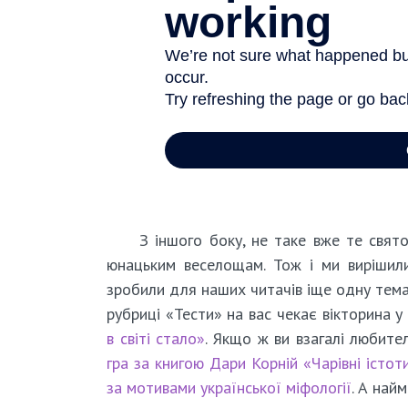
З іншого боку, не таке вже те свято
юнацьким веселощам. Тож і ми вирішил
зробили для наших читачів іще одну темат
рубриці «Тести» на вас чекає вікторина
в світі стало»
. Якщо ж ви взагалі любите
гра за книгою Дари Корній «Чарівні істот
за мотивами української міфології
. А най