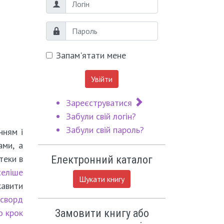
Логін
Пароль
Запам'ятати мене
Увійти
Зареєструватися
Забули свій логін?
Забули свій пароль?
нням і
ами, а
теки в
Електронний каталог
селіше
Шукати книгу
кавити
осворд
Замовити книгу або
о крок