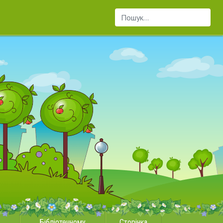
Пошук...
Бібліотечному
Сторінка