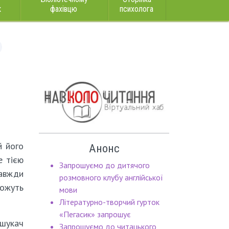
к
фахівцю
психолога
й його
Анонс
е тією
Запрошуємо до дитячого
завжди
розмовного клубу англійської
можуть
мови
Літературно-творчий гурток
«Пегасик» запрошує
 шукач
Запрошуємо до читацького