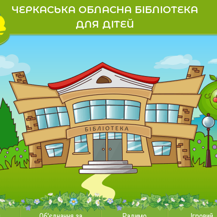
ЧЕРКАСЬКА ОБЛАСНА БІБЛІОТЕКА
ДЛЯ ДІТЕЙ
и
Об'єднання за
Радимо
Ігровий