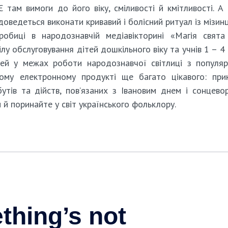
там вимоги до його віку, сміливості й кмітливості. А 
доведеться виконати кривавий і болісний ритуал із мізин
дробиці в народознавчій медіавікторині «Магія свята
лу обслуговування дітей дошкільного віку та учнів 1 – 4 
тей у межах роботи народознавчої світлиці з популяр
му електронному продукті ще багато цікавого: при
бутів та дійств, пов’язаних з Івановим днем і сонцево
 й поринайте у світ українського фольклору.