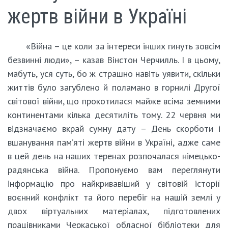
жертв війни в Україні
«Війна – це коли за інтереси інших гинуть зовсім
безвинні люди», – казав Вінстон Черчилль. І в цьому,
мабуть, уся суть, бо ж страшно навіть уявити, скільки
життів було загублено й поламано в горнилі Другої
світової війни, що прокотилася майже всіма земними
континентами кілька десятиліть тому. 22 червня ми
відзначаємо вкрай сумну дату – День скорботи і
вшанування пам’яті жертв війни в Україні, адже саме
в цей день на наших теренах розпочалася німецько-
радянська війна. Пропонуємо вам переглянути
інформацію про найкривавіший у світовій історії
воєнний конфлікт та його перебіг на нашій землі у
двох віртуальних матеріалах, підготовлених
працівниками Черкаської обласної бібліотеки для