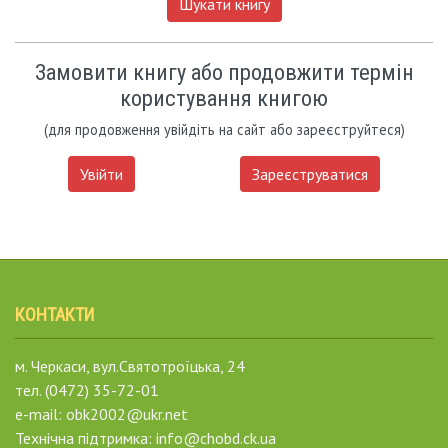
Шукати книгу
Замовити книгу або продовжити термін
користування книгою
(для продовження увійдіть на сайт або зареєструйтеся)
Увійти
Зареєструватися
КОНТАКТИ
м. Черкаси, вул.Святотроїцька, 24
тел. (0472) 35-72-01
e-mail: obk2002@ukr.net
Технічна підтримка: info@chobd.ck.ua