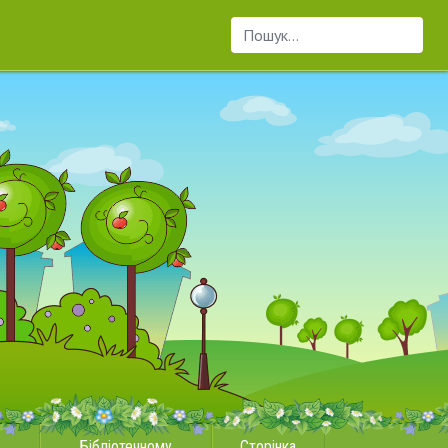
Пошук...
Бібліотечному
Сторінка