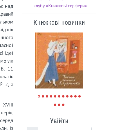
ьс над
клубу «Книжкові серфери»
авий
ільком
Книжкові новинки
відділ
чного
асної
сі ідеї
могли
-Б, 11
 класів
№ 2, а
 XVIII
нерів,
 серед
Увійти
ди. Із