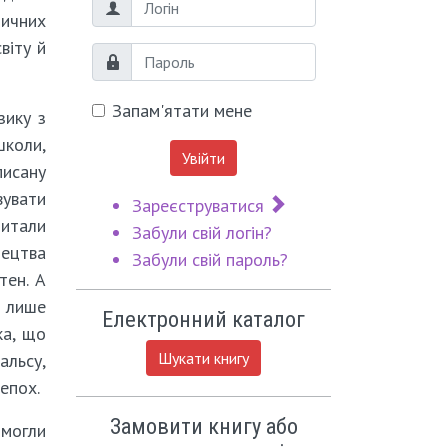
Логін
тичних
віту й
Пароль
Запам'ятати мене
зику з
школи,
Увійти
писану
вувати
Зареєструватися
читали
Забули свій логін?
тецтва
Забули свій пароль?
тен. А
і лише
Електронний каталог
ка, що
Шукати книгу
альсу,
епох.
Замовити книгу або
омогли