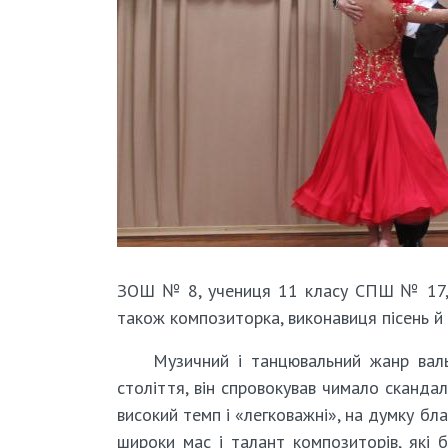
ЗОШ № 8, учениця 11 класу СПШ № 17, у
також композиторка, виконавиця пісень й 
Музичний і танцювальний жанр валь
століття, він спровокував чимало скандал
високий темп і «легковажні», на думку бл
широки мас і талант композиторів, які 