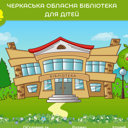
ЧЕРКАСЬКА ОБЛАСНА БІБЛІОТЕКА
ДЛЯ ДІТЕЙ
и
Об'єднання за
Радимо
Ігровий