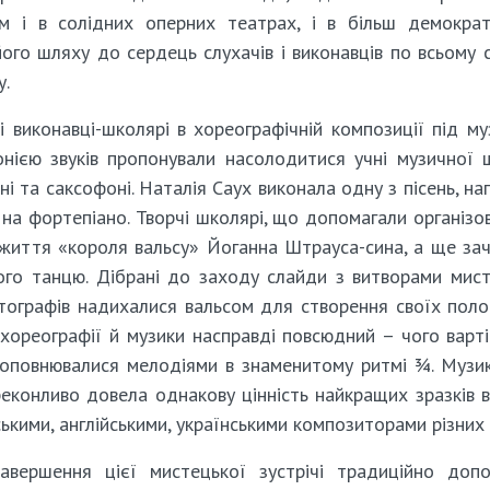
м і в солідних оперних театрах, і в більш демокра
ого шляху до сердець слухачів і виконавців по всьому с
у.
 виконавці-школярі в хореографічній композиції під му
нією звуків пропонували насолодитися учні музичної 
оні та саксофоні. Наталія Саух виконала одну з пісень, на
 на фортепіано. Творчі школярі, що допомагали організо
із життя «короля вальсу» Йоганна Штрауса-сина, а ще за
ого танцю. Дібрані до заходу слайди з витворами мис
тографів надихалися вальсом для створення своїх поло
 хореографії й музики насправді повсюдний – чого варт
 доповнювалися мелодіями в знаменитому ритмі ¾. Музи
реконливо довела однакову цінність найкращих зразків в
ськими, англійськими, українськими композиторами різних 
завершення цієї мистецької зустрічі традиційно доп