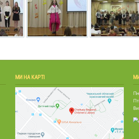
МИ НА КАРТІ
М
Пн.
Пт
Ви