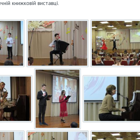
чній книжковій виставці.