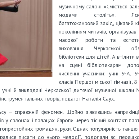
музичному салоні «Сміється вал
модами століть». Яскр
багатожанровий захід, цікавий к
поколінням читачів, організував 
масової роботи та естети
виховання Черкаської обл
бібліотеки для дітей. А втілити в
на сцені бібліотекарям допо
численні учасники: учні 9-А, 9
класів Першої міської гімназії, 8
чні й викладачі Черкаської дитячої музичної школи 
інструментальних творів, педагог Наталія Саух.
су – справжній феномен. Щойно з’явившись наприкінці
ів у салонах і палацах Європи через тісний контакт парт
агопристойних громадян, рухи. Однак популярність танцю
бралися писати до нього мелодії, подолали всі перешко