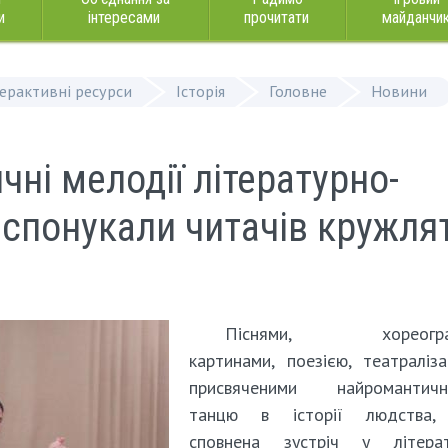
и
інтересами
прочитати
майданчи
терактивні ресурси
Історія
Головне
Новини
ні мелодії літературно-
і спонукали читачів кружля
Піснями, хореограф
картинами, поезією, театраліза
присвяченими найромантичн
танцю в історії людства,
сповнена зустріч у літерат