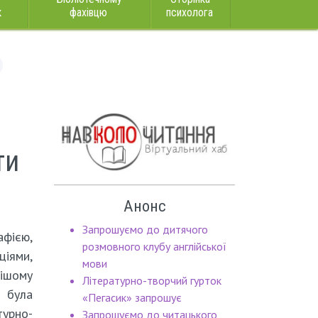
к
фахівцю
психолога
ти
Анонс
Запрошуємо до дитячого
ією,
розмовного клубу англійської
ціями,
мови
ішому
Літературно-творчий гурток
 була
«Пегасик» запрошує
урно-
Запрошуємо до читацького