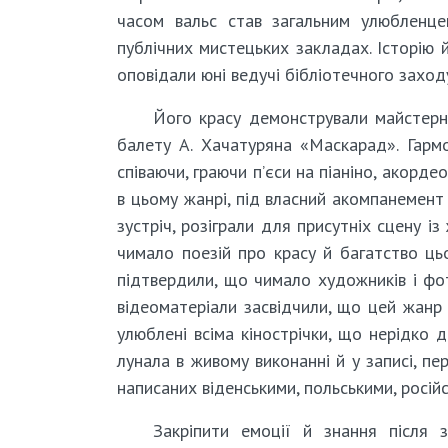
часом вальс став загальним улюбленце
публічних мистецьких закладах. Історію й
оповідали юні ведучі бібліотечного заход
Його красу демонстрували майстерні
балету А. Хачатуряна «Маскарад». Гармо
співаючи, граючи п’єси на піаніно, акорде
в цьому жанрі, під власний акомпанемент
зустріч, розіграли для присутніх сцену 
чимало поезій про красу й багатство ць
підтвердили, що чимало художників і фо
відеоматеріали засвідчили, що цей жанр
улюблені всіма кінострічки, що нерідко
лунала в живому виконанні й у записі, пе
написаних віденськими, польськими, росій
Закріпити емоції й знання після 