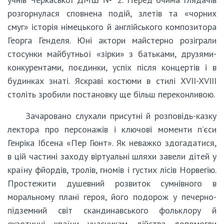
розгорнулася сповнена подій, злетів та «чорних
смуг» історія німецького й англійського композитора
Георга Генделя. Юні актори майстерно розіграли
стосунки майбутньої «зірки» з батьками, друзями-
конкурентами, поєдинки, успіх після концертів і в
будинках знаті. Яскраві костюми в стилі XVII-XVIII
століть зробили постановку ще більш переконливою.
Зачаровано слухали присутні й розповідь-казку
лектора про персонажів і ключові моменти п’єси
Генріка Ібсена «Пер Гюнт». Як неважко здогадатися,
в цій частині заходу віртуальні шляхи завели дітей у
країну фйордів, тролів, гномів і густих лісів Норвегію.
Простежити душевний розвиток сумнівного в
моральному плані героя, його подорож у печерно-
підземний світ скандинавського фольклору й
екзотичні країни учасникам дійства допомогли