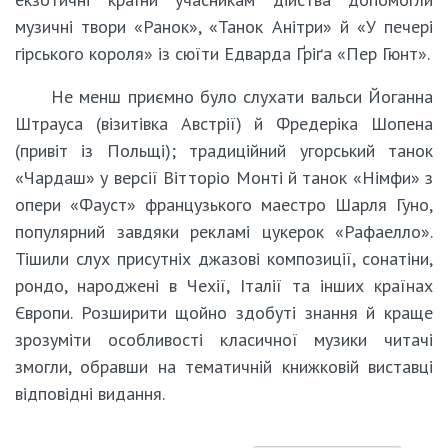
музичні твори «Ранок», «Танок Анітри» й «У печері
гірського короля» із сюїти Едварда Ґріґа «Пер Гюнт».
Не менш приємно було слухати вальси Йоганна
Штрауса (візитівка Австрії) й Фредеріка Шопена
(привіт із Польщі); традиційний угорський танок
«Чардаш» у версії Вітторіо Монті й танок «Німфи» з
опери «Фауст» французького маестро Шарля Гуно,
популярний завдяки рекламі цукерок «Рафаелло».
Тішили слух присутніх джазові композиції, сонатіни,
рондо, народжені в Чехії, Італії та інших країнах
Європи. Розширити щойно здобуті знання й краще
зрозуміти особливості класичної музики читачі
змогли, обравши на тематичній книжковій виставці
відповідні видання.