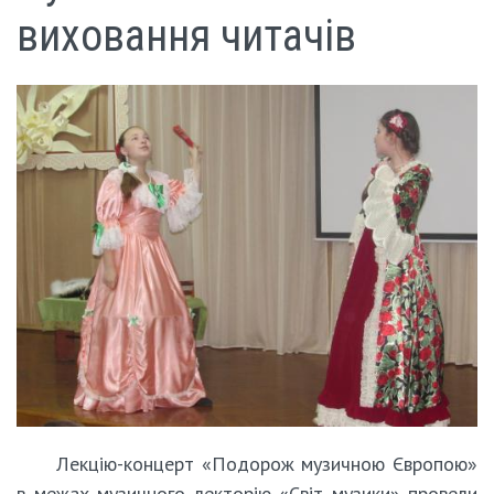
виховання читачів
Лекцію-концерт «Подорож музичною Європою»
в межах музичного лекторію «Світ музики» провели