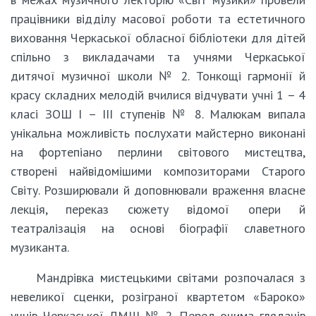
працівники відділу масової роботи та естетичного
виховання Черкаської обласної бібліотеки для дітей
спільно з викладачами та учнями Черкаської
дитячої музичної школи № 2. Тонкощі гармонії й
красу складних мелодій вчилися відчувати учні 1 – 4
класі ЗОШ І – ІІІ ступенів № 8. Малюкам випала
унікальна можливість послухати майстерно виконані
на фортепіано перлини світового мистецтва,
створені найвідомішими композиторами Старого
Світу. Розширювали й доповнювали враження власне
лекція, переказ сюжету відомої опери й
театралізація на основі біографії славетного
музиканта.
Мандрівка мистецькими світами розпочалася з
невеликої сценки, розіграної квартетом «Бароко»
учнів Черкаської ДМШ № 2. Перед очима глядачів