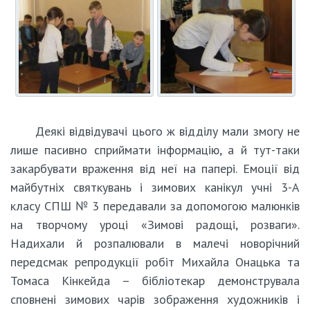
Деякі відвідувачі цього ж відділу мали змогу не
лише пасивно сприймати інформацію, а й тут-таки
закарбувати враження від неї на папері. Емоції від
майбутніх святкувань і зимових канікул учні 3-А
класу СПШ № 3 передавали за допомогою малюнків
на творчому уроці «Зимові радощі, розваги».
Надихали й розпалювали в малечі новорічний
передсмак репродукції робіт Михайла Онацька та
Томаса Кінкейда – бібліотекар демонструвала
сповнені зимових чарів зображення художників і