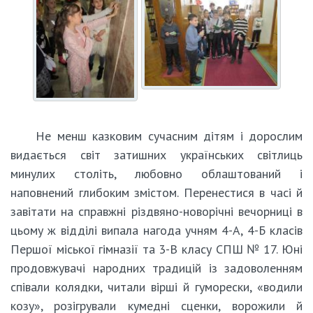
Не менш казковим сучасним дітям і дорослим
видається світ затишних українських світлиць
минулих століть, любовно облаштований і
наповнений глибоким змістом. Перенестися в часі й
завітати на справжні різдвяно-новорічні вечорниці в
цьому ж відділі випала нагода учням 4-А, 4-Б класів
Першої міської гімназії та 3-В класу СПШ № 17. Юні
продовжувачі народних традицій із задоволенням
співали колядки, читали вірші й гуморески, «водили
козу», розігрували кумедні сценки, ворожили й