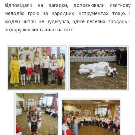
відповідали на загадки, доповнювали святкову
мелодію грою на народних інструментах тощо. І
жоден читач не нудьгував, адже веселих завдань і
подарунків вистачило на всіх.