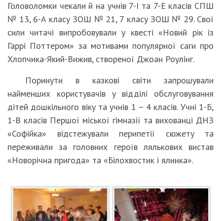
Головоломки чекали й на учнів 7-І та 7-Е класів СПШ
№ 13, 6-А класу ЗОШ № 21, 7 класу ЗОШ № 29. Свої
сили читачі випробовували у квесті «Новий рік із
Гаррі Поттером» за мотивами популярної саги про
Хлопчика-Який-Вижив, створеної Джоан Роулінг.
Поринути в казкові світи запрошували
найменших користувачів у відділі обслуговування
дітей дошкільного віку та учнів 1 – 4 класів. Учні 1-Б,
1-В класів Першої міської гімназії та вихованці ДНЗ
«Софійка» відстежували перипетії сюжету та
переживали за головних героїв лялькових вистав
«Новорічна пригода» та «Білохвостик і ялинка».