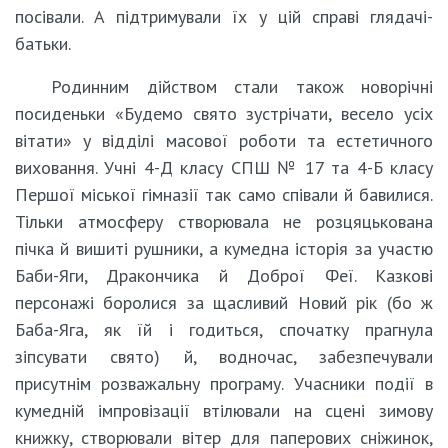
посівали. А підтримували їх у цій справі глядачі-
батьки.
Родинним дійством стали також новорічні
посиденьки «Будемо свято зустрічати, весело усіх
вітати» у відділі масової роботи та естетичного
виховання. Учні 4-Д класу СПШ № 17 та 4-Б класу
Першої міської гімназії так само співали й бавилися.
Тільки атмосферу створювала не розцяцькована
пічка й вишиті рушники, а кумедна історія за участю
Баби-Яги, Дракончика й Доброї Феї. Казкові
персонажі боролися за щасливий Новий рік (бо ж
Баба-Яга, як їй і годиться, спочатку прагнула
зіпсувати свято) й, водночас, забезпечували
присутнім розважальну програму. Учасники події в
кумедній імпровізації втілювали на сцені зимову
книжку, створювали вітер для паперових сніжинок,