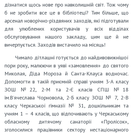
дізнатися щось нове про навколишній світ. Тож чому
б не зробити все це в бібліотеці? Тим більше, що
арсенал новорічно-різдвяних заходів, які підготували
для улюблених користувачів у всіх відділах
обслуговування нашого закладу, цим ще й не
вичерпується. Заходів вистачило на місяць!
Чимало дітлашні готується до найдивовижнішої
пори року, малюючи в уяві «замовлення» до святого
Миколая, Діда Мороза й Санта-Клауса водночас.
Допомогти в такій приємній справі учням 3-А класу
ЗОШ №22, 2-М та 2-Є класів СПШ №18
ім.В’ячеслава Чорновола, 2-Б класу ЗОШ № 7, 2-В
класу Черкаської гімназії № 31, дошкільникам та
учням 1 – 4 класів, що відпочивають у Черкаському
обласному дитячому санаторії «Пролісок»,
зголосилися працівники сектору нестаціонарного