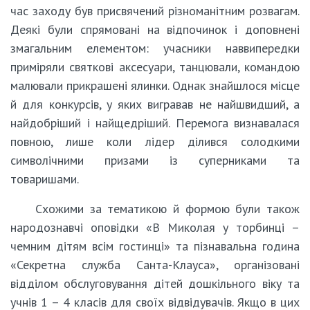
час заходу був присвячений різноманітним розвагам.
Деякі були спрямовані на відпочинок і доповнені
змагальним елементом: учасники наввипередки
приміряли святкові аксесуари, танцювали, командою
малювали прикрашені ялинки. Однак знайшлося місце
й для конкурсів, у яких вигравав не найшвидший, а
найдобріший і найщедріший. Перемога визнавалася
повною, лише коли лідер ділився солодкими
символічними призами із суперниками та
товаришами.
Схожими за тематикою й формою були також
народознавчі оповідки «В Миколая у торбинці –
чемним дітям всім гостинці» та пізнавальна година
«Секретна служба Санта-Клауса», організовані
відділом обслуговування дітей дошкільного віку та
учнів 1 – 4 класів для своїх відвідувачів. Якщо в цих