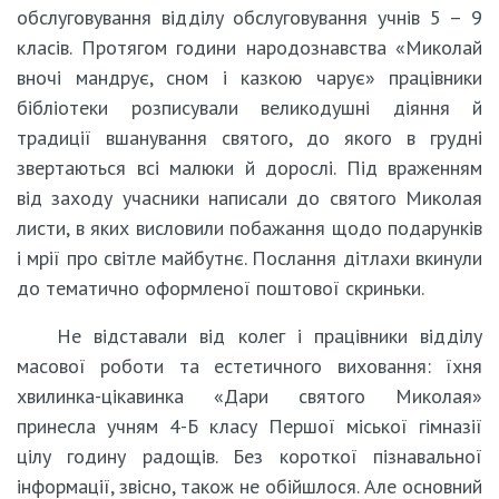
обслуговування відділу обслуговування учнів 5 – 9
класів. Протягом години народознавства «Миколай
вночі мандрує, сном і казкою чарує» працівники
бібліотеки розписували великодушні діяння й
традиції вшанування святого, до якого в грудні
звертаються всі малюки й дорослі. Під враженням
від заходу учасники написали до святого Миколая
листи, в яких висловили побажання щодо подарунків
і мрії про світле майбутнє. Послання дітлахи вкинули
до тематично оформленої поштової скриньки.
Не відставали від колег і працівники відділу
масової роботи та естетичного виховання: їхня
хвилинка-цікавинка «Дари святого Миколая»
принесла учням 4-Б класу Першої міської гімназії
цілу годину радощів. Без короткої пізнавальної
інформації, звісно, також не обійшлося. Але основний