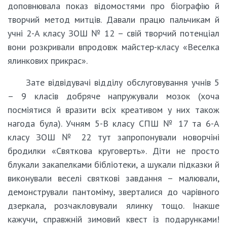
доповнювала показ відомостями про біографію й
творчий метод митців. Давали працю пальчикам й
учні 2-А класу ЗОШ № 12 – свій творчий потенціал
вони розкривали впродовж майстер-класу «Веселка
ялинкових прикрас».
Зате відвідувачі відділу обслуговування учнів 5
– 9 класів добряче напружували мозок (хоча
посміятися й вразити всіх креативом у них також
нагода була). Учням 5-В класу СПШ № 17 та 6-А
класу ЗОШ № 22 тут запропонували новорчіні
бродилки «Святкова круговерть». Діти не просто
блукали закапелками бібліотеки, а шукали підказки й
виконували веселі святкові завдання – малювали,
демонстрували пантоміму, зверталися до чарівного
дзеркала, розчакловували ялинку тощо. Інакше
кажучи, справжній зимовий квест із подарунками!