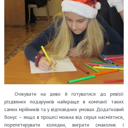
Очікувати на диво й готуватися до ревізії
різдвяних подарунків найкраще в компанії таких
самих мрійників та у відповідних умовах. Додатковий
бонус – якщо в процесі можна від серця насміятися,
порепетирувати колядки, виграти смаколик і