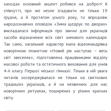
заходах основний акцент робився на доброті й
співчутті, про які незле згадувати не тільки 19
грудня, а й протягом усього року, то впродовж
народознавчих оповідок «Зима щедрує по дворах»
викладалася інформація про звичні для українців
засоби відзначення всіх свят зимового календаря.
Так само, загальний характер мала відеомандрівка
новорічною планетою «Новий рік наступає – весь
світ звеселяє», підготовлена працівниками відділу
масової роботи та естетичного виховання для учнів
4-А класу Першої міської гімназії. Тільки в ній увага
читачів зосереджувалася не тільки на святкових
традиціях українців, а й на незвичних для нас
новорічних ритуалах, поширених у різних країнах
світу.