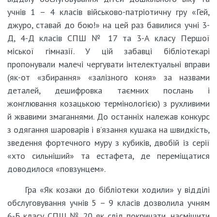
учнів 1 – 4 класів військово-патріотичну гру «Гей,
джуро, ставай до бою!» на цей раз бавилися учні 3-
Д, 4-Д класів СПШ № 17 та 3-А класу Першої
міської гімназії. У цій забавці бібліотекарі
пропонували малечі чергувати інтелектуальні вправи
(як-от «збирання» «залізного коня» за назвами
деталей, дешифровка таємних послань і
жонглювання козацькою термінологією) з рухливими
й жвавими змаганнями. До останніх належав конкурс
з одягання шароварів і в’язання кушака на швидкість,
зведення фортечного муру з кубиків, двобій із серії
«хто сильніший» та естафета, де переміщатися
доводилося «повзунцем».
Гра «Як козаки до бібліотеки ходили» у відділі
обслуговування учнів 5 – 9 класів дозволила учням
6-Б класу СПШ № 20 як слід покричати, насмішити