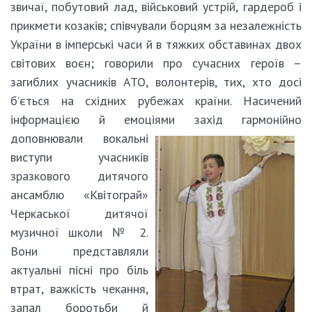
звичаї, побутовий лад, військовий устрій, гардероб і
прикмети козаків; співчували борцям за незалежність
України в імперські часи й в тяжких обставинах двох
світових воєн; говорили про сучасних героїв –
загиблих учасників АТО, волонтерів, тих, хто досі
б’ється на східних рубежах країни. Насичений
інформацією й емоціями захід гармонійно
доповнювали вокальні
виступи учасників
зразкового дитячого
ансамблю «Квітограй»
Черкаської дитячої
музичної школи № 2.
Вони представляли
актуальні пісні про біль
втрат, важкість чекання,
запал боротьби й