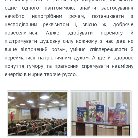
одне одного пантомімою, знайти застосування
начебто непотрібним речам, потанцювати з
несподіваним реквізитом і, звісно ж, добряче
повеселитися. Адже здобувати перемогу й
підтримувати душевну силу кожному з нас дає не
лише відточений розум, уміння співпереживати й
перейматися патріотичним духом. А ще й здорове
почуття гумору та прагнення спрямувати надмірну
енергію в мирне творче русло.