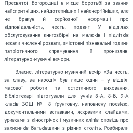
Пресвятої Богородиці є місце боротьбі за звання
найспритніших, найдотепніших і найенергійніших, але
не бракує й серйозної інформації про
відповідальність, честь, подвиг. У відділах
обслуговування книгозбірні на малюків і підлітків
чекали численні розваги, змістовні пізнавальні години
патріотичного спрямування й пронизливі
літературно-музичні вечори.
Власне, літературно-музичний вечір «За честь,
за славу, за народ!» був лише один – у відділі
масової роботи та естетичного виховання.
Бібліотекарі підготували для учнів 8-А, 8-Б, 9-А
класів ЗОШ № 8 ґрунтовну, наповнену поезією,
документальними вставками, яскравими слайдами,
уривками з кінострічок і музичних кліпів оповідь про
захисників Батьківщини з різних століть. Розбирали