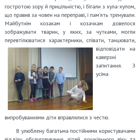
гостротою зору й прицільністю, і бігали з хула-хупом,
що правив за човен на переправі, і пам’ять тренували.
Майбутнім козакам і козачкам довелося
зображувати тварин, у яких, за чутками, могли
перевтілюватися характерники, співати, танцювати,
відповідати на
каверзні
запитання. З
усіма
випробуваннями діти вправлялися з честю.
В улюблену багатьма постійними користувачами
відділу обслуговування дітей дошкільного віку та