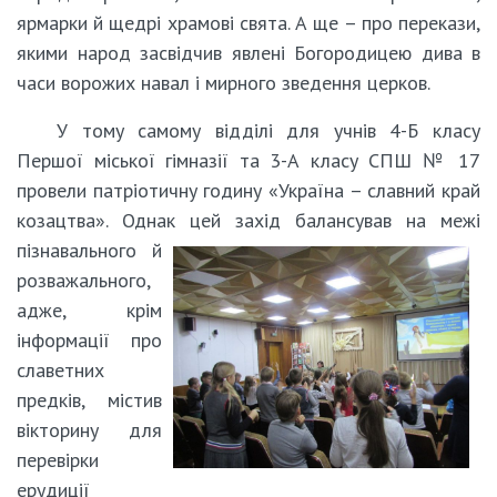
ярмарки й щедрі храмові свята. А ще – про перекази,
якими народ засвідчив явлені Богородицею дива в
часи ворожих навал і мирного зведення церков.
У тому самому відділі для учнів 4-Б класу
Першої міської гімназії та 3-А класу СПШ № 17
провели патріотичну годину «Україна – славний край
козацтва». Однак цей захід балансував на межі
пізнавального й
розважального,
адже, крім
інформації про
славетних
предків, містив
вікторину для
перевірки
ерудиції