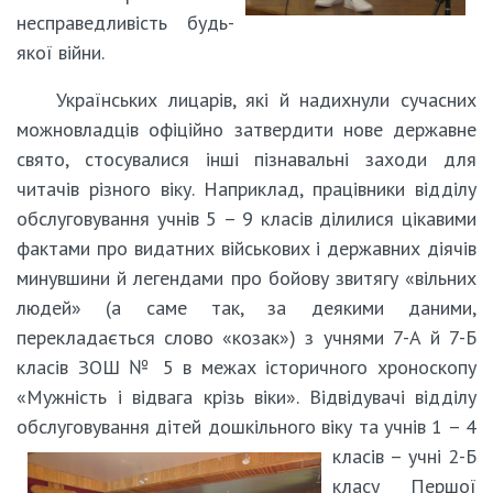
несправедливість будь-
якої війни.
Українських лицарів, які й надихнули сучасних
можновладців офіційно затвердити нове державне
свято, стосувалися інші пізнавальні заходи для
читачів різного віку. Наприклад, працівники відділу
обслуговування учнів 5 – 9 класів ділилися цікавими
фактами про видатних військових і державних діячів
минувшини й легендами про бойову звитягу «вільних
людей» (а саме так, за деякими даними,
перекладається слово «козак») з учнями 7-А й 7-Б
класів ЗОШ № 5 в межах історичного хроноскопу
«Мужність і відвага крізь віки». Відвідувачі відділу
обслуговування дітей дошкільного віку та учнів 1 – 4
класів – учні
2-Б
класу Першої