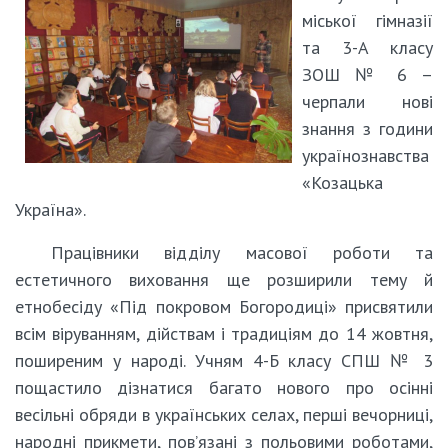
міської гімназії
та 3-А класу
ЗОШ № 6 –
черпали нові
знання з години
українознавства
«Козацька
Україна».
Працівники відділу масової роботи та
естетичного виховання ще розширили тему й
етнобесіду «Під покровом Богородиці» присвятили
всім віруванням, дійствам і традиціям до 14 жовтня,
поширеним у народі. Учням 4-Б класу СПШ № 3
пощастило дізнатися багато нового про осінні
весільні обряди в українських селах, перші вечорниці,
народні прикмети, пов’язані з польовими роботами,