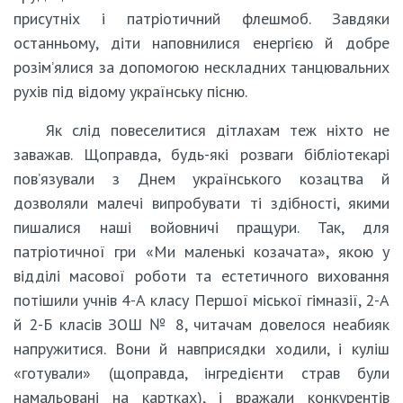
присутніх і патріотичний флешмоб. Завдяки
останньому, діти наповнилися енергією й добре
розім’ялися за допомогою нескладних танцювальних
рухів під відому українську пісню.
Як слід повеселитися дітлахам теж ніхто не
заважав. Щоправда, будь-які розваги бібліотекарі
пов’язували з Днем українського козацтва й
дозволяли малечі випробувати ті здібності, якими
пишалися наші войовничі пращури. Так, для
патріотичної гри «Ми маленькі козачата», якою у
відділі масової роботи та естетичного виховання
потішили учнів 4-А класу Першої міської гімназії, 2-А
й 2-Б класів ЗОШ № 8, читачам довелося неабияк
напружитися. Вони й навприсядки ходили, і куліш
«готували» (щоправда, інгредієнти страв були
намальовані на картках), і вражали конкурентів