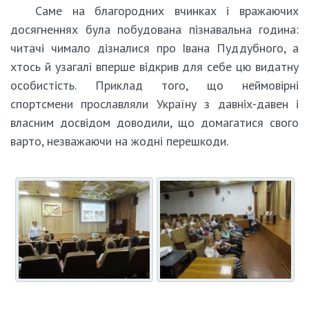
Саме на благородних вчинках і вражаючих
досягненнях була побудована пізнавальна година:
читачі чимало дізналися про Івана Пуддубного, а
хтось й узагалі вперше відкрив для себе цю видатну
особистість. Приклад того, що неймовірні
спортсмени прославляли Україну з давніх-давен і
власним досвідом доводили, що домагатися свого
варто, незважаючи на жодні перешкоди.