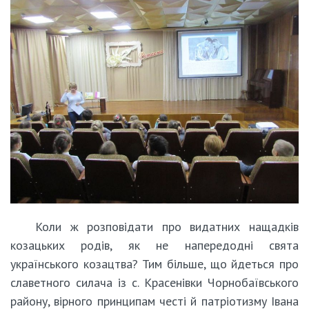
Коли ж розповідати про видатних нащадків
козацьких родів, як не напередодні свята
українського козацтва? Тим більше, що йдеться про
славетного силача із с. Красенівки Чорнобаївського
району, вірного принципам честі й патріотизму Івана