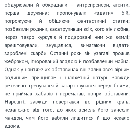
обдурювали й обкрадали – антрепренери, агенти,
перша дружина; пропонували «здати» бій,
погрожуючи й обіцяючи фантастичні статки;
позбавили родини, закатрупивши всіх, кого він любив,
через тавро куркулів й подаровані ним же землі;
арештовували, знущалися, вимагаючи видати
зароблені скарби. Останні роки він узагалі прожив
жебраком, ігнорований владою й позбавлений майна.
Однак у найтяжчих обставинах він залишався вірним
родинним принципам і шляхетній натурі. Завжди
ретельно тренувався й загартовувався перед боями,
не приймав хабарів і перемагав, попри обставини.
Нарешті, завжди повертався до рідних країв,
незалежно від того, до яких земель його занесли
мандри, чим його вабили лишитися й що чекало
вдома.