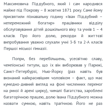
Максимовича Піддубного, який і сам народився
майже під Покрову – 8 жовтня 1871 року. Саме йому
присвятили пізнавальну годину «Іван Піддубний –
непереможний богатир» працівники відділу
обслуговування дітей дошкільного віку та учнів 1 – 4
класів. Про його долю, рекорди й життєві
випробування уважно слухали учні 3-Б та 2-А класів
Першої міської гімназії.
Попри, без перебільшень, усесвітню славу,
чемпіонські титули, що їх він виборював у Парижі,
Санкт-Петербурзі, Нью-Йорку (раз навіть був
визнаний найкрасивішим чоловіком – факт, що має
кумедно-дивний вигляд на фоні численних перемог
на ринзі й арені цирку), чималі багатства, зароблені
багаторічною працею, долю Івана Піддубного можна
назвати сумною, навіть трагічною. Його не раз