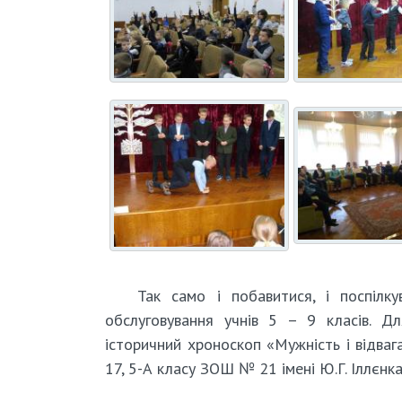
Так само і побавитися, і поспілк
обслуговування учнів 5 – 9 класів. Дл
історичний хроноскоп «Мужність і відваг
17, 5-А класу ЗОШ № 21 імені Ю.Г. Іллєнк