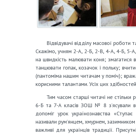
Відвідувачі відділу масової роботи 
Скажімо, учням 2-А, 2-Б, 2-В, 4-А, 4-Б, 
на швидкість малювати коня; змагатися в
танцювати гопак, козачок і польку; вчити
(пантоміма нашим читачам у поміч); вража
корисними талантами. Усіх цих здібностей 
Тим часом старші читачі не стільки р
6-Б та 7-А класів ЗОШ № 8 з’ясували в
допоміг урок українознавства «Ступа
називали рум’янцем, хмурнем, зазимником 
важливі для українців традиції. Присутн