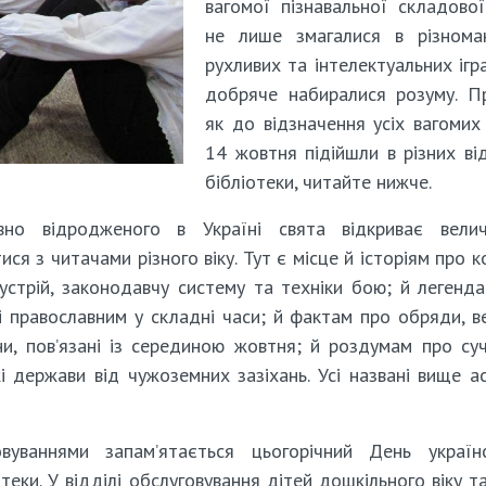
вагомої пізнавальної складової
не лише змагалися в різноман
рухливих та інтелектуальних ігра
добряче набиралися розуму. П
як до відзначення усіх вагомих
14 жовтня підійшли в різних ві
бібліотеки, читайте нижче.
но відродженого в Україні свята відкриває велич
ся з читачами різного віку. Тут є місце й історіям про ко
й устрій, законодавчу систему та техніки бою; й легенд
 православним у складні часи; й фактам про обряди, ве
ни, пов’язані із серединою жовтня; й роздумам про су
і держави від чужоземних зазіхань. Усі названі вище а
уваннями запам’ятається цьогорічний День українс
ки. У відділі обслуговування дітей дошкільного віку та