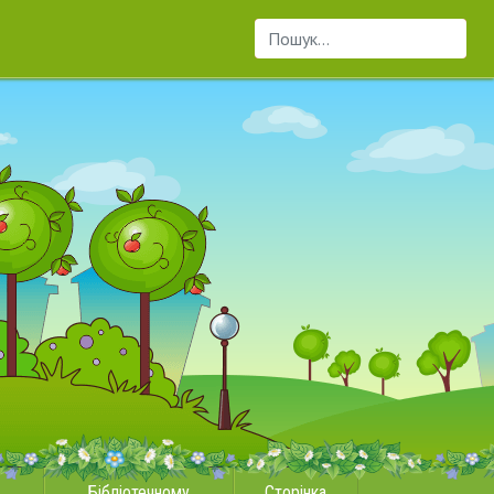
Пошук...
Бібліотечному
Сторінка