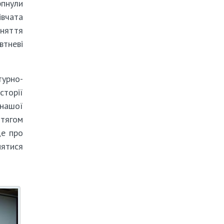
рпнули
івчата
оняття
втневі
турно-
сторії
 нашої
отягом
ще про
нятися