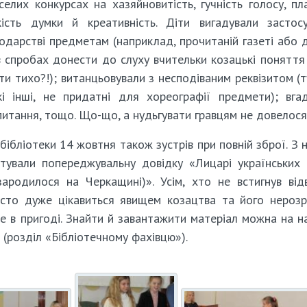
елих конкурсах на хазяйновитість, гучність голосу, пл
кість думки й креативність. Діти вигадували застос
подарстві предметам (наприклад, прочитаній газеті або д
 спробах донести до слуху вчительки козацькі поняття 
ути тихо?!); витанцьовували з несподіваним реквізитом (т
кі інші, не придатні для хореографії предмети); вга
питання, тощо. Що-що, а нудьгувати гравцям не довелося
бібліотеки 14 жовтня також зустрів при повній зброї. З 
тували попереджувальну довідку «Лицарі українських 
зародилося на Черкащині)». Усім, хто не встигнув від
росто дуже цікавиться явищем козацтва та його нероз
не в пригоді. Знайти й завантажити матеріал можна на 
» (розділ «Бібліотечному фахівцю»).