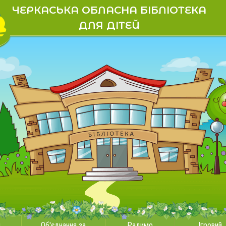
ЧЕРКАСЬКА ОБЛАСНА БІБЛІОТЕКА
ДЛЯ ДІТЕЙ
и
Об'єднання за
Радимо
Ігровий