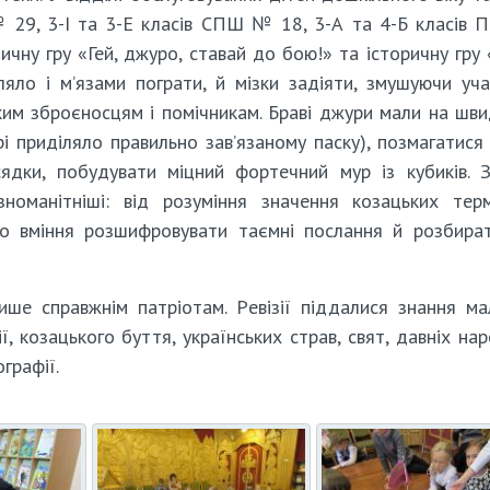
 29, 3-І та 3-Е класів СПШ № 18, 3-А та 4-Б класів 
отичну гру «Гей, джуро, ставай до бою!» та історичну гру
яло і м’язами пограти, й мізки задіяти, змушуючи уча
ьким зброєносцям і помічникам. Браві джури мали на шви
і приділяло правильно зав’язаному паску), позмагатися 
сядки, побудувати міцний фортечний мур із кубиків. 
номанітніші: від розуміння значення козацьких терм
до вміння розшифровувати таємні послання й розбира
ише справжнім патріотам. Ревізії піддалися знання м
ії, козацького буття, українських страв, свят, давніх на
графії.