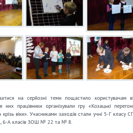
уватися на серйозні теми пощастило користувачам в
я них працівники організували гру «Козацькі перего
а крізь віки». Учасниками заходів стали учні 5-Г класу
а, 6-А класів ЗОШ № 22 та № 8.