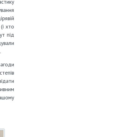
астику
ування
ірявій
(і хто
ут під
дували
.
нагоди
степів
відати
ривним
нашому