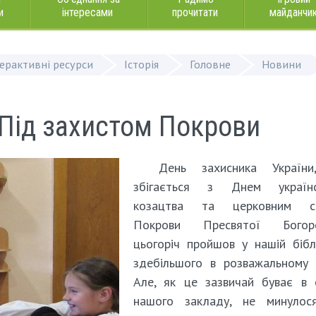
и
інтересами
прочитати
майданчи
терактивні ресурси
Історія
Головне
Новини
7 Під захистом Покрови
День захисника Україн
збігається з Днем українс
козацтва та церковним с
Покрови Пресвятої Богоро
цьогоріч пройшов у нашій бібл
здебільшого в розважальному 
Але, як це зазвичай буває в 
нашого закладу, не минулос