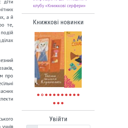
: діти
клубу «Книжкові серфери»
ітних
х, а й
Книжкові новинки
ро те,
 подій
дділах
езний
заків,
ам про
сільні
часних
спекти
Увійти
ького
 учнів