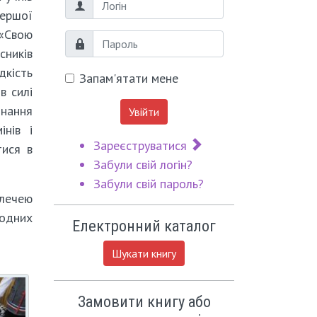
Логін
Першої
 «Свою
Пароль
сників
дкість
Запам'ятати мене
в силі
Знання
Увійти
інів і
Зареєструватися
тися в
Забули свій логін?
Забули свій пароль?
алечею
родних
Електронний каталог
Шукати книгу
Замовити книгу або