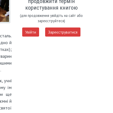
продовжити термін
користування книгою
(для продовження увійдіть на сайт або
зареєструйтеся)
Увійти
Зареєструватися
сталь.
ндно й
тках);
тварин
іншими
.
, учні
ому їм
ри ще
ємні й
святої