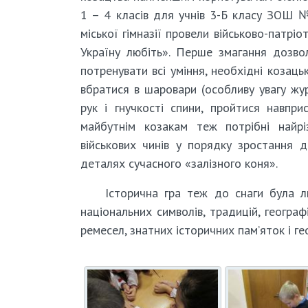
1 – 4 класів для учнів 3-Б класу ЗОШ №
міської гімназії провели військово-патрі
Україну любіть». Перше змагання дозвол
потренувати всі уміння, необхідні козац
вбратися в шаровари (особливу увагу жур
рук і гнучкості спини, пройтися навпри
майбутнім козакам теж потрібні найріз
військових чинів у порядку зростання 
деталях сучасного «залізного коня».
Історична гра теж до снаги була л
національних символів, традицій, географ
ремесел, знатних історичних пам’яток і гео