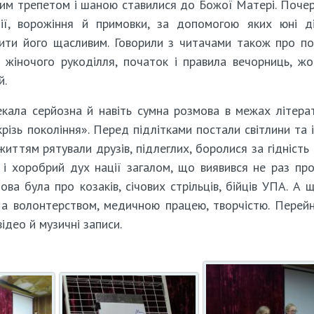
аким трепетом і шаною ставилися до Божої Матері. Поче
ції, ворожіння й примовки, за допомогою яких юні д
бити його щасливим. Говорили з читачами також про п
 жіночого рукоділля, початок і правила вечорниць, жо
й.
ала серйозна й навіть сумна розмова в межах літера
крізь покоління». Перед підлітками постали світлини та і
 життям рятували друзів, підлеглих, боролися за гідність
і хоробрий дух нації загалом, що виявився не раз пр
ова була про козаків, січових стрільців, бійців УПА. А 
 а волонтерством, медичною працею, творчістю. Перей
ідео й музичні записи.