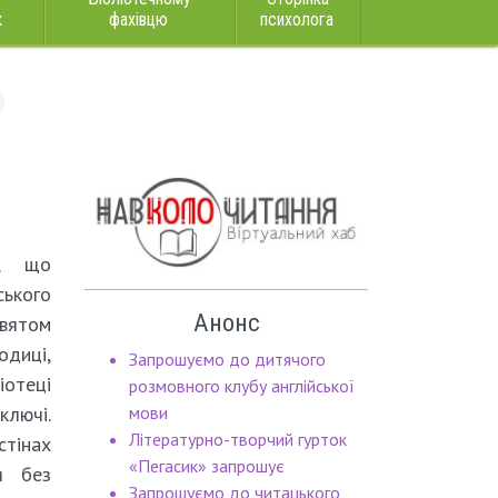
к
фахівцю
психолога
и, що
ького
Анонс
вятом
диці,
Запрошуємо до дитячого
іотеці
розмовного клубу англійської
ключі.
мови
Літературно-творчий гурток
стінах
«Пегасик» запрошує
я без
Запрошуємо до читацького