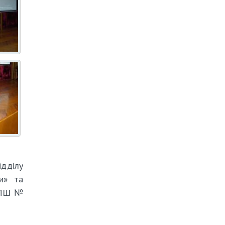
ідділу
ни» та
 СПШ №