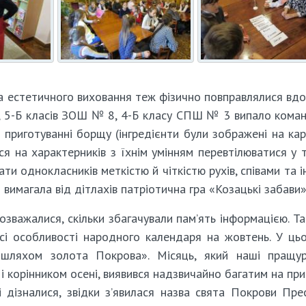
та естетичного виховання теж фізично повправлялися вдо
5-А, 5-Б класів ЗОШ № 8, 4-Б класу СПШ № 3 випало кома
 приготуванні борщу (інгредієнти були зображені на кар
ся на характерників з їхнім умінням перевтілюватися у 
ти однокласників меткістю й чіткістю рухів, співами та 
вимагала від дітлахів патріотична гра «Козацькі забави»
озважалися, скільки збагачували пам’ять інформацією. Так
сі особливості народного календаря на жовтень. У ць
є шляхом золота Покрова». Місяць, який наші пращу
і корінником осені, виявився надзвичайно багатим на при
і дізналися, звідки з’явилася назва свята Покрови Пре