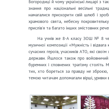
Богородиці й чому українські лицарі з т
знання про національні весільні тради
намагалися прискорити свій шлюб і зро
храмового свята, небесну покровительку
прислів’я та багато інших змістовних рече
На учнів же 8-А класу ЗОШ № 8 чек
музичної композиції «Мужність і відвага 
сучасних героїв, учасників АТО, які своїм
держави. Йшлося також про войовничий 
буремних і сповнених трагізму століть. М
тих, хто бореться за правду не зброєю,
темою читачам допомагали вірші, уривки в