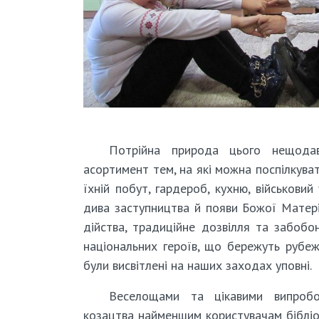
Потрійна природа цього нещодав
асортимент тем, на які можна поспілкувати
їхній побут, гардероб, кухню, військови
дива заступництва й появи Божої Матері
дійства, традиційне дозвілля та забобо
національних героїв, що бережуть рубеж
були висвітлені на наших заходах уповні.
Веселощами та цікавими випробов
козацтва найменшим користувачам бібліоте