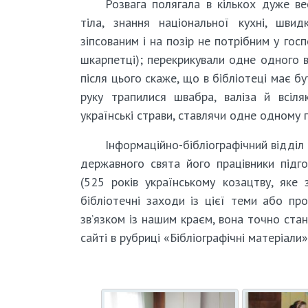
Розвага полягала в кількох дуже вес
тіла, знання національної кухні, швид
зіпсованим і на позір не потрібним у гос
шкарпетці); перекрикували одне одного в
після цього скаже, що в бібліотеці має б
руку трапилися швабра, валіза й всіля
українські страви, ставлячи одне одному 
Інформаційно-бібліографічний відділ 
державного свята його працівники підго
(525 років українському козацтву, яке 
бібліотечні заходи із цієї теми або п
зв’язком із нашим краєм, вона точно ста
сайті в рубриці «Бібліографічні матеріали