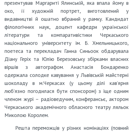
презентував Маргариті Ялинській, яка впала йому в
око, її художній портрет, виготовлений у
видавництві й ошатно вбраний у рамку. Кандидат
філологічних наук, доцент кафедри української
літератури та компаративістики Черкаського
національного університету ім. Б. Хмельницького,
поетеса та перекладач Ганна Синьоок обдарувала
Діану Геріх та Юлію Березовську збірками власних
віршів з автографом. Анастасія Бондаренко
одержала солодке кавування у Львівській майстерні
шоколаду в м.Черкасах (у цьому ділі кав’ярня
люб’язно погодилася бути спонсором) з іще одним
членом журі – радіоведучим, конферансьє, актором
Черкаського академічного обласного театру ляльок
Миколою Королем.
Решта переможців у різних номінаціях (повний