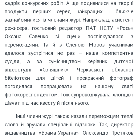
кадрів конкурсних робіт. А ще подивилися на творчі
продукти перших серед найкращих і ближче
зазнайомилися із членами журі. Наприклад, асистент
режисера, гостьовий редактор ПАТ НСТУ «Рось»
Оксана Савенко зі сцени поспілкувалася з
переможцями. Та й з Оленою Мороз учасникам
вдалося зустрітися не раз – наша компетентна
суддя, а за сумісництвом керівник дитячої
відеостудії «Соняшник» Черкаської обласної
бібліотеки для дітей і прекрасний фотограф
погодилася попрацювати на нашому святі
фотокореспондентом. Тож супроводжувала хлопців і
дівчат під час квесту й після нього.
Інші члени журі також казали переможцям теплі
слова й вручали спеціальні відзнаки. Так, директор
видавництва «Брама-Україна» Олександр Третяков