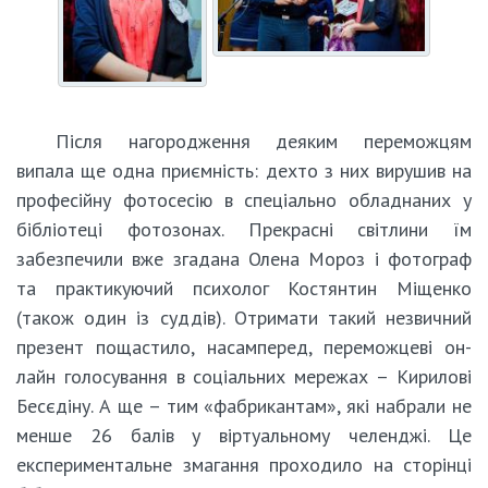
Після нагородження деяким переможцям
випала ще одна приємність: дехто з них вирушив на
професійну фотосесію в спеціально обладнаних у
бібліотеці фотозонах. Прекрасні світлини їм
забезпечили вже згадана Олена Мороз і фотограф
та практикуючий психолог Костянтин Міщенко
(також один із суддів). Отримати такий незвичний
презент пощастило, насамперед, переможцеві он-
лайн голосування в соціальних мережах – Кирилові
Бесєдіну. А ще – тим «фабрикантам», які набрали не
менше 26 балів у віртуальному челенджі. Це
експериментальне змагання проходило на сторінці