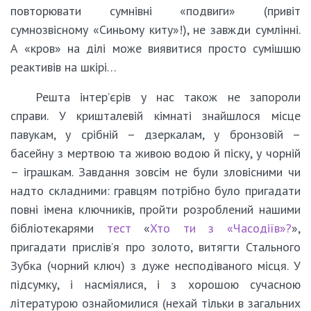
повторювати сумнівні «подвиги» (привіт
сумнозвісному «Синьому киту»!), не завжди сумлінні.
А «кров» на ділі може виявитися просто сумішшю
реактивів на шкірі…
Решта інтер’єрів у нас також не запороли
справи. У кришталевій кімнаті знайшлося місце
павукам, у срібній – дзеркалам, у бронзовій –
басейну з мертвою та живою водою й піску, у чорній
– іграшкам. Завдання зовсім не були зловісними чи
надто складними: гравцям потрібно було пригадати
повні імена ключників, пройти розроблений нашими
бібліотекарями
тест
«
Хто ти з «Часодіїв»?
»,
пригадати прислів’я про золото, витягти Стального
Зубка (чорний ключ) з дуже несподіваного місця. У
підсумку, і насміялися, і з хорошою сучасною
літературою ознайомилися (нехай тільки в загальних