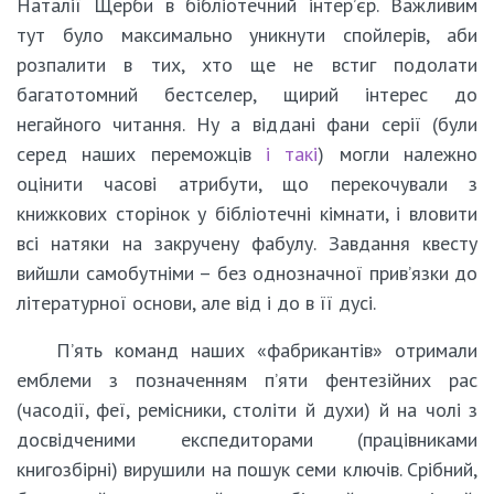
Наталії Щерби в бібліотечний інтер’єр. Важливим
тут було максимально уникнути спойлерів, аби
розпалити в тих, хто ще не встиг подолати
багатотомний бестселер, щирий інтерес до
негайного читання. Ну а віддані фани серії (були
серед наших переможців
і такі
) могли належно
оцінити часові атрибути, що перекочували з
книжкових сторінок у бібліотечні кімнати, і вловити
всі натяки на закручену фабулу. Завдання квесту
вийшли самобутніми – без однозначної прив’язки до
літературної основи, але від і до в її дусі.
П’ять команд наших «фабрикантів» отримали
емблеми з позначенням п’яти фентезійних рас
(часодії, феї, ремісники, століти й духи) й на чолі з
досвідченими експедиторами (працівниками
книгозбірні) вирушили на пошук семи ключів. Срібний,