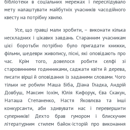
бібліотеки в соціальних мережах і переслідувало
мету налаштувати майбутніх учасників часодійного
квесту на потрібну хвилю.
Усе, що гравці мали зробити, – виконати кілька
нескладних і цікавих завдань. Старанним учасникам
цієї боротьби потрібно було пригадати книжки,
фільми, шедеври живопису, пісні, які оповідають про
час. Крім того, довелося робити селфі зі
старовинними годинниками, саджати квіти й дерева,
писати вірші й оповідання із заданими словами. Чого
тільки не робили Маша Біба, Діана Гладка, Андрій
Довбуш, Максим Іохім, Юлія Кифорук, Єва Скакун,
Наташа Степаненко, Настя Яковлєва та інші
конкурсанти, аби здивувати нас і перевершити
суперників! Дехто брав гумором і блискучим
літературним стилем байок-історій про виконання