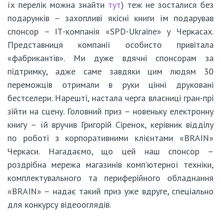
їх перелік можна знайти
тут
) теж не зосталися без
подарунків – захопливі якісні книги їм подарував
спонсор – ІТ-компанія «SPD-Ukraine» у Черкасах.
Представниця компанії особисто привітала
«фабрикантів». Ми дуже вдячні спонсорам за
підтримку, адже саме завдяки цим людям 30
переможців отримали в руки цінні друковані
бестселери. Нарешті, настала черга власниці гран-прі
зійти на сцену. Головний приз – новеньку електронну
книгу – їй вручив Григорій Сіренок, керівник відділу
по роботі з корпоративними клієнтами «BRAIN»
Черкаси. Нагадаємо, що цей наш спонсор –
роздрібна мережа магазинів комп’ютерної техніки,
комплектувального та периферійного обладнання
«BRAIN» – надає такий приз уже вдруге, спеціально
для конкурсу відеооглядів.