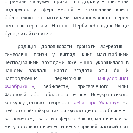
отримали заслужені призи. І на додачу – приємний
подарунок у сфері емоцій – захопливий квест
бібліотекою за мотивами мегапопулярної серед
підлітків серії книг Наталії Щерби «Часодії». Як це
було, читайте нижче.
Традиція доповнювати грамоти лауреатів і
символічні призи у вигляді книг масштабними
несподіваними заходами вже міцно укорінилася в
нашому закладі. Варто згадати хоч би й
нагородження переможців
минулорічної
«Фабрики…»
, веб-квесту, присвяченого Майї
Фроловій або обласного етапу Всеукраїнського
конкурсу дитячої творчості
«Мрії про Україну»
. На
цей раз най-найкращих очікувало дещо особливе – і
за сюжетом, і за атмосферою. Звісно, ми не мали за
мету дослівно перенести весь чарівний часовий світ