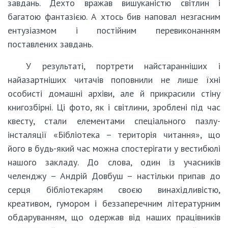
завдань. Дехто вражав вишуканістю світлин і
багатою фантазією. А хтось бив наповал незгасним
ентузіазмом і постійним перевиконанням
поставлених завдань.
У результаті, портрети найстаранніших і
найазартніших читачів поповнили не лише їхні
особисті домашні архіви, але й прикрасили стіну
книгозбірні. Ці фото, як і світлини, зроблені під час
квесту, стали елементами спеціального пазлу-
інсталяції «Бібліотека – територія читання», що
його в будь-який час можна спостерігати у вестибюлі
нашого закладу. До слова, один із учасників
челенджу – Андрій Довбуш – настільки припав до
серця бібліотекарям своєю винахідливістю,
креативом, гумором і беззаперечним літературним
обдаруванням, що одержав від наших працівників