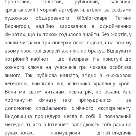
бронзовий, золотий, рубіновий, залізний,
кришталевий і чорний артефакти, втілені за ескізами
художньо обдарованого бібліотекаря Тетяни
Вернигори, надійно заховалися в однойменних
кімнатах, що їх також годилося знайти. Без жартів, у
нашій читальні три поверхи плюс підвал, і на всьому
цьому просторі дверей аж ніяк не бракує. Відшукати
потрібний кабінет – ще півсправи. На приступі до
кожного ключа на учасників гри чекала особлива
вимога. Так, рубінова кімната, згідно з книжковою
легендою, вимагала від іспитника краплину крові.
Вени ми своїм читачам, певна річ, не різали. Але
«обманути» кімнату таки примудрилися – за
допомогою спеціального хімічного експерименту.
Видовищна процедура несла в собі й повчальний
меседж: ті, хто в Інтернеті заподіюють собі рани на
руках-ногах, примушуючи дітей-глядачів