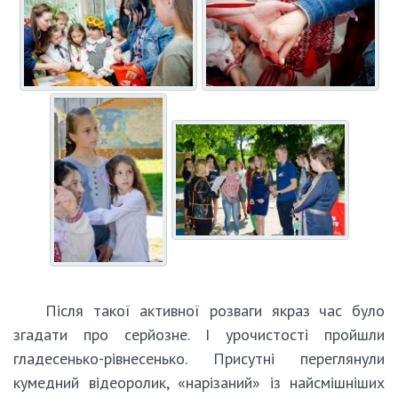
Після такої активної розваги якраз час було
згадати про серйозне. І урочистості пройшли
гладесенько-рівнесенько. Присутні переглянули
кумедний відеоролик, «нарізаний» із найсмішніших