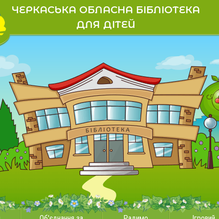
ЧЕРКАСЬКА ОБЛАСНА БІБЛІОТЕКА
ДЛЯ ДІТЕЙ
и
Об'єднання за
Радимо
Ігровий