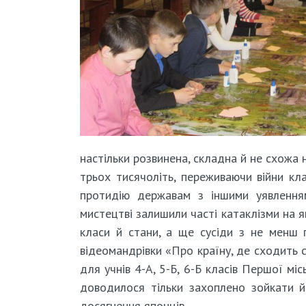
настільки розвинена, складна й не схожа 
трьох тисячоліть, переживаючи війни кла
протидію державам з іншими уявленням
мистецтві залишили часті катаклізми на яп
класи й стани, а ще сусіди з не менш 
відеомандрівки «Про країну, де сходить с
для учнів 4-А, 5-Б, 6-Б класів Першої мі
доводилося тільки захоплено зойкати й
досягнення японців.