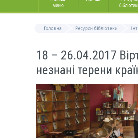
меню
бібліотек
Головна
Ресурси бібліотеки
Ін
18 – 26.04.2017 Вір
незнані терени краї