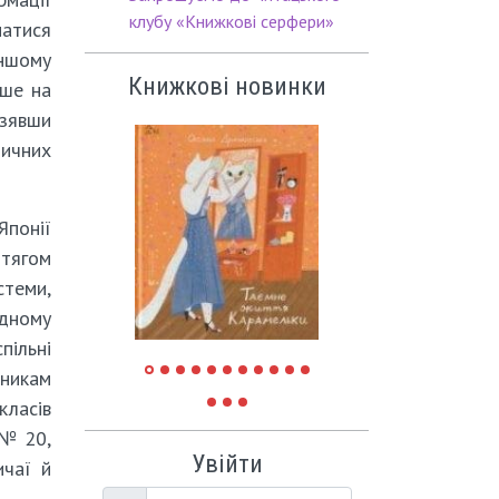
клубу «Книжкові серфери»
натися
іншому
Книжкові новинки
ише на
зявши
тичних
Японії
отягом
стеми,
ідному
пільні
сникам
класів
 № 20,
Увійти
ичаї й