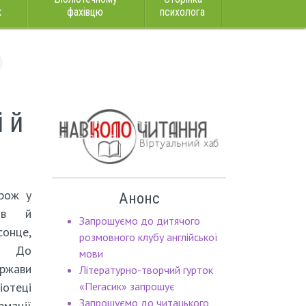
к
фахівцю
психолога
і й
орож у
Анонс
дів й
Запрошуємо до дитячого
сонце,
розмовного клубу англійської
м. До
мови
ржави
Літературно-творчий гурток
іотеці
«Пегасик» запрошує
Запрошуємо до читацького
мації