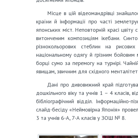
Місце в цій відеомандрівці знайшло
країни й інформації про часті землетрус
японських міст. Неповторній красі цвіту 
витонченим композиціям ікебани. Синт
різнокольорових стеблин на рисових
національному одягу й грізним бойовим 
борці сумо за перемогу на турнірі. Чайні
явищам, звичним для східного менталітету
Дані про дивовижний край підготува
дошкільного віку та учнів 1 – 4 класів, 
бібліографічний відділ. Інформаційно-пі
слайд-бесіду «Неймовірна Японія» провел
3 та учнів 6-А, 7-А класів у ЗОШ № 8.