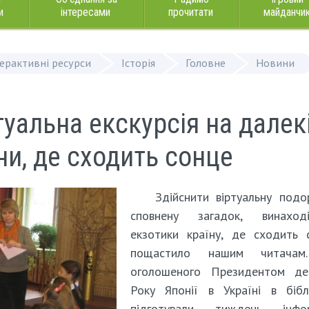
и
інтересами
прочитати
майданчи
терактивні ресурси
Історія
Головне
Новини
туальна екскурсія на далек
ни, де сходить сонце
Здійснити віртуальну под
сповнену загадок, винахо
екзотики країну, де сходить 
пощастило нашим читача
оголошеного Президентом де
Року Японії в Україні в бібл
підготували тиждень інфор