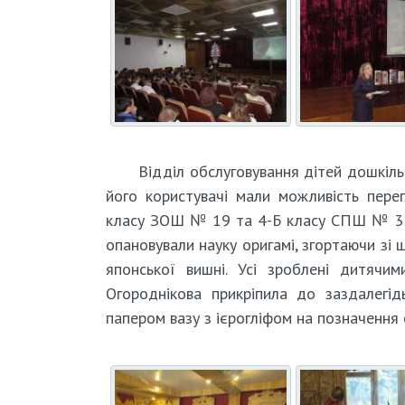
Відділ обслуговування дітей дошкільн
його користувачі мали можливість перег
класу ЗОШ № 19 та 4-Б класу СПШ № 3 щ
опановували науку оригамі, згортаючи зі 
японської вишні. Усі зроблені дитячи
Огороднікова прикріпила до заздалегід
папером вазу з ієрогліфом на позначення