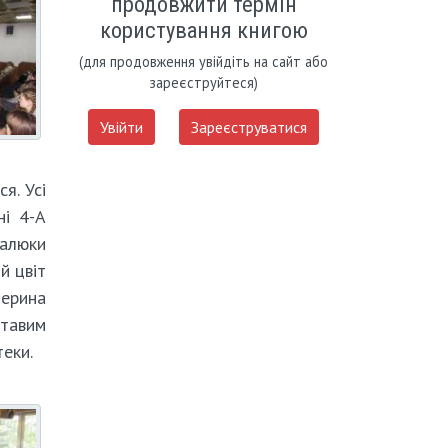
продовжити термін
користування книгою
(для продовження увійдіть на сайт або
зареєструйтеся)
Увійти
Зареєструватися
я. Усі
ні 4-А
Малюки
й цвіт
терина
отавим
еки.