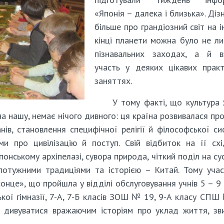
«Японія – далека і близька». Діз
більше про грандіозний світ на 
кінці планети можна було не л
пізнавальних заходах, а й в
участь у деяких цікавих прак
заняттях.
У тому факті, що культура 
на нашу, немає нічого дивного: ця країна розвивалася пр
нів, становлення специфічної релігії й філософської си
и про цивілізацію й поступ. Свій відбиток на її сх
онському архіпелазі, сувора природа, чіткий поділ на сус
потужними традиціями та історією – Китай. Тому уча
онце», що пройшла у відділі обслуговування учнів 5 – 9 
ської гімназії, 7-А, 7-Б класів ЗОШ № 19, 9-А класу СПШ
 дивуватися вражаючим історіям про уклад життя, зв