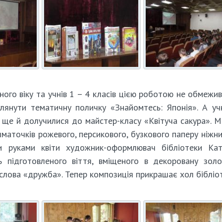
ого віку та учнів 1 – 4 класів цією роботою не обмеживс
лянути тематичну поличку «Знайомтесь: Японія». А уч
е й долучилися до майстер-класу «Квітуча сакура». 
шматочків рожевого, персикового, бузкового паперу ніжни
ми руками квіти художник-оформлювач бібліотеки Ка
ь підготовленого віття, вміщеного в декоровану зол
 слова «дружба». Тепер композиція прикрашає хол бібліот