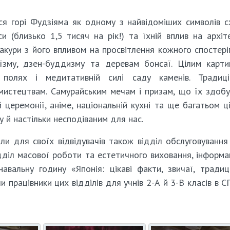
ся горі Фудзіяма як одному з найвідоміших символів с
и (близько 1,5 тисяч на рік!) та їхній вплив на архіт
сакури з його впливом на просвітлення кожного спостері
оїзму, дзен-буддизму та деревам бонсаї. Цілим карт
 полях і медитативній силі саду каменів. Традиці
мистецтвам. Самурайським мечам і призам, що їх здоб
й церемонії, аніме, національній кухні та ще багатьом ц
 й настільки несподіваним для нас.
ли для своїх відвідувачів також відділ обслуговування
відділ масової роботи та естетичного виховання, інформа
знавальну годину «Японія: цікаві факти, звичаї, традиц
и працівники цих відділів для учнів 2-А й 3-В класів в