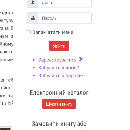
Логін
хідної
Пароль
ектуру
гача й
Запам'ятати мене
инам з
йному
Увійти
увають
ікавим
Зареєструватися
Забули свій логін?
Забули свій пароль?
 дітей
ційно-
Електронний каталог
ії» та
 СПШ №
Шукати книгу
Замовити книгу або