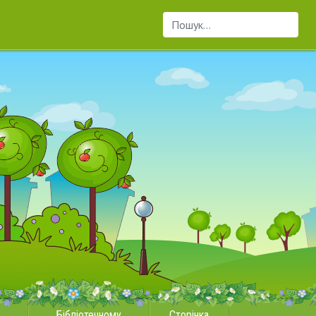
Пошук...
Бібліотечному
Сторінка