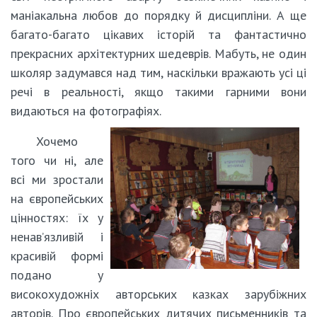
маніакальна любов до порядку й дисципліни. А ще
багато-багато цікавих історій та фантастично
прекрасних архітектурних шедеврів. Мабуть, не один
школяр задумався над тим, наскільки вражають усі ці
речі в реальності, якщо такими гарними вони
видаються на фотографіях.
Хочемо
того чи ні, але
всі ми зростали
на європейських
цінностях: їх у
ненав’язливій і
красивій формі
подано у
високохудожніх авторських казках зарубіжних
авторів. Про європейських дитячих письменників та