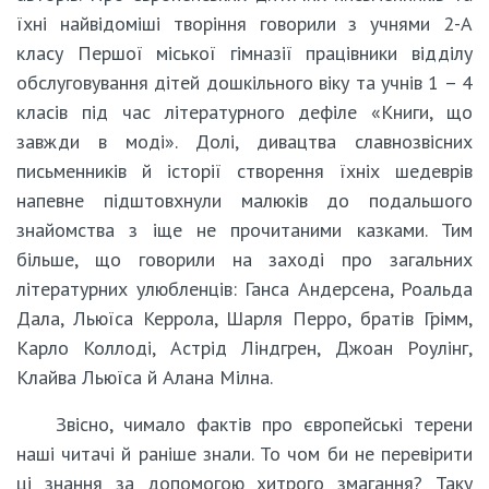
їхні найвідоміші творіння говорили з учнями 2-А
класу Першої міської гімназії працівники відділу
обслуговування дітей дошкільного віку та учнів 1 – 4
класів під час літературного дефіле «Книги, що
завжди в моді». Долі, дивацтва славнозвісних
письменників й історії створення їхніх шедеврів
напевне підштовхнули малюків до подальшого
знайомства з іще не прочитаними казками. Тим
більше, що говорили на заході про загальних
літературних улюбленців: Ганса Андерсена, Роальда
Дала, Льюїса Керрола, Шарля Перро, братів Грімм,
Карло Коллоді, Астрід Ліндгрен, Джоан Роулінг,
Клайва Льюїса й Алана Мілна.
Звісно, чимало фактів про європейські терени
наші читачі й раніше знали. То чом би не перевірити
ці знання за допомогою хитрого змагання? Таку