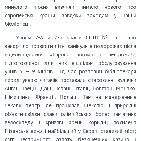
минулого тижня вивчили чимало нового про
європейські країни, завдяки заходам у нашій
бібліотеці.
Учням 7-А й 7-Б класів СПШ № 3 точно
закортіло провести літні канікули в подорожах після
відеомандрівки «Європа відома і невідома!»,
підготовленої для них відділом обслуговування
учнів 5 – 9 класів. Під час розповіді бібліотекаря
перед уявою читачів поставали старовинні вулички
Англії, Греції, Данії, Іспанії, Італії, Болгарії, Монако,
Німеччини, Франції, Польщі. Там на мандрівників
чекали театр, де працював Шекспір, і природні
об’єкти-свідки слави олімпійських богів; пам’ятник
велосипеду і криваві арени кориди; похилена
Пізанська вежа і найбільший у Європі сталевий міст;
світ нестримного азарту безкінечних казино і