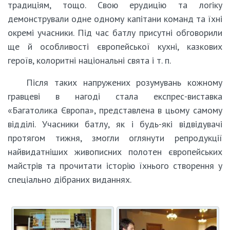
традиціям, тощо. Свою ерудицію та логіку
демонстрували одне одному капітани команд та їхні
окремі учасники. Під час батлу присутні обговорили
ще й особливості європейської кухні, казкових
героїв, колоритні національні свята і т. п.
Після таких напружених розумувань кожному
гравцеві в нагоді стала експрес-виставка
«Багатолика Європа», представлена в цьому самому
відділі. Учасники батлу, як і будь-які відвідувачі
протягом тижня, змогли оглянути репродукції
найвидатніших живописних полотен європейських
майстрів та прочитати історію їхнього створення у
спеціально дібраних виданнях.