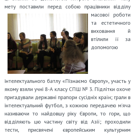
мету поставили перед собою
працівники відділу
масової роботи
та естетичного
виховання й
втілили її за
допомогою
інтелектуального батлу «Пізнаємо Європу», участь у
якому взяли учні 8-А класу СПШ № 3. Підлітки охоче
пригадували державні прапори сусідніх країн; грали в
інтелектуальний футбол, з кожною передачею м’яча
називаючи то найдовшу ріку Європи, то гори, що
відділяють цю частину світу від Азії; проходили
тести, присвячені європейським культурним