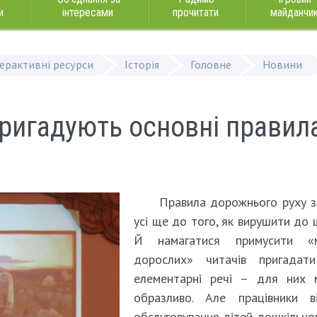
и
інтересами
прочитати
майданчи
терактивні ресурси
Історія
Головне
Новини
пригадують основні правил
Правила дорожнього руху 
усі ще до того, як вирушити до 
Й намагатися примусити «
дорослих» читачів пригадати
елементарні речі – для них 
образливо. Але працівники ві
обслуговування дітей дошкільног