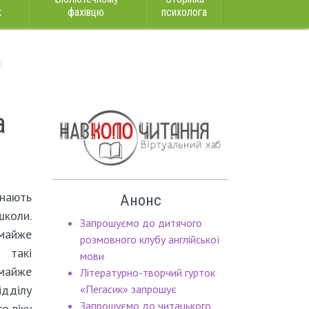
к
фахівцю
психолога
а
знають
Анонс
школи.
Запрошуємо до дитячого
майже
розмовного клубу англійської
 такі
мови
майже
Літературно-творчий гурток
дділу
«Пегасик» запрошує
Запрошуємо до читацького
о віку