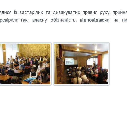
ялися із застарілих та дивакуватих правил руху, прийн
вірили-такі власну обізнаність, відповідаючи на п