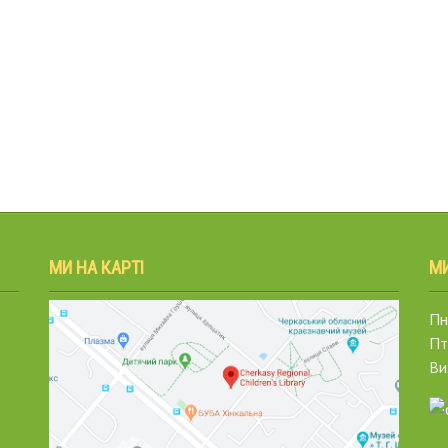
МИ НА КАРТІ
М
Пн.
Пт
Ви