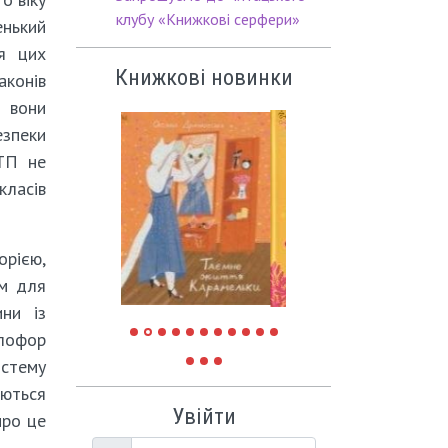
клубу «Книжкові серфери»
енький
я цих
Книжкові новинки
онів
 вони
езпеки
ТП не
класів
рією,
ям для
ни із
тлофор
истему
яються
Увійти
про це