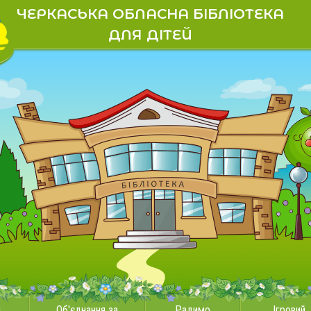
ЧЕРКАСЬКА ОБЛАСНА БІБЛІОТЕКА
ДЛЯ ДІТЕЙ
и
Об'єднання за
Радимо
Ігровий