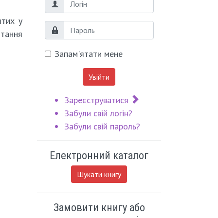
Логін
ятих у
Пароль
итання
Запам'ятати мене
Увійти
Зареєструватися
Забули свій логін?
Забули свій пароль?
Електронний каталог
Шукати книгу
Замовити книгу або