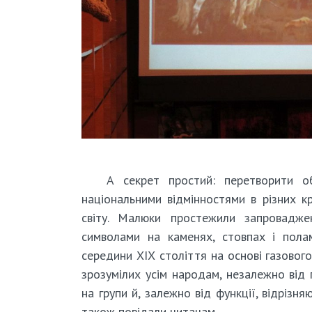
А секрет простий: перетворити о
національними відмінностями в різних к
світу. Малюки простежили запровадже
символами на каменях, стовпах і полам
середини ХІХ століття на основі газовог
зрозумілих усім народам, незалежно від п
на групи й, залежно від функції, відрізн
також повідали читачам.