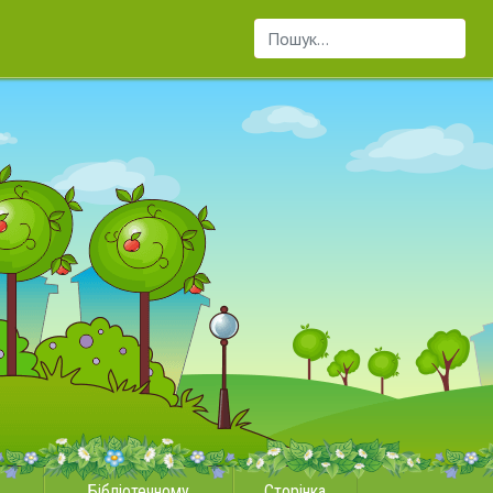
Пошук...
Бібліотечному
Сторінка