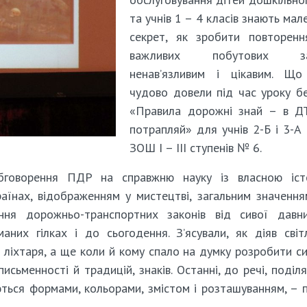
та учнів 1 – 4 класів знають мал
секрет, як зробити повторенн
важливих побутових зак
ненав’язливим і цікавим. Що
чудово довели під час уроку б
«Правила дорожні знай – в Д
потрапляй» для учнів 2-Б і 3-А 
ЗОШ І – ІІІ ступенів № 6.
бговорення ПДР на справжню науку із власною істо
раїнах, відображенням у мистецтві, загальним значенн
ння дорожньо-транспортних законів від сивої давни
аних гілках і до сьогодення. З’ясували, як діяв сві
о ліхтаря, а ще коли й кому спало на думку розробити с
исьменності й традицій, знаків. Останні, до речі, поділ
яються формами, кольорами, змістом і розташуванням, – 