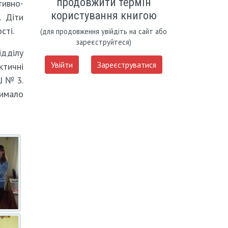
продовжити термін
тивно-
користування книгою
. Діти
сті.
(для продовження увійдіть на сайт або
зареєструйтеся)
ідділу
Увійти
Зареєструватися
ктичні
Ш № 3.
чимало