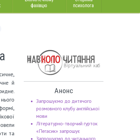
к
фахівцю
психолога
а
сичне,
ичне й
Анонс
идне.
 нього
Запрошуємо до дитячого
формі,
розмовного клубу англійської
ікової
мови
Літературно-творчий гурток
овели
«Пегасик» запрошує
оти та
Запрошуємо до читацького