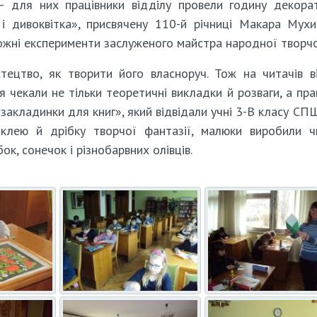
для них працівники відділу провели годину декора
і дивоквітка», присвячену 110-й річниці Макара Мухи
ожні експерименти заслуженого майстра народної творчо
тецтво, як творити його власноруч. Тож на читачів в
 чекали не тільки теоретичні викладки й розваги, а пра
закладинки для книг», який відвідали учні 3-В класу СП
 клею й дрібку творчої фантазії, малюки виробили 
к, сонечок і різнобарвних олівців.