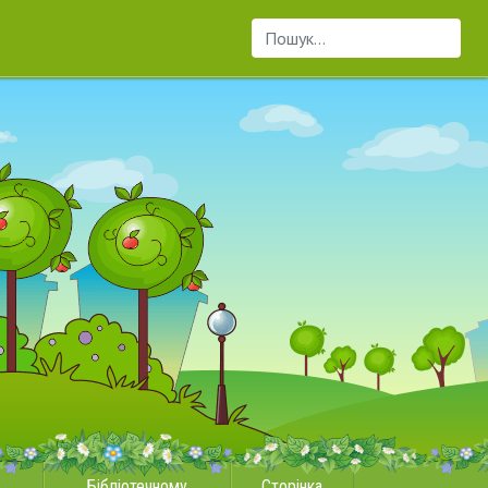
Пошук...
Бібліотечному
Сторінка