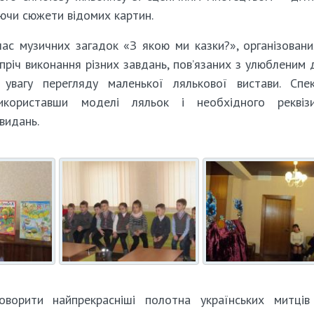
уючи сюжети відомих картин.
ас музичних загадок «З якою ми казки?», організован
 Опріч виконання різних завдань, пов’язаних з улюбленим 
увагу перегляду маленької лялькової вистави. Спе
використавши моделі ляльок і необхідного реквіз
видань.
оворити найпрекрасніші полотна українських митців