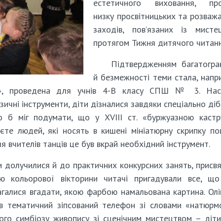
естетичного виховання, про
низку просвітницьких та розваж
заходів, пов’язаних із мисте
протягом Тижня дитячого читанн
Підтвердженням багатогра
й безмежності теми стала, напр
в», проведена для учнів 4-В класу СПШ № 3. Наск
ичні інструменти, діти дізналися завдяки спеціально ді
о б міг подумати, що у XVIII ст. «буржуазною каст
єте людей, які носять в кишені мініатюрну скрипку п
 вчителів танців це був вкрай необхідний інструмент.
и долучилися й до практичних конкурсних занять, присв
ю кольорової вікторини читачі пригадували все, що
агалися вгадати, якою фарбою намальована картина. Ол
 в тематичний зіпсований телефон зі словами «натюрм
ого симбіозу живопису зі сценічним мистецтвом – діт