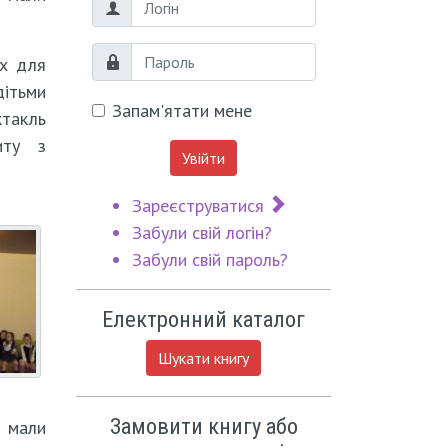
Логін
Пароль
их для
дітьми
Запам'ятати мене
ктакль
иту з
Увійти
Зареєструватися
Забули свій логін?
Забули свій пароль?
Електронний каталог
Шукати книгу
Замовити книгу або
 мали