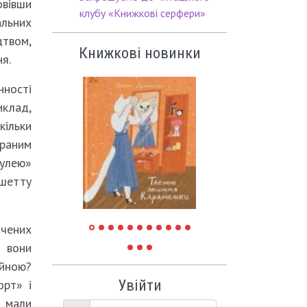
вівши
клубу «Книжкові серфери»
альних
цтвом,
Книжкові новинки
я.
нності
иклад,
ільки
браним
рулею»
ошетту
ячених
 вони
ійною?
Увійти
орт» і
и мали