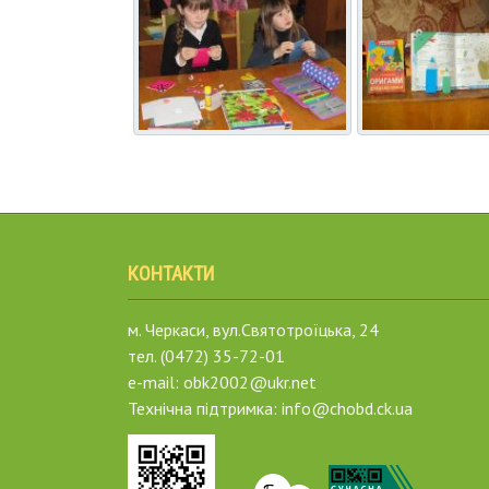
КОНТАКТИ
м. Черкаси, вул.Святотроїцька, 24
тел. (0472) 35-72-01
e-mail: obk2002@ukr.net
Технічна підтримка: info@chobd.ck.ua