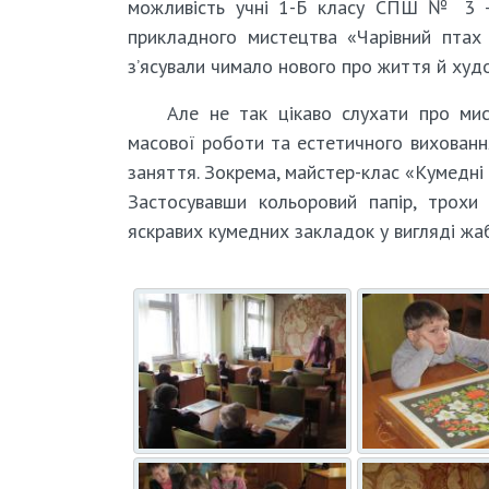
можливість учні 1-Б класу СПШ № 3 – 
прикладного мистецтва «Чарівний птах 
з’ясували чимало нового про життя й худ
Але не так цікаво слухати про мис
масової роботи та естетичного виховання
заняття. Зокрема, майстер-клас «Кумедні 
Застосувавши кольоровий папір, трохи
яскравих кумедних закладок у вигляді жабо