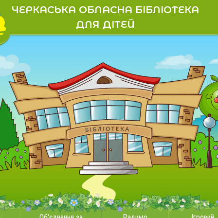
ЧЕРКАСЬКА ОБЛАСНА БІБЛІОТЕКА
ДЛЯ ДІТЕЙ
и
Об'єднання за
Радимо
Ігровий