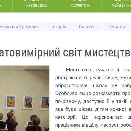
и
інтересами
прочитати
майданчи
терактивні ресурси
Історія
Головне
Новини
гатовимірний світ мистецтв
Мистецтво, сучасне й кла
абстрактне й реалістичне, муз
образотворче, ніколи не набр
Особливо якщо розказувати про
по-різному, доступно й у такій 
яка буде цікава дітям кожної в
категорії. Це переконливо д
працівники відділу масової роб