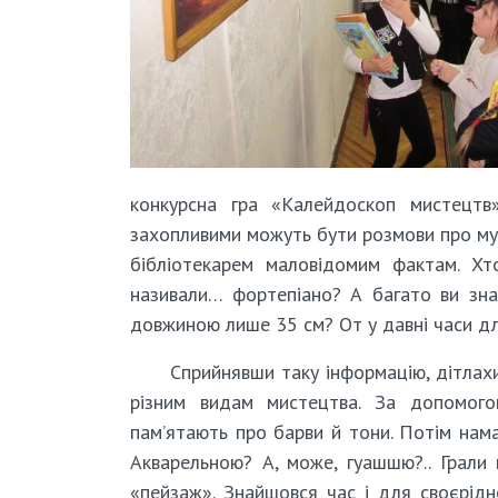
конкурсна гра «Калейдоскоп мистецт
захопливими можуть бути розмови про муз
бібліотекарем маловідомим фактам. Хт
називали… фортепіано? А багато ви зна
довжиною лише 35 см? От у давні часи для
Сприйнявши таку інформацію, дітлах
різним видам мистецтва. За допомого
пам’ятають про барви й тони. Потім нам
Акварельною? А, може, гуашшю?.. Грали
«пейзаж». Знайшовся час і для своєрідн