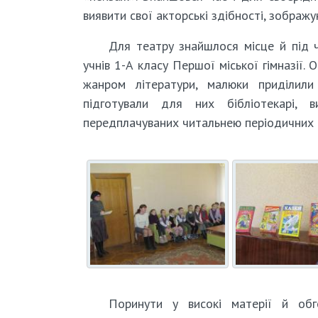
виявити свої акторські здібності, зображ
Для театру знайшлося місце й під ч
учнів 1-А класу Першої міської гімназії.
жанром літератури, малюки приділили 
підготували для них бібліотекарі, 
передплачуваних читальнею періодичних 
Поринути у високі матерії й обг