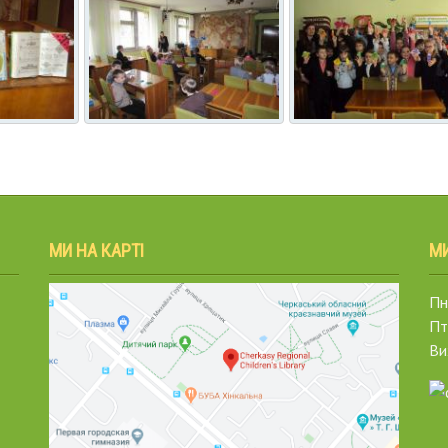
МИ НА КАРТІ
М
Пн.
Пт
Ви