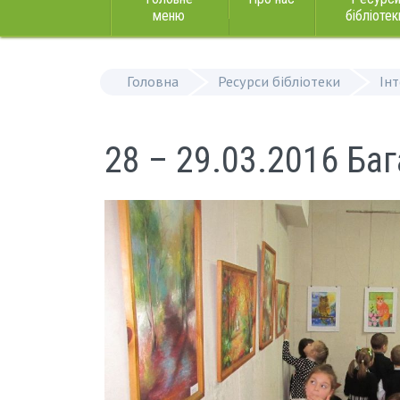
меню
бібліотек
Головна
Ресурси бібліотеки
Ін
28 – 29.03.2016 Ба