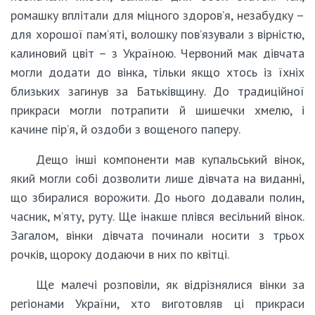
ромашку вплітали для міцного здоров’я, незабудку –
для хорошої пам’яті, волошку пов’язували з вірністю,
калиновий цвіт – з Україною. Червоний мак дівчата
могли додати до вінка, тільки якщо хтось із їхніх
близьких загинув за Батьківщину. До традиційної
прикраси могли потрапити й шишечки хмелю, і
качине пір’я, й оздоби з вощеного паперу.
Дещо інші компоненти мав купальський вінок,
який могли собі дозволити лише дівчата на виданні,
що збиралися ворожити. До нього додавали полин,
часник, м’яту, руту. Ще інакше плівся весільний вінок.
Загалом, вінки дівчата починали носити з трьох
рочків, щороку додаючи в них по квітці.
Ще малечі розповіли, як відрізнялися вінки за
регіонами України, хто виготовляв ці прикраси