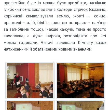
професійно й де їх можна було придбати, наскільки
глибокий сенс закладали в кольори стрічок (скажімо,
коричневі символізували землю, жовті – сонце,
оранжеві – хліб, білі із золотом по краях – пам’ять
за загиблими тощо). Інакше кажучи, тема не просто
захоплива, а дуже широка, розповідати про неї
можна годинами. Читачі залишали Кімнату казок
натхненними й збагаченими новими знаннями.