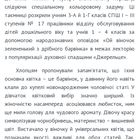
слідуючи спеціальному кольоровому задуму. Ці
таємниці розкрили учням 3-А й 1-Г класів СПШ І – ІІІ
ступенів № 17 працівники відділу обслуговування
дітей дошкільного віку та учнів 1 – 4 класів за
допомогою народознавчих оповідок «Ой віночок
зелененький з дрібного барвінка» в межах лекторію
з популяризації духовної спадщини «Джерельце».
Хлопцям пропонували запам’ятати, що їхня
основна квітка – це барвінок, у давнину його навіть
клали до купелі новонародженим чоловічої статі. У
дівчаток квітковий вибір значно ширший. Із
жіночністю насамперед асоціювався любисток, ним
ще мили голову для чудового аромату. Дівочу красу
символізував чорнобривець, материнство – вишневий
цвіт. Вистачало у віночку й універсальних квітів, що
позначали якості, важливі для обох статей. Так,