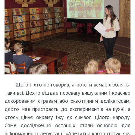
Що б і хто не говорив, а поїсти всмак люблять-
таки всі. Дехто віддає перевагу вишуканим і красиво
декорованим стравам або екзотичним делікатесам,
дехто має пристрасть до експериментів на кухні, а
хтось цінує окрему їжу як символ цілого народу.
Саме дослідження останніх стали основою для
інформаційної дегустації «Апетитна карта світу», яку