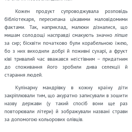
Кожен продукт супроводжувала розповідь
бібліотекаря, пересипана цікавими маловідомими
фактами. Так, наприклад, малюки дізналися, що
мишам солодощі насправді смакують значно ліпше
за сир; бісквіти початково були корабельною їжею,
бо з них виходили добрі й поживні сухарі, а фрукт
ківі тривалий час вважався неїстівним – придатним
до споживання його зробили дива селекції й
старання людей.
Кулінарну мандрівку в кожну країну діти
закріплювали тим, що акуратно записували в зошити
назву держави (у такий спосіб вони ще раз
повторювали літери) й зображували названі страви
за допомогою кольорових олівців.