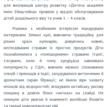
для вихованців центру розвитку «Дитяча академія
імені Ейнштейна» провели у відділі обслуговування
дітей дошкільного віку та учнів 1 – 4 класів.
Малюки з неабияким інтересом мандрували
материками Земної кулі, вивчаючи традиційну для
різних країн кулінарію, дивуючись новим,
несподіваним стравам із простих продуктів. Діти
познайомилися з «помідорними» стравами Італії;
з’ясували, коли й чому кукурудза завоювала
популярність у США; вивчили нюанси споживання
спецій і прянощів в Індії; зачудувалися витонченим й
ароматним сирам Франції; не йняли віри захвату
японців від водоростей; вгадували китайську рисову
локшину в довгих білих «нитках» на слайді. Не
оминули діти увагою й знамениті англійські бісквіти
та смачні новозеландські ківі.