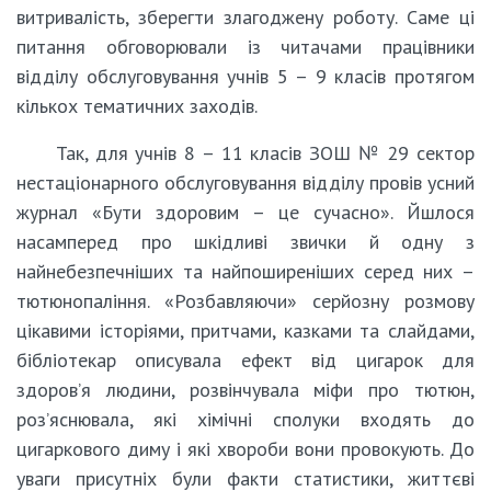
витривалість, зберегти злагоджену роботу. Саме ці
питання обговорювали із читачами працівники
відділу обслуговування учнів 5 – 9 класів протягом
кількох тематичних заходів.
Так, для учнів 8 – 11 класів ЗОШ № 29 сектор
нестаціонарного обслуговування відділу провів усний
журнал «Бути здоровим – це сучасно». Йшлося
насамперед про шкідливі звички й одну з
найнебезпечніших та найпоширеніших серед них –
тютюнопаління. «Розбавляючи» серйозну розмову
цікавими історіями, притчами, казками та слайдами,
бібліотекар описувала ефект від цигарок для
здоров’я людини, розвінчувала міфи про тютюн,
роз’яснювала, які хімічні сполуки входять до
цигаркового диму і які хвороби вони провокують. До
уваги присутніх були факти статистики, життєві