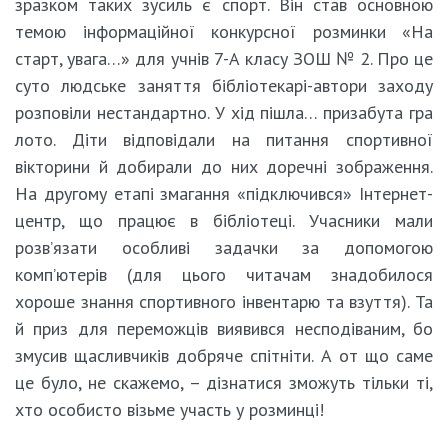
зразком таких зусиль є спорт. Він став основною
темою інформаційної конкурсної розминки «На
старт, увага…» для учнів 7-А класу ЗОШ № 2. Про це
суто людське заняття бібліотекарі-автори заходу
розповіли нестандартно. У хід пішла… призабута гра
лото. Діти відповідали на питання спортивної
вікторини й добирали до них доречні зображення.
На другому етапі змагання «підключився» Інтернет-
центр, що працює в бібліотеці. Учасники мали
розв’язати особливі задачки за допомогою
комп’ютерів (для цього читачам знадобилося
хороше знання спортивного інвентарю та взуття). Та
й приз для переможців виявився несподіваним, бо
змусив щасливчиків добряче спітніти. А от що саме
це було, не скажемо, – дізнатися зможуть тільки ті,
хто особисто візьме участь у розминці!