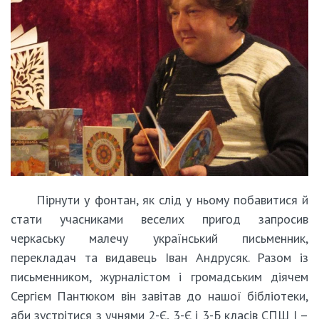
Пірнути у фонтан, як слід у ньому побавитися й
стати учасниками веселих пригод запросив
черкаську малечу український письменник,
перекладач та видавець Іван Андрусяк. Разом із
письменником, журналістом і громадським діячем
Сергієм Пантюком він завітав до нашої бібліотеки,
аби зустрітися з учнями 2-Є, 3-Є і 3-Б класів СПШ І –