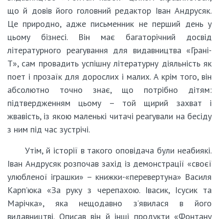
що й довів його головний редактор Іван Андрусяк.
Це природно, адже письменник не перший день у
цьому бізнесі. Він має багаторічний досвід
літературного реагування для видавництва «Грані-
Т», сам провадить успішну літературну діяльність як
поет і прозаїк для дорослих і малих. А крім того, він
абсолютно точно знає, що потрібно дітям:
підтвердженням цьому – той щирий захват і
жвавість, із якою маленькі читачі реагували на бесіду
з ним під час зустрічі.
Утім, й історії в такого оповідача були неабиякі.
Іван Андрусяк розпочав захід із демонстрації «своєї
улюбленої іграшки» – книжки-«перевертуна» Василя
Карп’юка «За руку з черепахою. Івасик, Ісусик та
Марічка», яка нещодавно з’явилася в його
видавництві. Описав він й інші продукти «Фонтану