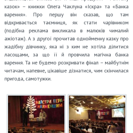
казок» – книжки Олега Чаклуна «Іскра» та «Банка
варення». Про першу він сказав, що там
відкривається таємниця, як стати чарівником
(подібна реклама викликала в малюків чималий
ажіотаж). А з другої прочитав однойменну казку про
жадібну дівчинку, яка ні з ким не хотіла ділитися
ласощами, за що її й провчила магічна банка
варення. Та не будемо розкривати фінал – майбутнім
читачам, напевне, цікавіше дізнатися, чим скінчилася
пригода, самотужки.