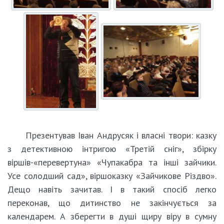
Презентував Іван Андрусяк і власні твори: казку
з детективною інтригою «Третій сніг», збірку
віршів-«перевертуна» «Чупакабра та інші зайчики.
Усе солодший сад», віршоказку «Зайчикове Різдво».
Дещо навіть зачитав. І в такий спосіб легко
переконав, що дитинство не закінчується за
календарем. А зберегти в душі щиру віру в сумну