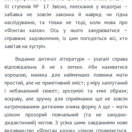
ІІІ ступенів № 17. Звісно, плескання у водограї –
забавка не зовсім законна й навряд чи гідна
наслідування, та тільки не тоді, коли мова про
«Фонтан казок». Ось у нього занурюватися –
справжнє задоволення, із цим погодяться всі, хто
завітав на зустріч.
Видання дитячої літератури – узагалі справа
відповідальна й не з легких. Аби називатися
хорошою, книжка для найменших повинна мати
простий, але не примітивний зміст; у міру заплутаний
і небанальний сюжет; зрозумілі та ємні образи;
яскраву, але зручну для сприймання ще не зовсім
натренованими дитячими очима форму. А ще – мати
цілком прозорий повчальний (та не занудно-
дидактичний) мотив. З усіма цими завданнями нове
видавництво «Фонтан казок» цілком справляється,