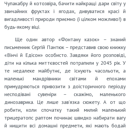
Чупакабру й котозвіра, бачити найкращі дари світу у
звичайних фруктах і ягодах, дивуватися красі й
вигадливості природи приємно (і цілком можливо!) в
будь-якому віці.
Ще один автор «Фонтану казок» – знаний
письменник Сергій Пантюк – представив свою книжку
«Вінчі й Едісон» особисто. Завдяки його розповіді,
діти на кілька миттєвостей потрапили у 2045 рік. У
те недалеке майбутнє, де існують часольоти, а
маленькі мандрівники світами й епохами
примудряються привозити з доісторичного періоду
несподівані сувеніри – скажімо, маленького
динозаврика. Це лише зав’язка сюжету. А от що
робити, коли спочатку такий милий маленький
трицератопс раптом починає швидко набирати вагу
й нищити всі домашні предмети, які мають бодай