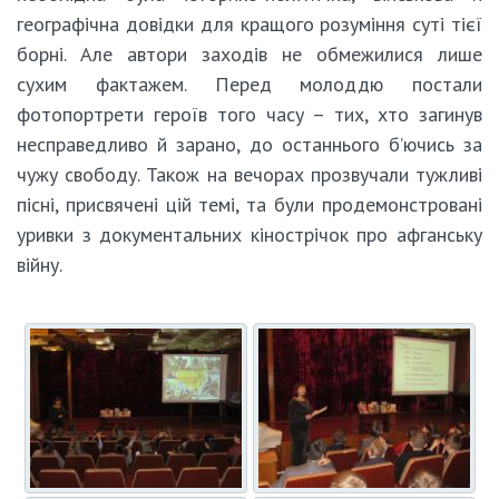
географічна довідки для кращого розуміння суті тієї
борні. Але автори заходів не обмежилися лише
сухим фактажем. Перед молоддю постали
фотопортрети героїв того часу – тих, хто загинув
несправедливо й зарано, до останнього б’ючись за
чужу свободу. Також на вечорах прозвучали тужливі
пісні, присвячені цій темі, та були продемонстровані
уривки з документальних кінострічок про афганську
війну.