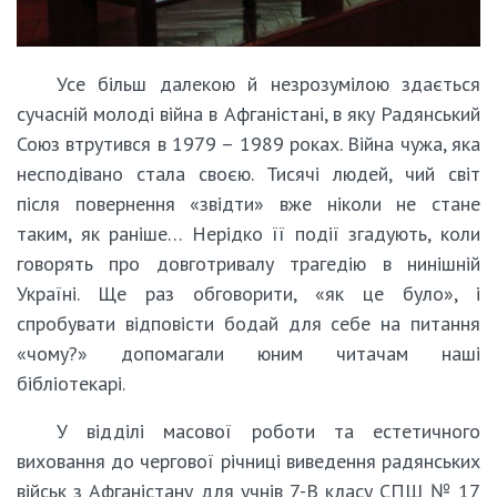
Усе більш далекою й незрозумілою здається
сучасній молоді війна в Афганістані, в яку Радянський
Союз втрутився в 1979 – 1989 роках. Війна чужа, яка
несподівано стала своєю. Тисячі людей, чий світ
після повернення «звідти» вже ніколи не стане
таким, як раніше… Нерідко її події згадують, коли
говорять про довготривалу трагедію в нинішній
Україні. Ще раз обговорити, «як це було», і
спробувати відповісти бодай для себе на питання
«чому?» допомагали юним читачам наші
бібліотекарі.
У відділі масової роботи та естетичного
виховання до чергової річниці виведення радянських
військ з Афганістану для учнів 7-В класу СПШ № 17