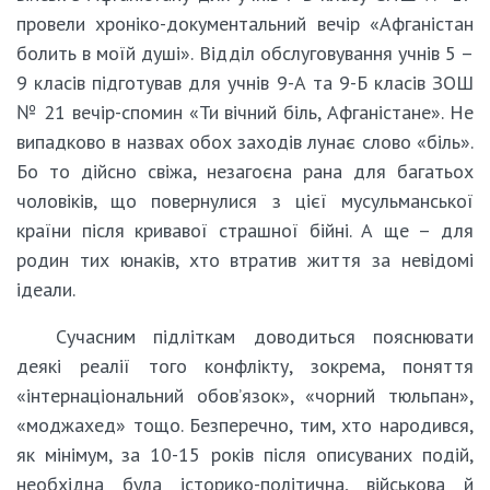
провели хроніко-документальний вечір «Афганістан
болить в моїй душі». Відділ обслуговування учнів 5 –
9 класів підготував для учнів 9-А та 9-Б класів ЗОШ
№ 21 вечір-спомин «Ти вічний біль, Афганістане». Не
випадково в назвах обох заходів лунає слово «біль».
Бо то дійсно свіжа, незагоєна рана для багатьох
чоловіків, що повернулися з цієї мусульманської
країни після кривавої страшної бійні. А ще – для
родин тих юнаків, хто втратив життя за невідомі
ідеали.
Сучасним підліткам доводиться пояснювати
деякі реалії того конфлікту, зокрема, поняття
«інтернаціональний обов’язок», «чорний тюльпан»,
«моджахед» тощо. Безперечно, тим, хто народився,
як мінімум, за 10-15 років після описуваних подій,
необхідна була історико-політична, військова й