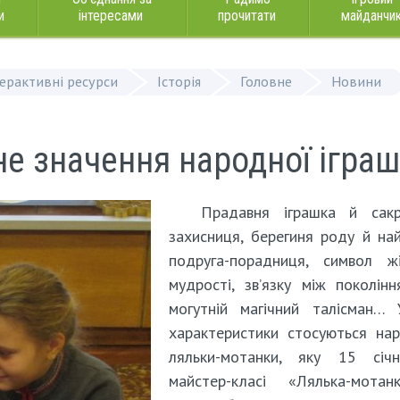
и
інтересами
прочитати
майданчи
терактивні ресурси
Історія
Головне
Новини
е значення народної ігра
Прадавня іграшка й сакр
захисниця, берегиня роду й на
подруга-порадниця, символ жі
мудрості, зв’язку між поколін
могутній магічний талісман… 
характеристики стосуються на
ляльки-мотанки, яку 15 січ
майстер-класі «Лялька-мота