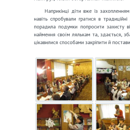
Наприкінці діти вже із захоплення
навіть спробували гратися в традиційні
порадила подумки попросити захисту ві
наймення своїм лялькам та, здається, зб
цікавилися способами закріпити й постави