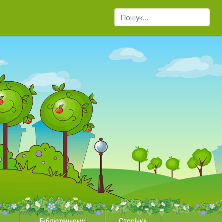
Пошук...
Бібліотечному
Сторінка