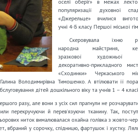
оселі оберіг» в межах лекто
популяризації духовної спа
«Джерельце» вчилися вигото
учні 4-Б класу Першої міської гім
Скеровувала їхню ро
народна майстриня, кер
зразкової художньої ст
декоративно-прикладного мист
«Сходинки» Черкаського міс
Галина Володимирівна Тимошенко. А втілювати її пор
слуговування дітей дошкільного віку та учнів 1 – 4 класі
першого разу, але вони з усіх сил прагнули не розчаруват
или перекручуючи й перев’язуючи тканину. Так, посту
ольорових ниток вималювалася охайна голівка з жовто-че
т, вбраний у сорочку, спідницю, фартушок і хустку. Лял