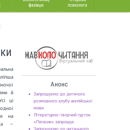
к
фахівцю
психолога
шки
альна
йліпша
Анонс
ночої
нями й
Запрошуємо до дитячого
Усі ці
розмовного клубу англійської
родної
мови
Літературно-творчий гурток
ня на
«Пегасик» запрошує
нка –
Запрошуємо до читацького