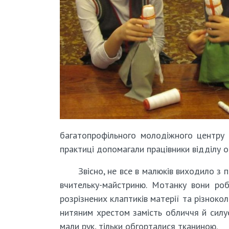
багатопрофільного молодіжного центру 
практиці допомагали працівники відділу об
Звісно, не все в малюків виходило з 
вчительку-майстриню. Мотанку вони роб
розрізнених клаптиків матерії та різнок
нитяним хрестом замість обличчя й силуе
мали рук, тільки обгорталися тканиною.