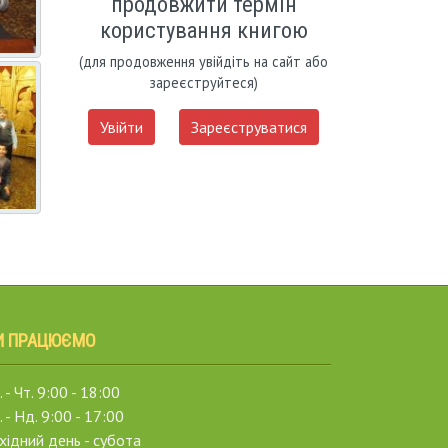
продовжити термін
користування книгою
(для продовження увійдіть на сайт або
зареєструйтеся)
Увійти
Зареєструватися
И ПРАЦЮЄМО
 - Чт. 9:00 - 18:00
. - Нд. 9:00 - 17:00
хідний день - субота