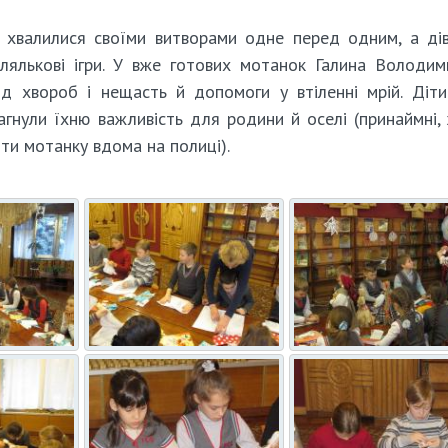
м хвалилися своїми витворами одне перед одним, а ді
 лялькові ігри. У вже готових мотанок Галина Володим
д хвороб і нещасть й допомоги у втіленні мрій. Діт
агнули їхню важливість для родини й оселі (принаймні,
ти мотанку вдома на полиці).