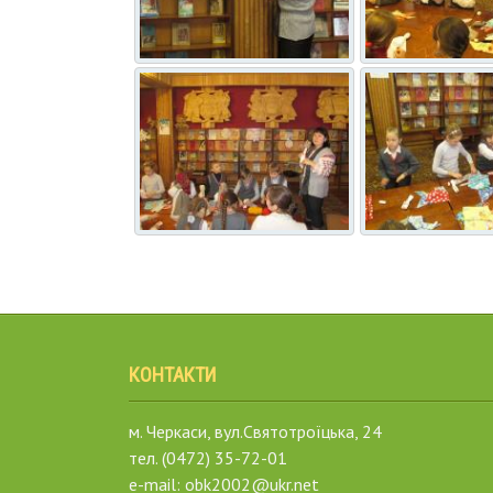
КОНТАКТИ
м. Черкаси, вул.Святотроїцька, 24
тел. (0472) 35-72-01
e-mail: obk2002@ukr.net