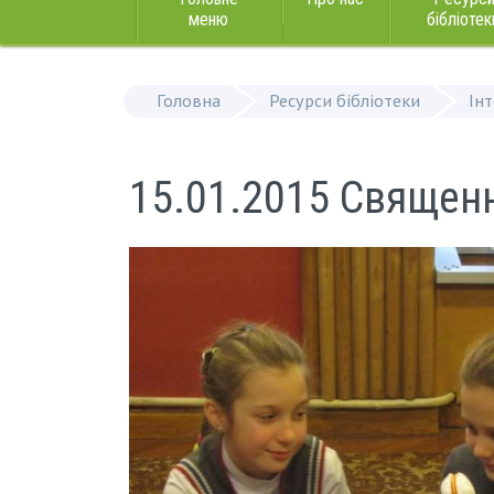
меню
бібліотек
Головна
Ресурси бібліотеки
Ін
15.01.2015 Священн