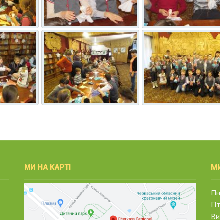
МИ НА КАРТІ
М
Пн.
Пт
Ви