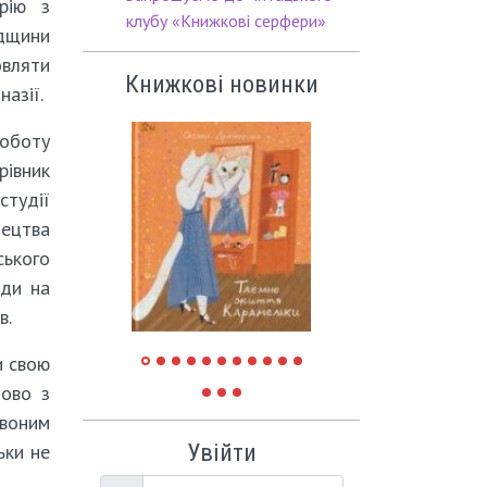
рію з
клубу «Книжкові серфери»
дщини
вляти
Книжкові новинки
назії.
боту
івник
удії
ецтва
ького
ади на
в.
и свою
пово з
рвоним
Увійти
ьки не