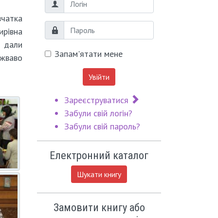
Логін
вчатка
Пароль
ирівна
и дали
Запам'ятати мене
 жваво
Увійти
Зареєструватися
Забули свій логін?
Забули свій пароль?
Електронний каталог
Шукати книгу
Замовити книгу або