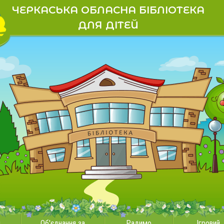
ЧЕРКАСЬКА ОБЛАСНА БІБЛІОТЕКА
ДЛЯ ДІТЕЙ
и
Об'єднання за
Радимо
Ігровий