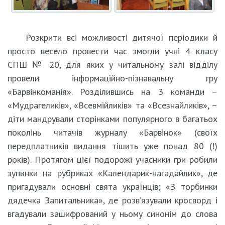
Розкрити всі можливості дитячої періодики й
просто весело провести час змогли учні 4 класу
СПШ № 20, для яких у читальному залі відділу
провели інформаційно-пізнавальну гру
«Барвінкоманія». Розділившись на 3 команди –
«Мудрагеликів», «Всевмійликів» та «Всезнайликів», –
діти мандрували сторінками популярного в багатьох
поколінь читачів журналу «Барвінок» (своїх
передплатників видання тішить уже понад 80 (!)
років). Протягом цієї подорожі учасники гри робили
зупинки на рубриках «Календарик-нагадайлик», де
пригадували основні свята українців; «З торбинки
дядечка Запитальника», де розв’язували кросворд і
вгадували зашифрований у ньому синонім до слова