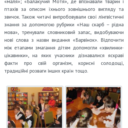
«маля»; «Балакучий Мотя», де впізнавали тварин і
птахів за описом їхнього зовнішнього вигляду та
звичок. Також читачі випробовували свої лінгвістичні
знання за допомогою рубрики «Наш скарб – рідна
мова», тренували словниковий запас, видобуваючи
нові слова з назви видання «Барвінок». Відпочити
між етапами змагання дітям допомогли «хвилинки-
цікавинки», на яких учасники дізнавалися яскраві
факти про свій організм, корисні солодощі,
традиційні розваги інших країн тощо.