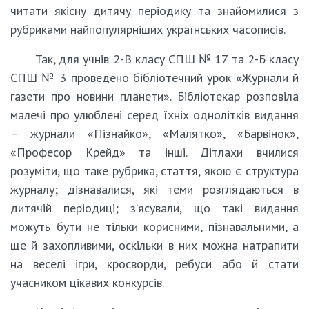
читати якісну дитячу періодику та знайомилися з
рубриками найпопулярніших українських часописів.
Так, для учнів 2-В класу СПШ № 17 та 2-Б класу
СПШ № 3 проведено бібліотечний урок «Журнали й
газети про новини планети». Бібліотекар розповіла
малечі про улюблені серед їхніх однолітків видання
– журнали «Пізнайко», «Малятко», «Барвінок»,
«Професор Крейд» та інші. Дітлахи вчилися
розуміти, що таке рубрика, стаття, якою є структура
журналу; дізнавалися, які теми розглядаються в
дитячій періодиці; з’ясували, що такі видання
можуть бути не тільки корисними, пізнавальними, а
ще й захопливими, оскільки в них можна натрапити
на веселі ігри, кросворди, ребуси або й стати
учасником цікавих конкурсів.