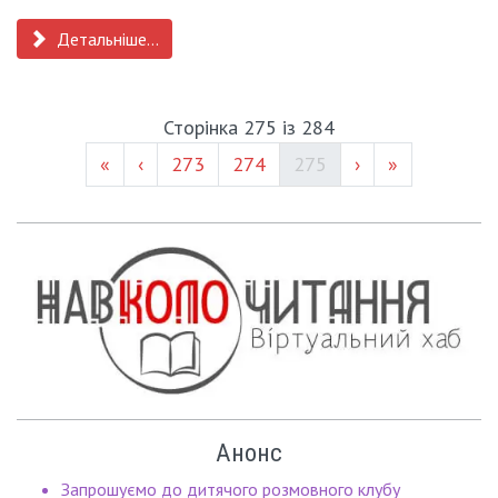
Детальніше...
Сторінка 275 із 284
Page #
Page #
(current)
«
‹
273
274
275
›
»
Анонс
Запрошуємо до дитячого розмовного клубу