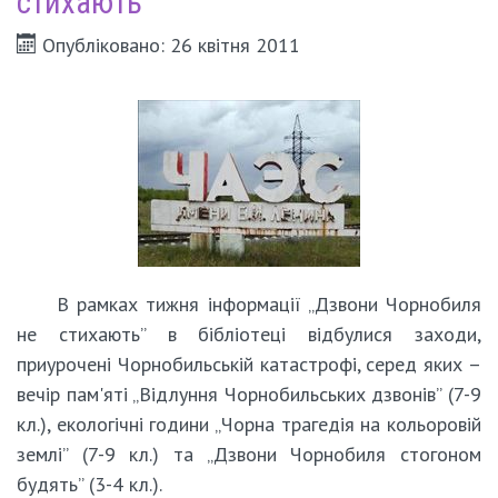
стихають”
Опубліковано: 26 квітня 2011
В рамках тижня інформації „Дзвони Чорнобиля
не стихають” в бібліотеці відбулися заходи,
приурочені Чорнобильській катастрофі, серед яких –
вечір пам'яті „Відлуння Чорнобильських дзвонів” (7-9
кл.), екологічні години „Чорна трагедія на кольоровій
землі” (7-9 кл.) та „Дзвони Чорнобиля стогоном
будять” (3-4 кл.).