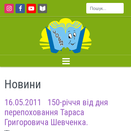
Пошук...
Новини
16.05.2011 150-річчя від дня
перепоховання Тараса
Григоровича Шевченка.