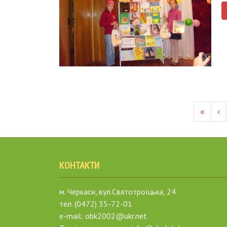
«
‹
КОНТАКТИ
м. Черкаси, вул.Святотроїцька, 24
тел. (0472) 35-72-01
e-mail: obk2002@ukr.net