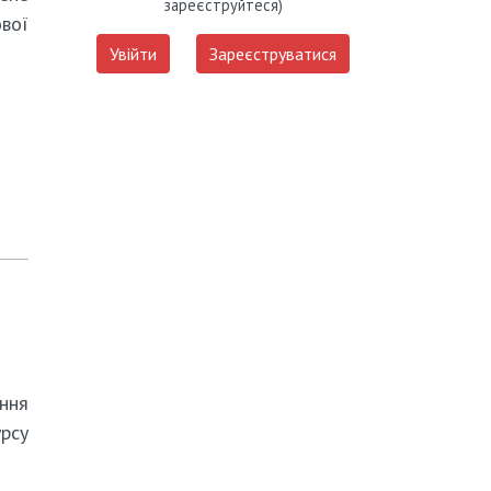
зареєструйтеся)
ової
Увійти
Зареєструватися
ння
рсу