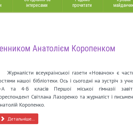
и
інтересами
прочитати
майданчи
ьменником Анатолієм Коропенком
Журналісти всеукраїнської газети «Новачок» є час
остями нашої бібліотеки. Ось і сьогодні на зустріч з уч
-А та 4-Б класів Першої міської гімназії завіт
ореспондент Світлана Лазоренко та журналіст і письме
натолій Коропенко.
Детальніше...