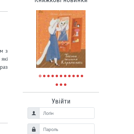
ом з
які
араз
Увійти
Логін
Пароль