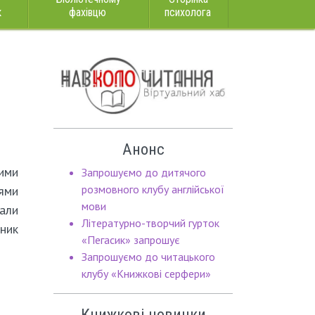
к
фахівцю
психолога
Анонс
тими
Запрошуємо до дитячого
розмовного клубу англійської
нями
мови
али
Літературно-творчий гурток
нник
«Пегасик» запрошує
Запрошуємо до читацького
клубу «Книжкові серфери»
Книжкові новинки