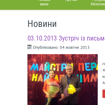
меню
бібліотек
Новини
03.10.2013 Зустріч із пис
Опубліковано: 04 жовтня 2013
г
4
к
А