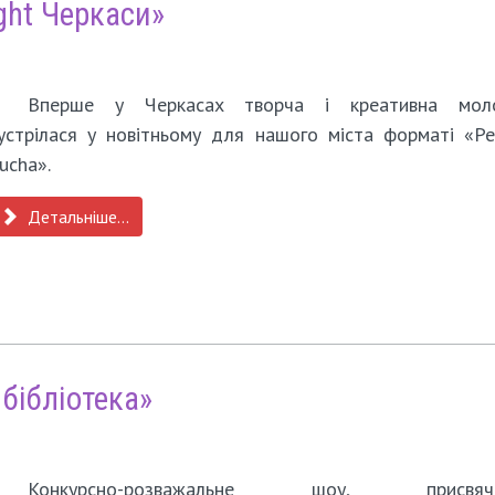
ght Черкаси»
Вперше у Черкасах творча і креативна мол
устрілася у новітньому для нашого міста форматі «Pe
ucha».
Детальніше...
 бібліотека»
Конкурсно-розважальне шоу, присвяч