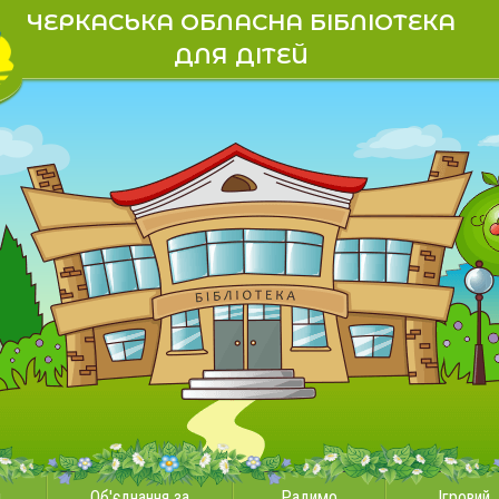
ЧЕРКАСЬКА ОБЛАСНА БІБЛІОТЕКА
ДЛЯ ДІТЕЙ
и
Об'єднання за
Радимо
Ігровий