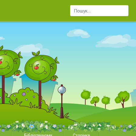
Пошук...
Бібліотечному
Сторінка