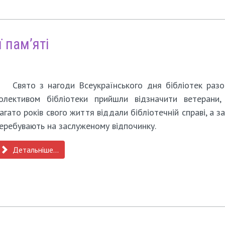
 пам’яті
Свято з нагоди Всеукраїнського дня бібліотек раз
олективом бібліотеки прийшли відзначити ветерани, 
агато років свого життя віддали бібліотечній справі, а з
еребувають на заслуженому відпочинку.
Детальніше...