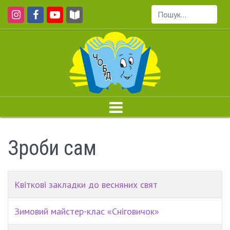
Пошук...
Зроби сам
Квіткові закладки до весняних свят
Зимовий майстер-клас «Сніговичок»