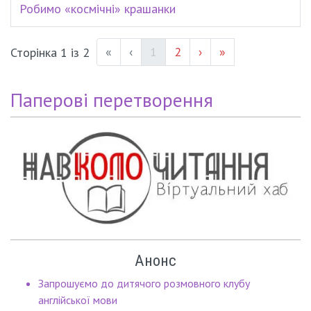
Робимо «космічні» крашанки
(current)
Page #
«
‹
1
2
›
»
Сторінка 1 із 2
Паперові перетворення
Анонс
Запрошуємо до дитячого розмовного клубу
англійської мови