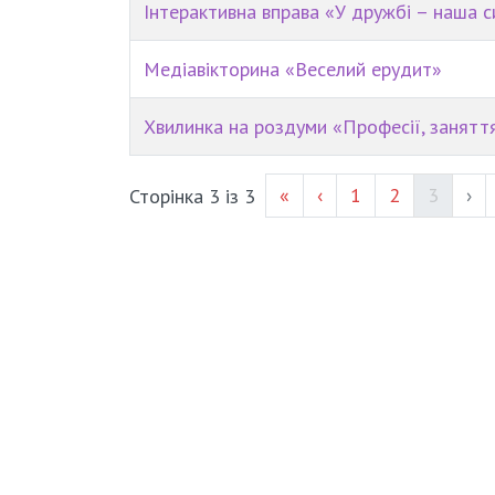
Інтерактивна вправа «У дружбі – наша с
Медіавікторина «Веселий ерудит»
Хвилинка на роздуми «Професії, занятт
Page #
Page #
(current
«
‹
1
2
3
›
Сторінка 3 із 3