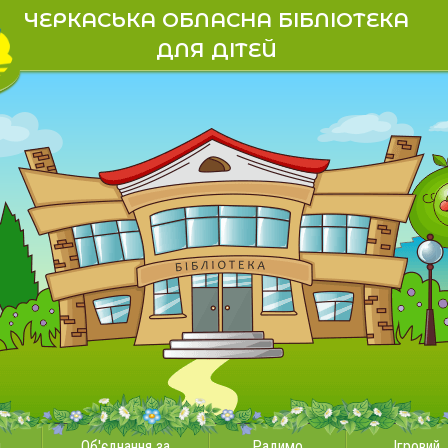
ЧЕРКАСЬКА ОБЛАСНА БІБЛІОТЕКА
ДЛЯ ДІТЕЙ
и
Об'єднання за
Радимо
Ігровий