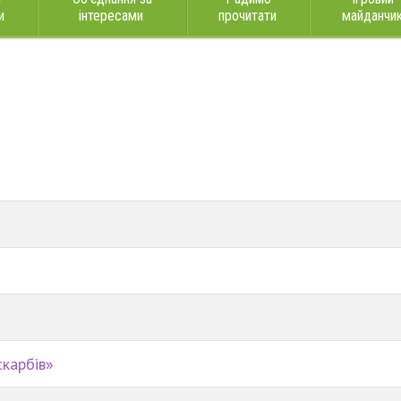
и
інтересами
прочитати
майданчи
скарбів»