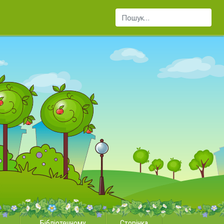
Пошук...
Бібліотечному
Сторінка