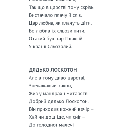
Так що в царстві тому скрізь
Вистачало плачу й сліз.
Цар любив, як плачуть діти,
Бо любив їх сльози пити.
Отакий був цар Плаксій
У країні Сльозолий.
ДЯДЬКО ЛОСКОТОН
Але в тому диво-царстві,
Зневажаючи закон,
Жив у мандрах і митарстві
Добрий дядько Лоскотон.
Він приходив кожний вечір –
Хай чи дощ іде, чи сніг –
До голодної малечі