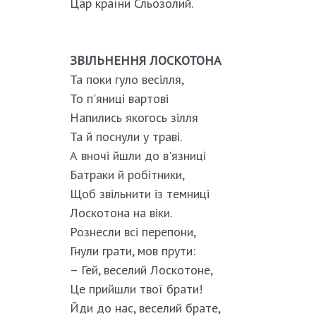
Цар країни Сльозолий.
ЗВІЛЬНЕННЯ ЛОСКОТОНА
Та поки гуло весілля,
То п'яниці вартові
Напились якогось зілля
Та й поснули у траві.
А вночі йшли до в'язниці
Батраки й робітники,
Щоб звільнити із темниці
Лоскотона на віки.
Рознесли всі перепони,
Гнули грати, мов прути:
– Гей, веселий Лоскотоне,
Це прийшли твої брати!
Йди до нас, веселий брате,