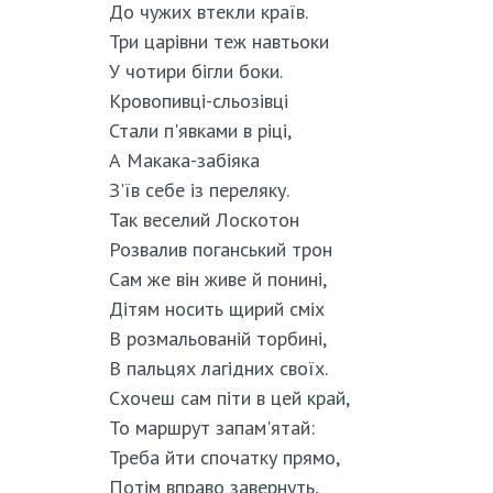
До чужих втекли країв.
Три царівни теж навтьоки
У чотири бігли боки.
Кровопивці-сльозівці
Стали п'явками в ріці,
А Макака-забіяка
З'їв себе із переляку.
Так веселий Лоскотон
Розвалив поганський трон
Сам же він живе й понині,
Дітям носить щирий сміх
В розмальованій торбині,
В пальцях лагідних своїх.
Схочеш сам піти в цей край,
То маршрут запам'ятай:
Треба йти спочатку прямо,
Потім вправо завернуть,