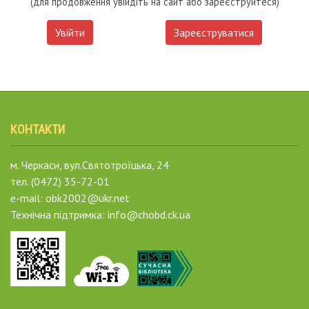
(для продовження увійдіть на сайт або зареєструйтеся)
Увійти
Зареєструватися
КОНТАКТИ
м. Черкаси, вул.Святотроїцька, 24
тел. (0472) 35-72-01
e-mail: obk2002@ukr.net
Технічна підтримка: info@chobd.ck.ua