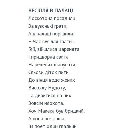
ВЕСІЛЛЯ В ПАЛАЦІ
Лоскотона посадили
За вузенькі грати,
А в палаці порішили:
– Час весілля грати...
Гей, зійшлися царенята
І придворна свита
Наречених шанувати,
Сльози діток пити.
До вінця веде жених
Висохлу Нудоту,
Та дивитися на них
Зовсім неохота.
Хоч Макака був бридкий,
А вона ще гірша,
їм поет один гладкий