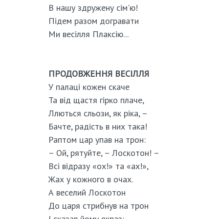
В нашу здружену сім'ю!
Підем разом догравати
Ми весілля Плаксію...
ПРОДОВЖЕННЯ ВЕСІЛЛЯ
У палаці кожен скаче
Та від щастя гірко плаче,
Ллються сльози, як ріка, –
Бачте, радість в них така!
Раптом цар упав на трон:
– Ой, рятуйте, – Лоскотон! –
Всі відразу «ох!» та «ах!»,
Жах у кожного в очах.
А веселий Лоскотон
До царя стрибнув на трон
І сказав йому якраз: