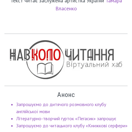
Текст читає заслужена артистка України
Тамара
Власенко
Анонс
Запрошуємо до дитячого розмовного клубу
англійської мови
Літературно-творчий гурток «Пегасик» запрошує
Запрошуємо до читацького клубу «Книжкові серфери»