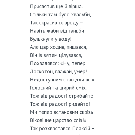
Присвятив ще й вірша.
Стільки там було хвальби,
Так скрасив їх вроду –
Навіть жаби від ганьби
Булькнули у воду!
Але цар ходив, пишався,
Він із зятем цілувався,
Похвалявся: «Ну, тепер
Лоскотон, вважай, умер!
Недоступним став для всіх
Голосний та щирий сміх.
Тож від радості стрибайте!
Тож від радості ридайте!
Ми тепер встановим скрізь
Віковічне царство сліз!»
Так розхвастався Плаксій –