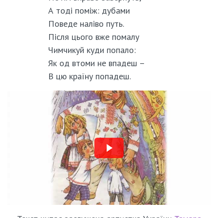
А тоді поміж: дубами
Поведе наліво путь.
Після цього вже помалу
Чимчикуй куди попало:
Як од втоми не впадеш –
В цю країну попадеш.