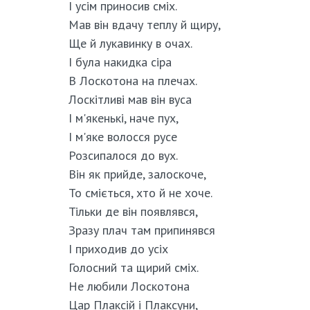
І усім приносив сміх.
Мав він вдачу теплу й щиру,
Ще й лукавинку в очах.
І була накидка сіра
В Лоскотона на плечах.
Лоскітливі мав він вуса
І м'якенькі, наче пух,
І м'яке волосся русе
Розсипалося до вух.
Він як прийде, залоскоче,
То сміється, хто й не хоче.
Тільки де він появлявся,
Зразу плач там припинявся
І приходив до усіх
Голосний та щирий сміх.
Не любили Лоскотона
Цар Плаксій і Плаксуни,