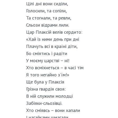
Цілі дні вони сиділи,
Голосили, та сопіли,
Та стогнали, та ревли,
Сльози відрами лили.
Цар Плаксій велів сердито:
«Хай із ними день при дні
Плачуть всі в країні діти,
Бо сміятись і радіти
У моєму царстві – ні!
Хто всміхнеться – в часі тім
Я того негайно з'їм!»
Ще була у Плаксія
Грізна гвардія своя:
В ній служили молодці
Забіяки-сльозівці.
Хто сміявсь – вони хапали
І нагайками шмагали,