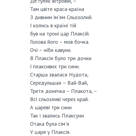
Де гуляє вітровій, –
Там цвіте краса-країна
З дивним ім'ям Сльозолий.
І колись в країні тій
Був на троні цар Плаксій.
Голова його – мов бочка.
Очі – ніби кавуни.
В Плаксія було три дочки
І плаксивих три сини.
Старша звалася Нудота,
Середульшая – Вай-Вай,
Третя донечка – Плакота, –
Всі сльозливі через край.
А цареві три сини
Так і звались Плаксуни.
Отака була сім'я
У царя у Плаксія.