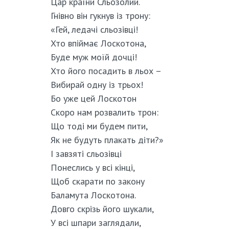
Цар країни Сльозолий.
Гнівно він гукнув із трону:
«Гей, ледачі сльозівці!
Хто впіймає Лоскотона,
Буде муж моїй дочці!
Хто його посадить в льох –
Вибирай одну із трьох!
Бо уже цей Лоскотон
Скоро нам розвалить трон:
Що тоді ми будем пити,
Як не будуть плакать діти?»
І завзяті сльозівці
Понеслись у всі кінці,
Щоб скарати по закону
Баламута Лоскотона.
Довго скрізь його шукали,
У всі шпари заглядали,