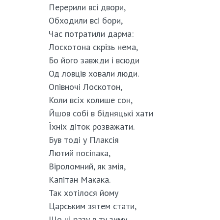
Перерили всі двори,
Обходили всі бори,
Час потратили дарма:
Лоскотона скрізь нема,
Бо його завжди і всюди
Од ловців ховали люди.
Опівночі Лоскотон,
Коли всіх колише сон,
Йшов собі в бідняцькі хати
Їхніх діток розважати.
Був тоді у Плаксія
Лютий посіпака,
Віроломний, як змія,
Капітан Макака.
Так хотілося йому
Царським зятем стати,
Що ні разу в ту зиму