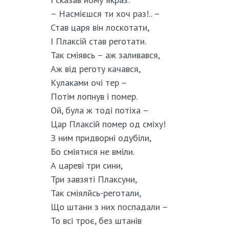
– Насмієшся ти хоч раз!.. –
Став царя він лоскотати,
І Плаксій став реготати.
Так сміявсь – аж заливався,
Аж від реготу качався,
Кулаками очі тер –
Потім лопнув і помер.
Ой, була ж тоді потіха –
Цар Плаксій помер од сміху!
З ним придворні одубіли,
Бо сміятися не вміли.
А цареві три сини,
Три завзяті Плаксуни,
Так сміялйсь-реготали,
Що штани з них поспадали –
То всі троє, без штанів