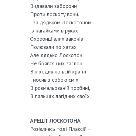
Видавали заборони
Проти лоскоту вони.
І за дядьком Лоскотоном
Із нагайками в руках
Охоронці злих законів
Полювали по хатах.
Але дядько Лоскотон
Не боявся цих заслон:
Він ходив по всій країні
І носив з собою сміх
В розмальованій торбині,
В пальцях лагідних своїх.
АРЕШТ ЛОСКОТОНА
Розізливсь тоді Плаксій –