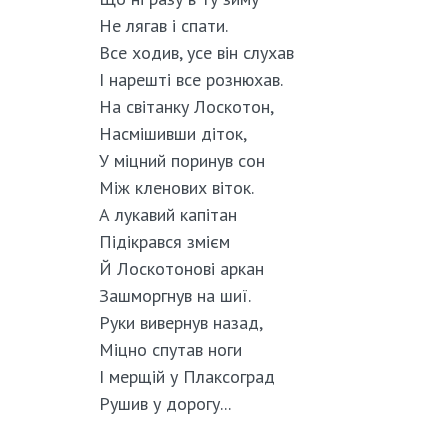
Не лягав і спати.
Все ходив, усе він слухав
І нарешті все рознюхав.
На світанку Лоскотон,
Насмішивши діток,
У міцний поринув сон
Між кленових віток.
А лукавий капітан
Підікрався змієм
Й Лоскотонові аркан
Зашморгнув на шиї.
Руки вивернув назад,
Міцно спутав ноги
І мерщій у Плаксоград
Рушив у дорогу...