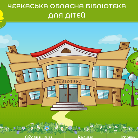
ЧЕРКАСЬКА ОБЛАСНА БІБЛІОТЕКА
ДЛЯ ДІТЕЙ
и
Об'єднання за
Радимо
Ігровий