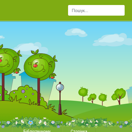
Пошук...
Бібліотечному
Сторінка