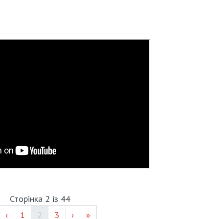
Сторінка 2 із 44
Page #
(current)
Page #
‹
1
2
3
›
»