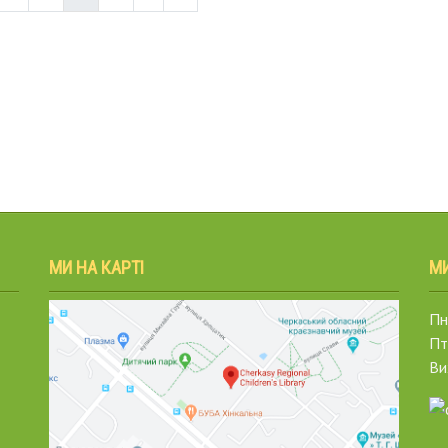
МИ НА КАРТІ
М
Пн.
Пт
Ви