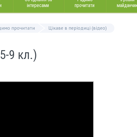
и
інтересами
прочитати
майданчи
димо прочитати
Цікаве в періодиці (відео)
5-9 кл.)