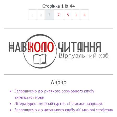
Сторінка 1 із 44
(current)
Page #
Page #
«
‹
1
2
3
›
»
Анонс
Запрошуємо до дитячого розмовного клубу
англійської мови
Літературно-творчий гурток «Пегасик» запрошує
Запрошуємо до читацького клубу «Книжкові серфери»