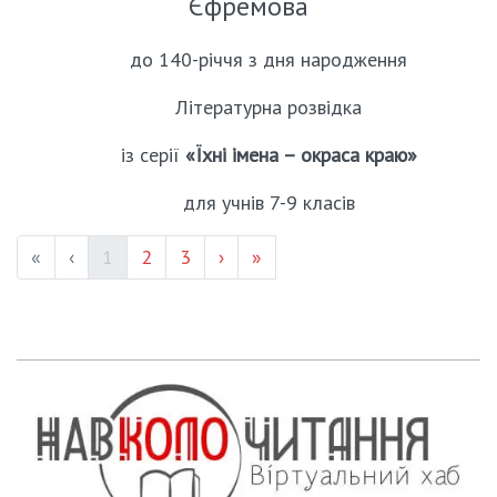
Єфремова
до 140-річчя з дня народження
Літературна розвідка
із серії
«Їхні імена – окраса краю»
для учнів 7-9 класів
(current)
Page #
Page #
«
‹
1
2
3
›
»