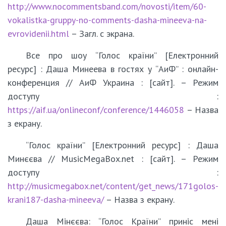
http://www.nocommentsband.com/novosti/item/60-
vokalistka-gruppy-no-comments-dasha-mineeva-na-
evrovidenii.html
– Загл. с экрана.
Все про шоу “Голос країни” [Електронний
ресурс] : Даша Минеева в гостях у “АиФ” : онлайн-
конференция // АиФ Украина : [сайт]. – Режим
доступу :
https://aif.ua/onlineconf/conference/1446058
– Назва
з екрану.
“Голос країни” [Електронний ресурс] : Даша
Минєєва // MusicМegaВox.net : [сайт]. – Режим
доступу :
http://musicmegabox.net/content/get_news/171golos-
krani187-dasha-mineeva/
– Назва з екрану.
Даша Мінєєва: “Голос Країни” приніс мені