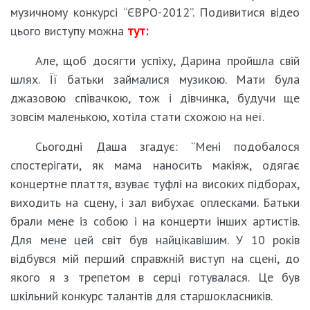
музичному конкурсі “ЄВРО-2012”. Подивитися відео
цього виступу можна
тут:
Але, щоб досягти успіху, Дарина пройшла свій
шлях. Її батьки займалися музикою. Мати була
джазовою співачкою, тож і дівчинка, будучи ще
зовсім маленькою, хотіла стати схожою на неї.
Сьогодні Даша згадує: “Мені подобалося
спостерігати, як мама наносить макіяж, одягає
концертне плаття, взуває туфлі на високих підборах,
виходить на сцену, і зал вибухає оплесками. Батьки
брали мене із собою і на концерти інших артистів.
Для мене цей світ був найцікавішим. У 10 років
відбувся мій перший справжній виступ на сцені, до
якого я з трепетом в серці готувалася. Це був
шкільний конкурс талантів для старшокласників.