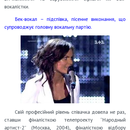
вокалістки.
Бек-вокал – підспівка, пісенне виконання, що
супроводжує головну вокальну партію.
Свій професійний рівень співачка довела не раз,
ставши фіналісткою телепроекту “Народный
артист-2” (Москва, 2004), фіналісткою відбору