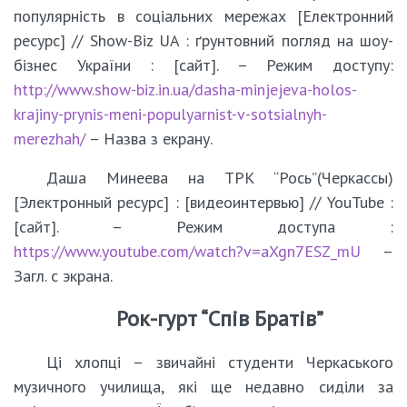
популярність в соціальних мережах [Електронний
ресурс] // Show-Biz UA : ґрунтовний погляд на шоу-
бізнес України : [сайт]. – Режим доступу:
http://www.show-biz.in.ua/dasha-minjejeva-holos-
krajiny-prynis-meni-populyarnist-v-sotsialnyh-
merezhah/
– Назва з екрану.
Даша Минеева на ТРК “Рось”(Черкассы)
[Электронный ресурс] : [видеоинтервью] // YouTube :
[сайт]. – Режим доступа :
https://www.youtube.com/watch?v=aXgn7ESZ_mU
–
Загл. с экрана.
Рок-гурт “Спів Братів”
Ці хлопці – звичайні студенти Черкаського
музичного училища, які ще недавно сиділи за