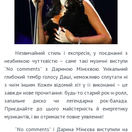
Незвичайний стиль і експресія, у поєднанні з
неабиякою чуттєвістю – саме такі музичні виступи
“No comments” з Дариною Мінєєвою. Унікальний
глибокий тембр голосу Даші, неможливо сплутати ні
з чиїм іншим. Кожен відомий хіт у її виконанні – це
завжди нове прочитання: будь-то старий рок-н-ролл,
запальне диско чи легендарна рок-балада.
Приєднайте до цього майстерність й енергетику
музикантів, і ви отримаєте повне уявлення!
“No comments” і Дарина Мінєєва виступили на