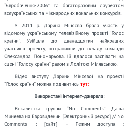
“Євробачення-2006” та багаторазовим лауреатом
всеукраїнських та міжнародних вокальних конкурсів.
У 2011 р. Дарина Мінєєва брала участь у
відомому українському телевізійному проекті “Голос
країни”. Увійшла до дванадцятки найкращих
учасників проекту, потрапивши до складу команди
Олександра Пономарьова. Їй вдалося заспівати на
сцені “Голосу країни” разом з Лолітою Мілявською.
Відео виступу Дарини Мінєєвої на проекті
“Голос країни” можна подивитись
тут:
Використані інтернет-джерела:
Вокалистка группы “No Comments” Даша
Минеева на Евровидении [Электронный ресурс] // No
Comments! : [сайт]. – Режим доступа :