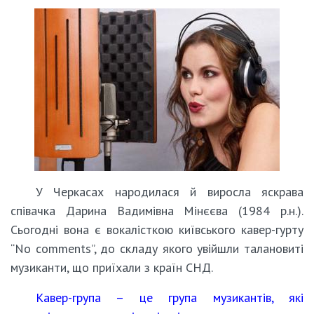
У Черкасах народилася й виросла яскрава
співачка Дарина Вадимівна Мінєєва (1984 р.н.).
Сьогодні вона є вокалісткою київського кавер-гурту
“No comments”, до складу якого увійшли талановиті
музиканти, що приїхали з країн СНД.
Кавер-група – це група музикантів, які