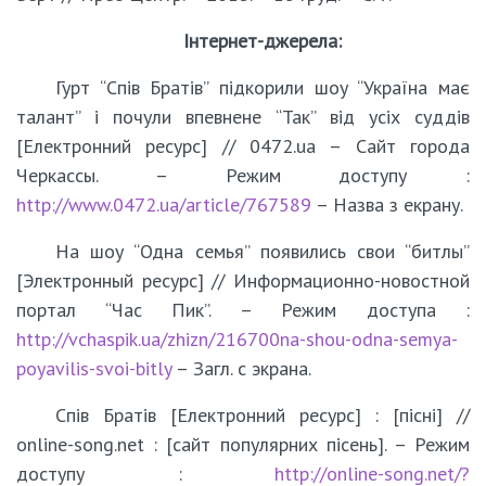
Інтернет-джерела:
Гурт “Спів Братів” підкорили шоу “Україна має
талант” і почули впевнене “Так” від усіх суддів
[Електронний ресурс] // 0472.ua – Сайт города
Черкассы. – Режим доступу :
http://www.0472.ua/article/767589
– Назва з екрану.
На шоу “Одна семья” появились свои “битлы”
[Электронный ресурс] // Информационно-новостной
портал “Час Пик”. – Режим доступа :
http://vchaspik.ua/zhizn/216700na-shou-odna-semya-
poyavilis-svoi-bitly
– Загл. с экрана.
Спів Братів [Електронний ресурс] : [пісні] //
online-song.net : [сайт популярних пісень]. – Режим
доступу :
http://online-song.net/?