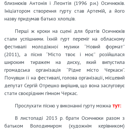
близнюків Антонія і Леонтія (1996 р.н.) Осичнюків.
Ініціатором створення гурту став Артемій, а його
назву придумав батько хлопців.
Перші ж кроки на сцені для братів Осичнюків
стали успішними. Їхній гурт переміг на обласному
фестивалі молодіжної музики “Новий формат”
(2011), а пісня “Місто твоє і моє” розійшлася
широким тиражем на диску, який випустила
громадська організація “Рідне місто Черкаси”.
Почувши її на фестивалі, голова організації, місцевий
депутат Сергій Отрешко вирішив, що вона заслуговує
стати своєрідним гімном Черкас.
Прослухати пісню у виконанні гурту можна
тут:
В листопаді 2013 р. брати Осичнюки разом з
батьком Володимиром (художнім керівником)