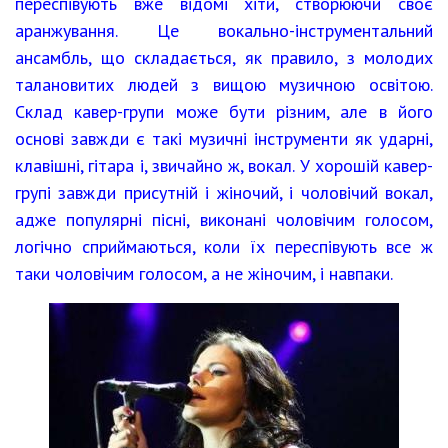
переспівують вже відомі хіти, створюючи своє
аранжування. Це вокально-інструментальний
ансамбль, що складається, як правило, з молодих
талановитих людей з вищою музичною освітою.
Склад кавер-групи може бути різним, але в його
основі завжди є такі музичні інструменти як ударні,
клавішні, гітара і, звичайно ж, вокал. У хорошій кавер-
групі завжди присутній і жіночий, і чоловічий вокал,
адже популярні пісні, виконані чоловічим голосом,
логічно сприймаються, коли їх переспівують все ж
таки чоловічим голосом, а не жіночим, і навпаки.