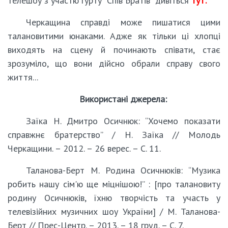
телешоу з участю гурту “Спів Братів” дивіться
тут:
Черкащина справді може пишатися цими
талановитими юнаками. Адже як тільки ці хлопці
виходять на сцену й починають співати, стає
зрозуміло, що вони дійсно обрали справу свого
життя...
Використані джерела:
Заїка Н. Дмитро Осичнюк: “Хочемо показати
справжнє братерство” / Н. Заїка // Молодь
Черкащини. – 2012. – 26 верес. – С. 11.
Таланова-Берт М. Родина Осичнюків: “Музика
робить нашу сім'ю ще міцнішою!” : [про талановиту
родину Осичнюків, їхню творчість та участь у
телевізійних музичних шоу України] / М. Таланова-
Берт // Прес-Центр. – 2013. – 18 груд. – С. 7.