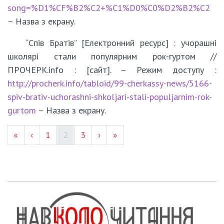
song=%D1%CF%B2%C2+%C1%D0%C0%D2%B2%C2
– Назва з екрану.
“Спів Братів” [Електронний ресурс] : учорашні
школярі стали популярним рок-гуртом //
ПРОЧЕРК.info : [сайт]. – Режим доступу :
http://procherk.info/tabloid/99-cherkassy-news/5166-
spiv-brativ-uchorashni-shkoljari-stali-populjarnim-rok-
gurtom
– Назва з екрану.
Page #
(current)
Page #
«
‹
1
2
3
›
»