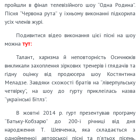
пройшли в фінал телевізійного шоу “Одна Родина”.
Пісня “Червона рута” у їхньому виконанні підкорила
усіх членів журі.
Подивитися відео виконання цієї пісні на шоу
можна
тут:
Талант, харизма й неповторність Осичнюків
викликали захоплення зіркових тренерів і глядачів та
гідну оцінку від продюсера шоу Костянтина
Меладзе. Завдяки схожості братів на “ліверпульську
четвірку”, на шоу до гурту приклеїлась назва
“українські Бітлз”.
В жовтні 2014 р. гурт презентував програму
“Батьку-Кобзарю” до 200-ї річниці від дня
народження Т. Шевченка, яка складається з
однойменної авторської пісні та п'ятьох пісень,