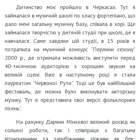
Дитинство моє пройшло в Черкасах. Тут я
займалася в музичній школі по класу фортепіано, що
дало мені загальну музичну базу, співала в хорі. Ще
займалася творчістю у дитячій студії при школі, де я
навчалася. Саме завдяки цій студії, в 15 років я
потрапила на музичний конкурс “Перлини сезону”
2000 р., де отримала можливість виступити перед
40-тисячною аудиторією з хорошим звуком на
великій сцені. Вже в наступному році я стала
лауреатом “Червоної Рути”. Тоді це був найбільший
фестиваль, де можна було виконувати авторську
музику. Тут я представила свої версії фольклорних
пісень”.
На рахунку Дарини Мінєєвої великий досвід як
сольної роботи, так і співпраця з багатьма
вітчизняними та зарубіжними зірками як бек-