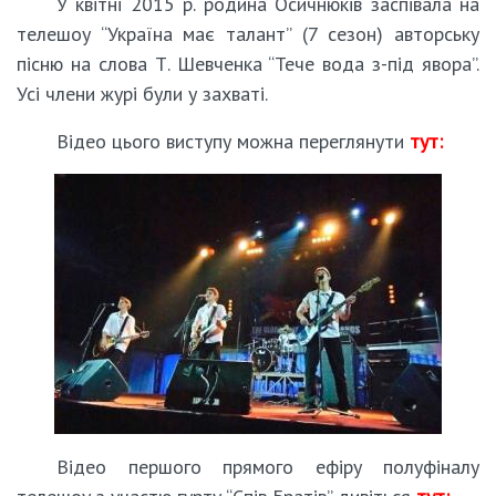
У квітні 2015 р. родина Осичнюків заспівала на
телешоу “Україна має талант” (7 сезон) авторську
пісню на слова Т. Шевченка “Тече вода з-під явора”.
Усі члени журі були у захваті.
Відео цього виступу можна переглянути
тут:
Відео першого прямого ефіру полуфіналу