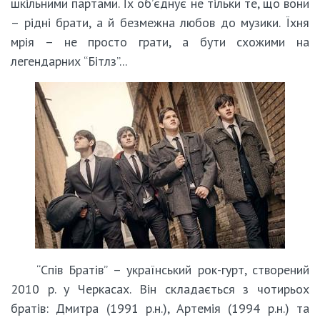
шкільними партами. Їх об’єднує не тільки те, що вони
– рідні брати, а й безмежна любов до музики. Їхня
мрія – не просто грати, а бути схожими на
легендарних “Бітлз”...
“Спів Братів” – український рок-гурт, створений
2010 р. у Черкасах. Він складається з чотирьох
братів: Дмитра (1991 р.н.), Артемія (1994 р.н.) та