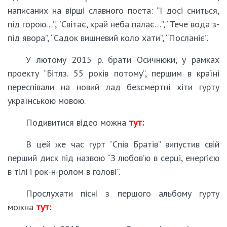
написаних на вірші славного поета: “І досі сниться,
під горою…”, “Світає, край неба палає…”, “Тече вода з-
під явора”, “Садок вишневий коло хати”, “Посланіє”.
У лютому 2015 р. брати Осичнюки, у рамках
проекту “Бітлз. 55 років потому”, першим в країні
переспівали на новий лад безсмертні хіти гурту
українською мовою.
Подивитися відео можна
тут:
В цей же час гурт “Спів Братів” випустив свій
перший диск під назвою “З любов’ю в серці, енергією
в тілі і рок-н-ролом в голові”.
Прослухати пісні з першого альбому гурту
можна
тут: