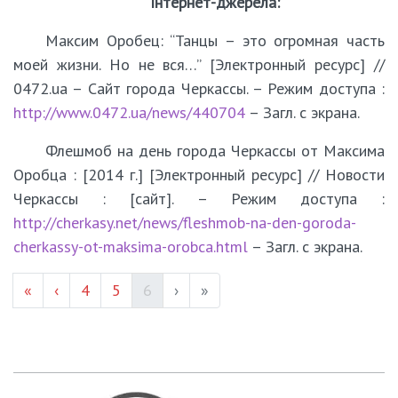
Інтернет-джерела:
Максим Оробец: “Танцы – это огромная часть
моей жизни. Но не вся…” [Электронный ресурс] //
0472.ua – Сайт города Черкассы. – Режим доступа :
http://www.0472.ua/news/440704
– Загл. с экрана.
Флешмоб на день города Черкассы от Максима
Оробца : [2014 г.] [Электронный ресурс] // Новости
Черкассы : [сайт]. – Режим доступа :
http://cherkasy.net/news/fleshmob-na-den-goroda-
cherkassy-ot-maksima-orobca.html
– Загл. с экрана.
Page #
Page #
(current)
«
‹
4
5
6
›
»