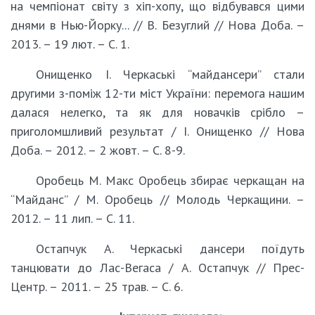
на чемпіонат світу з хіп-хопу, що відбувався цими
днями в Нью-Йорку... // В. Безуглий // Нова Доба. –
2013. – 19 лют. – С. 1.
Онищенко І. Черкаські “майдансери” стали
другими з-поміж 12-ти міст України: перемога нашим
далася нелегко, та як для новачків срібло –
приголомшливий результат / І. Онищенко // Нова
Доба. – 2012. – 2 жовт. – С. 8-9.
Оробець М. Макс Оробець збирає черкащан на
“Майданс” / М. Оробець // Молодь Черкащини. –
2012. – 11 лип. – С. 11.
Остапчук А. Черкаські дансери поїдуть
танцювати до Лас-Вегаса / А. Остапчук // Прес-
Центр. – 2011. – 25 трав. – С. 6.