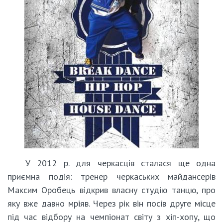
У 2012 р. для черкасців сталася ще одна
приємна подія: тренер черкаських майдансерів
Максим Оробець відкрив власну студію танцю, про
яку вже давно мріяв. Через рік він посів друге місце
під час відбору на чемпіонат світу з хіп-хопу, що