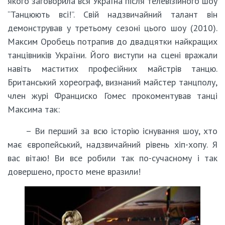
якого заговорила вся Україна після телевізійного шоу
“Танцюють всі!”. Свій надзвичайний талант він
демонстрував у третьому сезоні цього шоу (2010).
Максим Оробець потрапив до двадцятки найкращих
танцівників України. Його виступи на сцені вражали
навіть маститих професійних майстрів танцю.
Британський хореограф, визнаний майстер танцполу,
член журі Франциско Гомес прокоментував танці
Максима так:
– Ви перший за всю історію існування шоу, хто
має європейський, надзвичайний рівень хіп-хопу. Я
вас вітаю! Ви все робили так по-сучасному і так
довершено, просто мене вразили!