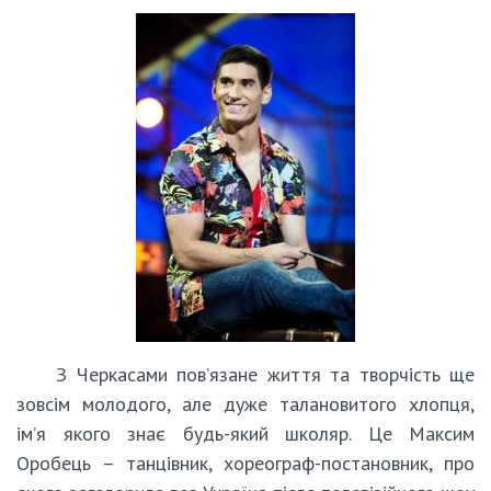
З Черкасами пов’язане життя та творчість ще
зовсім молодого, але дуже талановитого хлопця,
ім’я якого знає будь-який школяр. Це Максим
Оробець – танцівник, хореограф-постановник, про