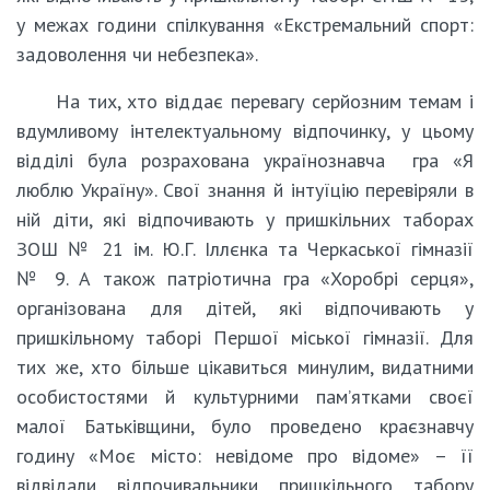
у межах години спілкування «Екстремальний спорт:
задоволення чи небезпека».
На тих, хто віддає перевагу серйозним темам і
вдумливому інтелектуальному відпочинку, у цьому
відділі була розрахована українознавча гра «Я
люблю Україну». Свої знання й інтуїцію перевіряли в
ній діти, які відпочивають у пришкільних таборах
ЗОШ № 21 ім. Ю.Г. Іллєнка та Черкаської гімназії
№ 9. А також патріотична гра «Хоробрі серця»,
організована для дітей, які відпочивають у
пришкільному таборі Першої міської гімназії. Для
тих же, хто більше цікавиться минулим, видатними
особистостями й культурними пам’ятками своєї
малої Батьківщини, було проведено краєзнавчу
годину «Моє місто: невідоме про відоме» – її
відвідали відпочивальники пришкільного табору