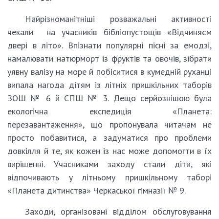
Найрізноманітніші розважальні активності
чекали на учасників бібліопустощів «Відчиняєм
двері в літо». Впізнати популярні пісні за емодзі,
намалювати натюрморт із фруктів та овочів, зібрати
уявну валізу на море й побіситися в кумедній руханці
випала нагода дітям із літніх пришкільних таборів
ЗОШ № 6 й СПШ № 3. Дещо серйознішою була
екологічна експедиція «Планета:
перезавантаження», що пропонувала читачам не
просто побавитися, а задуматися про проблеми
довкілля й те, як кожен із нас може допомогти в їх
вирішенні. Учасниками заходу стали діти, які
відпочивають у літньому пришкільному таборі
«Планета дитинства» Черкаської гімназії № 9.
Заходи, організовані відділом обслуговування