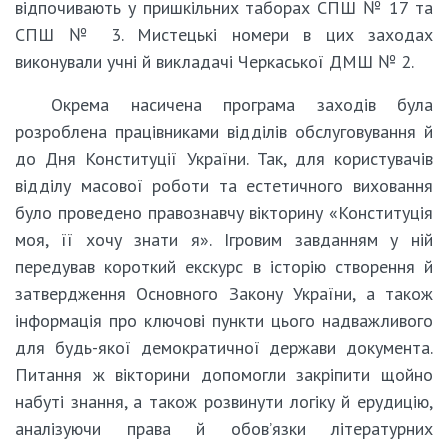
відпочивають у пришкільних таборах СПШ № 17 та
СПШ № 3. Мистецькі номери в цих заходах
виконували учні й викладачі Черкаської ДМШ № 2.
Окрема насичена програма заходів була
розроблена працівниками відділів обслуговування й
до Дня Конституції України. Так, для користувачів
відділу масової роботи та естетичного виховання
було проведено правознавчу вікторину «Конституція
моя, її хочу знати я». Ігровим завданням у ній
передував короткий екскурс в історію створення й
затвердження Основного Закону України, а також
інформація про ключові пункти цього надважливого
для будь-якої демократичної держави документа.
Питання ж вікторини допомогли закріпити щойно
набуті знання, а також розвинути логіку й ерудицію,
аналізуючи права й обов’язки літературних