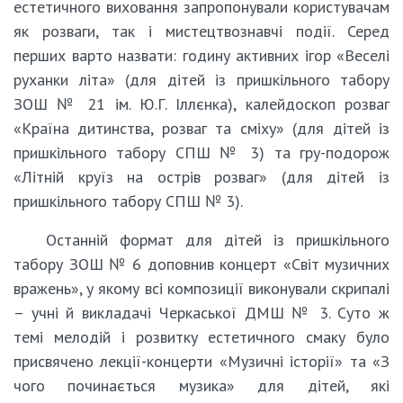
естетичного виховання запропонували користувачам
як розваги, так і мистецтвознавчі події. Серед
перших варто назвати: годину активних ігор «Веселі
руханки літа» (для дітей із пришкільного табору
ЗОШ № 21 ім. Ю.Г. Іллєнка), калейдоскоп розваг
«Країна дитинства, розваг та сміху» (для дітей із
пришкільного табору СПШ № 3) та гру-подорож
«Літній круїз на острів розваг» (для дітей із
пришкільного табору СПШ № 3).
Останній формат для дітей із пришкільного
табору ЗОШ № 6 доповнив концерт «Світ музичних
вражень», у якому всі композиції виконували скрипалі
– учні й викладачі Черкаської ДМШ № 3. Суто ж
темі мелодій і розвитку естетичного смаку було
присвячено лекції-концерти «Музичні історії» та «З
чого починається музика» для дітей, які