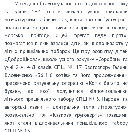
У відділі обслуговування дітей дошкільного віку
та учнів 1–4 класів чимало уваги приділили
літературним забавам. Так, книги про флібустьєрів і
полювання за цінностями корсарів лягли в основу
морської пригоди «Цей фрегат веде пірат»,
позмагатися в якій взялися діти, які відпочивають у
літніх пришкільних таборах Центру розвитку дітей
«ДоброШкола», школи усного рахунку «Соробан» та
учні 2-А, 4-Д класів СПШ № 17. Бестселеру Галини
Вдовиченко «36 і 6 котів» та його продовженням
присвячено рятувальну операцію «Котів багато не
буває», до якої долучилися відпочивальники
літнього пришкільного табору СПШ № 3. Народні та
авторські казки – центральна тема літературно-
розважальної гри «Казкова круговерть», гравцями
якої стали відпочивальники пришкільного табору
СПШ № 13.