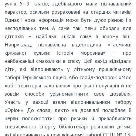
учнів 5–9 класів, здебільшого мали пізнавальний
характер, оскільки розраховані на старших читачів.
Однак і нова інформація може бути дуже різною і з
несподіваних тем. А саме такі теми обирали для
дітлахів – найбільш цікаві саме в юному віці.
Наприклад, пізнавальна відеогодина «Таємниці
крижаної кульки: історія морозива» – про
найбажаніші смаколики в спеку. Цей захід відвідали
діти, які відпочивають у літньому пришкільному
таборі Тернівського ліцею. Або слайд-подорож «Моє
хобі: територія захоплень» про різні популярні й не
зовсім способи урізноманітнити своє дозвілля.
Участь у заході взяли відпочивальники табору
«Оріон». До слова, дехто на дозвіллі полюбляє й
нерви полоскотати: про ризики й привабливість
специфічного спорту бібліотекарі розповіли дітям,
які відпочивають у пришкільному таборі СПШ № 13,