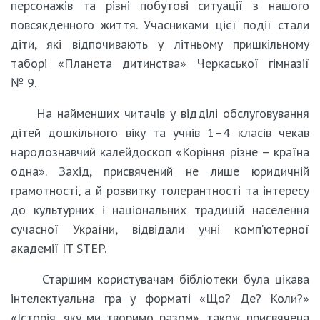
персонажів та різні побутові ситуації з нашого
повсякденного життя. Учасниками цієї події стали
діти, які відпочивають у літньому пришкільному
таборі «Планета дитинства» Черкаської гімназії
№ 9.
На найменших читачів у відділі обслуговування
дітей дошкільного віку та учнів 1–4 класів чекав
народознавчий калейдоскоп «Коріння різне – країна
одна». Захід, присвячений не лише юридичній
грамотності, а й розвитку толерантності та інтересу
до культурних і національних традицій населення
сучасної України, відвідали учні комп’ютерної
академії IT STEP.
Старшим користувачам бібліотеки була цікава
інтелектуальна гра у форматі «Що? Де? Коли?»
«Історія, яку ми творимо разом», також присвячена