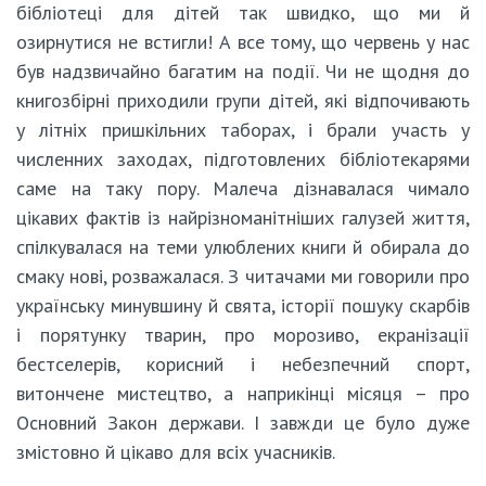
бібліотеці для дітей так швидко, що ми й
озирнутися не встигли! А все тому, що червень у нас
був надзвичайно багатим на події. Чи не щодня до
книгозбірні приходили групи дітей, які відпочивають
у літніх пришкільних таборах, і брали участь у
численних заходах, підготовлених бібліотекарями
саме на таку пору. Малеча дізнавалася чимало
цікавих фактів із найрізноманітніших галузей життя,
спілкувалася на теми улюблених книги й обирала до
смаку нові, розважалася. З читачами ми говорили про
українську минувшину й свята, історії пошуку скарбів
і порятунку тварин, про морозиво, екранізації
бестселерів, корисний і небезпечний спорт,
витончене мистецтво, а наприкінці місяця – про
Основний Закон держави. І завжди це було дуже
змістовно й цікаво для всіх учасників.