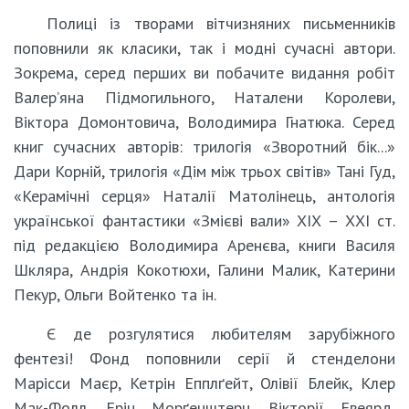
Полиці із творами вітчизняних письменників
поповнили як класики, так і модні сучасні автори.
Зокрема, серед перших ви побачите видання робіт
Валер’яна Підмогильного, Наталени Королеви,
Віктора Домонтовича, Володимира Гнатюка. Серед
книг сучасних авторів: трилогія «Зворотний бік...»
Дари Корній, трилогія «Дім між трьох світів» Тані Гуд,
«Керамічні серця» Наталії Матолінець, антологія
української фантастики «Змієві вали» ХІХ – ХХІ ст.
під редакцією Володимира Аренєва, книги Василя
Шкляра, Андрія Кокотюхи, Галини Малик, Катерини
Пекур, Ольги Войтенко та ін.
Є де розгулятися любителям зарубіжного
фентезі! Фонд поповнили серії й стенделони
Марісси Маєр, Кетрін Епплґейт, Олівії Блейк, Клер
Мак-Фолл, Ерін Морґенштерн, Вікторії Евеярд,