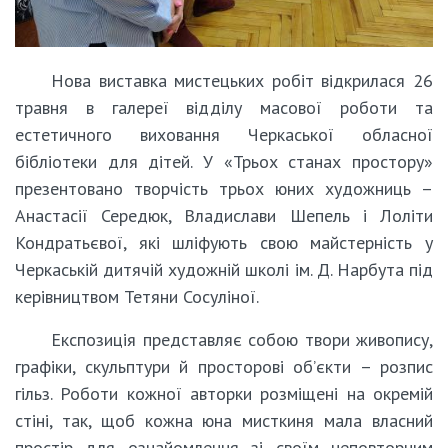
Нова виставка мистецьких робіт відкрилася 26
травня в галереї відділу масової роботи та
естетичного виховання Черкаської обласної
бібліотеки для дітей. У «Трьох станах простору»
презентовано творчість трьох юних художниць –
Анастасії Середюк, Владислави Шепель і Лоліти
Кондратьєвої, які шліфують свою майстерність у
Черкаській дитячій художній школі ім. Д. Нарбута під
керівництвом Тетяни Сосуліної.
Експозиція представляє собою твори живопису,
графіки, скульптури й просторові об’єкти – розпис
гільз. Роботи кожної авторки розміщені на окремій
стіні, так, щоб кожна юна мисткиня мала власний
простір для ознайомлення зі своїм неповторним