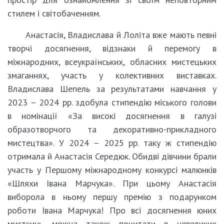
стилем і світобаченням.
Анастасія, Владислава й Лоліта вже мають певні
творчі досягнення, відзнаки й перемогу в
міжнародних, всеукраїнських, обласних мистецьких
змаганнях, участь у колективних виставках.
Владислава Шепель за результатами навчання у
2023 – 2024 рр. здобула стипендію міського голови
в номінації «За високі досягнення в галузі
образотворчого та декоративно-прикладного
мистецтва». У 2024 – 2025 рр. таку ж стипендію
отримала й Анастасія Середюк. Обидві дівчини брали
участь у Першому міжнародному конкурсі малюнків
«Шляхи Івана Марчука». При цьому Анастасія
виборола в ньому першу премію з подарунком
роботи Івана Марчука! Про всі досягнення юних
мисткинь можна також почитати в невеликих