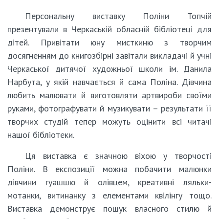
Персональну виставку Поліни Топчій
презентували в Черкаській обласній бібліотеці для
дітей. Привітати юну мисткиню з творчим
досягненням до книгозбірні завітали викладачі й учні
Черкаської дитячої художньої школи ім. Данила
Нарбута, у якій навчається й сама Поліна. Дівчина
любить малювати й виготовляти артвироби своїми
руками, фотографувати й музикувати – результати її
творчих студій тепер можуть оцінити всі читачі
нашої бібліотеки.
Ця виставка є значною віхою у творчості
Поліни. В експозиції можна побачити малюнки
дівчини гуашшю й олівцем, креативні ляльки-
мотанки, витинанку з елементами квілінгу тощо.
Виставка демонструє пошук власного стилю й