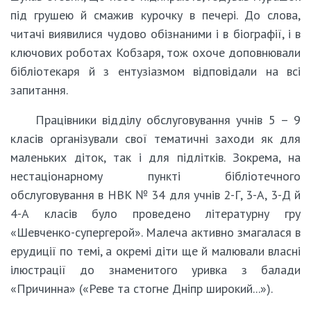
під грушею й смажив курочку в печері. До слова,
читачі виявилися чудово обізнаними і в біографії, і в
ключових роботах Кобзаря, тож охоче доповнювали
бібліотекаря й з ентузіазмом відповідали на всі
запитання.
Працівники відділу обслуговування учнів 5 – 9
класів організували свої тематичні заходи як для
маленьких діток, так і для підлітків. Зокрема, на
нестаціонарному пункті бібліотечного
обслуговування в НВК № 34 для учнів 2-Г, 3-А, 3-Д й
4-А класів було проведено літературну гру
«Шевченко-супергерой». Малеча активно змагалася в
ерудиції по темі, а окремі діти ще й малювали власні
ілюстрації до знаменитого уривка з балади
«Причинна» («Реве та стогне Дніпр широкий...»).