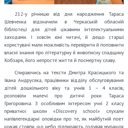
212-у річницю від дня народження Тараса
Шевченка відзначили в Черкаській обласній
бібліотеці для дітей цікавими інтелектуальними
заходами. І зовсім юні читачі, й дещо старші
користувачі мали можливість перевірити й поповнити
власні знання про літературну й живописну спадщину
Кобзаря, його непросте життя й посмертну славу.
Спираючись на тексти Дмитра Красицького та
Івана Андрусяка, працівники відділу обслуговування
дітей дошкільного віку та учнів 1 – 4 класів,
розповіли малечі про дитячі роки Тараса
Григоровича. З особливим інтересом учні 2 класу
приватної школи «Discovery school» слухали
напівлегендарні оповідки про те, як майбутній поет
шукав стовпи, що небо підпирають, годував мурашок