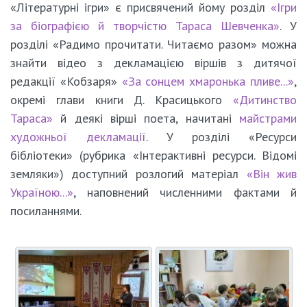
«Літературні ігри» є присвячений йому розділ
«Ігри
за біографією й творчістю Тараса Шевченка»
. У
розділі «Радимо прочитати. Читаємо разом» можна
знайти відео з декламацією віршів з дитячої
редакції «Кобзаря»
«За сонцем хмаронька пливе...»
,
окремі глави книги Д. Красицького
«Дитинство
Тараса»
й деякі вірші поета, начитані
майстрами
художньої декламації
. У розділі «Ресурси
бібліотеки» (рубрика «Інтерактивні ресурси. Відомі
земляки») доступний розлогий матеріал
«Він жив
Україною...»
, наповнений численними фактами й
посиланнями.