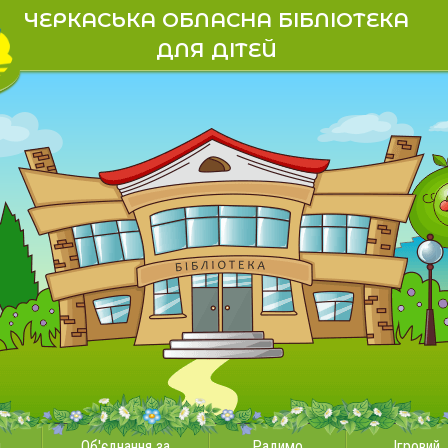
ЧЕРКАСЬКА ОБЛАСНА БІБЛІОТЕКА
ДЛЯ ДІТЕЙ
и
Об'єднання за
Радимо
Ігровий