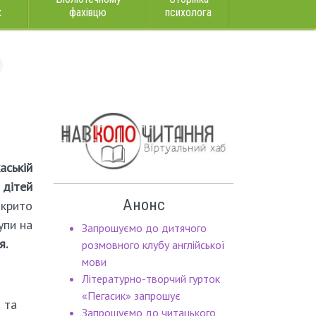
к
фахівцю
психолога
аській
дітей
Анонс
крито
упи на
Запрошуємо до дитячого
я.
розмовного клубу англійської
мови
Літературно-творчий гурток
«Пегасик» запрошує
 та
Запрошуємо до читацького