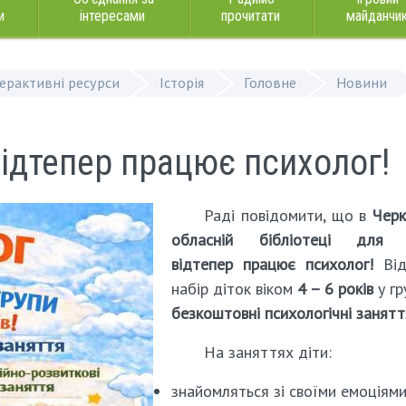
и
інтересами
прочитати
майданчи
терактивні ресурси
Історія
Головне
Новини
 відтепер працює психолог!
Раді повідомити, що в
Черк
обласній бібліотеці для 
відтепер працює психолог!
Від
набір діток віком
4 – 6 років
у гр
безкоштовні психологічні занятт
На заняттях діти:
знайомляться зі своїми емоціями