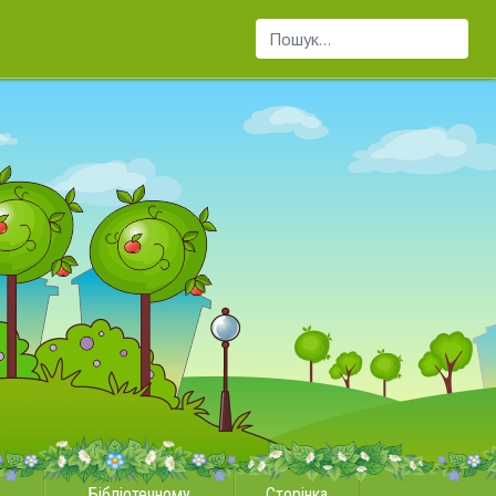
Пошук...
Бібліотечному
Сторінка