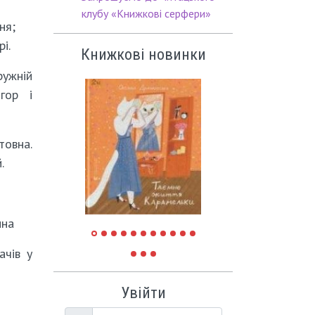
клубу «Книжкові серфери»
ня;
і.
Книжкові новинки
ужній
гор і
вна.
.
нна
ачів у
Увійти