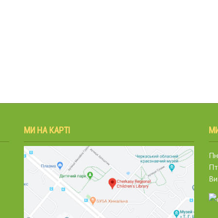
МИ НА КАРТІ
М
Пн.
Пт
Ви