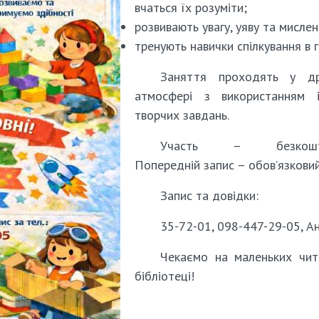
вчаться їх розуміти;
розвивають увагу, уяву та мислен
тренують навички спілкування в гр
Заняття проходять у др
атмосфері з використанням і
творчих завдань.
Участь – безкошто
Попередній запис – обов’язковий
Запис та довідки:
35-72-01, 098-447-29-05, А
Чекаємо на маленьких чит
бібліотеці!