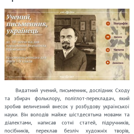
Видатний учений, письменник, дослідник Сходу
та збирач фольклору, поліглот-перекладач, який
зробив величезний внесок у розбудову української
науки. Він володів майже шістдесятьма мовами та
діалектами, написав сотні статей, підручників,
посібників, переклав безліч художніх творів,