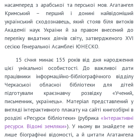
насамперед з арабської та перської мов. Агатангел
Кримський – перший і донині найвідоміший
український сходознавець, який стояв біля витоків
Академії наук України й за правом внесений до
переліку видатних діячів світу, затвердженого XVI
сесією Генеральної Асамблеї ЮНЕСКО.
15 січня минає 155 років від дня народження
цієї унікальної особистості. До важливої дати
працівники інформаційно-бібліографічного відділу
Черкаської обласної бібліотеки для дітей
підготували краєзнавчу розвідку «Учений,
письменник, українець». Матеріал представлений у
вигляді інтерактивного плакату на сайті книгозбірні в
розділі «Ресурси бібліотеки» (рубрика
«Інтерактивні
ресурси. Відомі земляки»
). У ньому ви знайдете не
лише біографічні відомості, а й цитати Агатангела