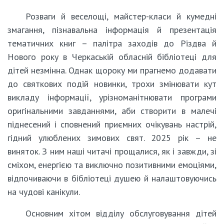
Розваги й веселощі, майстер-класи й кумедні
змагання, пізнавальна інформація й презентація
тематичних книг – палітра заходів до Різдва й
Нового року в Черкаській обласній бібліотеці для
дітей незмінна. Однак щороку ми прагнемо додавати
до святкових подій новинки, трохи змінювати кут
викладу інформації, урізноманітнювати програми
оригінальними завданнями, аби створити в малечі
піднесений і сповнений приємних очікувань настрій,
гідний улюблених зимових свят. 2025 рік – не
виняток. З ним наші читачі прощалися, як і завжди, зі
сміхом, енергією та виключно позитивними емоціями,
відпочиваючи в бібліотеці душею й налаштовуючись
на чудові канікули.
Основним хітом відділу обслуговування дітей