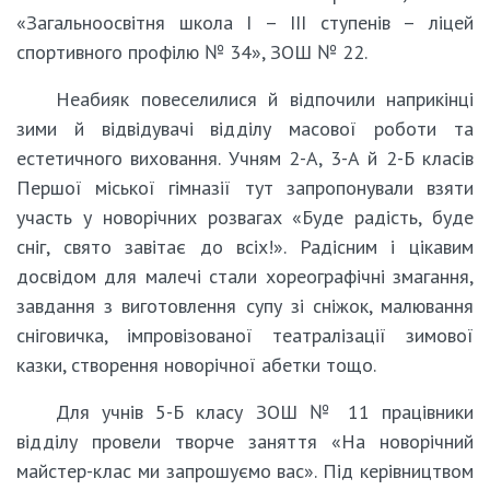
«Загальноосвітня школа I – III ступенів – ліцей
спортивного профілю № 34», ЗОШ № 22.
Неабияк повеселилися й відпочили наприкінці
зими й відвідувачі відділу масової роботи та
естетичного виховання. Учням 2-А, 3-А й 2-Б класів
Першої міської гімназії тут запропонували взяти
участь у новорічних розвагах «Буде радість, буде
сніг, свято завітає до всіх!». Радісним і цікавим
досвідом для малечі стали хореографічні змагання,
завдання з виготовлення супу зі сніжок, малювання
сніговичка, імпровізованої театралізації зимової
казки, створення новорічної абетки тощо.
Для учнів 5-Б класу ЗОШ № 11 працівники
відділу провели творче заняття «На новорічний
майстер-клас ми запрошуємо вас». Під керівництвом