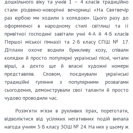
дошкільного віку та учнів 1 – 4 класів традиційно
стали різдвяно-новорічні вечорниці «На Святвечір
раз юрбою ми ходили з колядою». Цього разу до
оформленої в народному стилі світлиці та її
привітної господині завітали учні 4-А й 4-Б класів
Першої міської гімназії та 2-Б класу СПШ № 17.
Дітлахи охоче водили брикливу козу, співали
колядки й просто популярні українські пісні, читали
вірші, а дехто ще й власні художні номери
представляв. Словом, поєднували українські
традиційні гуляння з популярними розвагами
сьогодення, демонстрували свої таланти й просто
чудово проводили час.
Розім’яти м’язи в рухливих іграх, пореготати,
відволіктися від усіляких негативних подій випала
нагода учням 3-Б класу ЗОШ № 24. На них у цьому ж