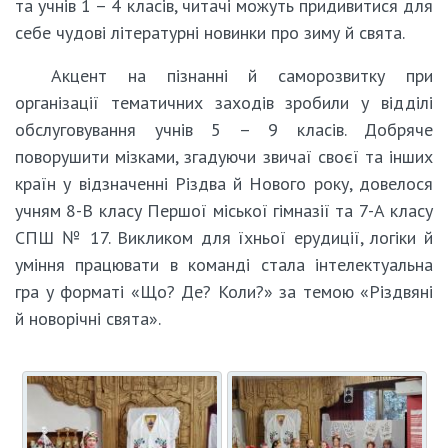
та учнів 1 – 4 класів, читачі можуть придивитися для
себе чудові літературні новинки про зиму й свята.
Акцент на пізнанні й саморозвитку при
організації тематичних заходів зробили у відділі
обслуговування учнів 5 – 9 класів. Добряче
поворушити мізками, згадуючи звичаї своєї та інших
країн у відзначенні Різдва й Нового року, довелося
учням 8-В класу Першої міської гімназії та 7-А класу
СПШ № 17. Викликом для їхньої ерудиції, логіки й
уміння працювати в команді стала інтелектуальна
гра у форматі «Що? Де? Коли?» за темою «Різдвяні
й новорічні свята».