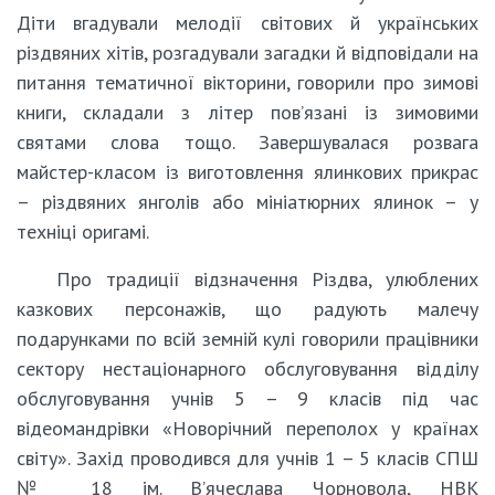
Діти вгадували мелодії світових й українських
різдвяних хітів, розгадували загадки й відповідали на
питання тематичної вікторини, говорили про зимові
книги, складали з літер пов’язані із зимовими
святами слова тощо. Завершувалася розвага
майстер-класом із виготовлення ялинкових прикрас
– різдвяних янголів або мініатюрних ялинок – у
техніці оригамі.
Про традиції відзначення Різдва, улюблених
казкових персонажів, що радують малечу
подарунками по всій земній кулі говорили працівники
сектору нестаціонарного обслуговування відділу
обслуговування учнів 5 – 9 класів під час
відеомандрівки «Новорічний переполох у країнах
світу». Захід проводився для учнів 1 – 5 класів СПШ
№ 18 ім. В’ячеслава Чорновола, НВК