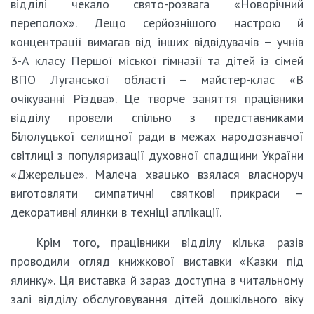
відділі чекало свято-розвага «Новорічний
переполох». Дещо серйознішого настрою й
концентрації вимагав від інших відвідувачів – учнів
3-А класу Першої міської гімназії та дітей із сімей
ВПО Луганської області – майстер-клас «В
очікуванні Різдва». Це творче заняття працівники
відділу провели спільно з представниками
Білолуцької селищної ради в межах народознавчої
світлиці з популяризації духовної спадщини України
«Джерельце». Малеча хвацько взялася власноруч
виготовляти симпатичні святкові прикраси –
декоративні ялинки в техніці аплікації.
Крім того, працівники відділу кілька разів
проводили огляд книжкової виставки «Казки під
ялинку». Ця виставка й зараз доступна в читальному
залі відділу обслуговування дітей дошкільного віку