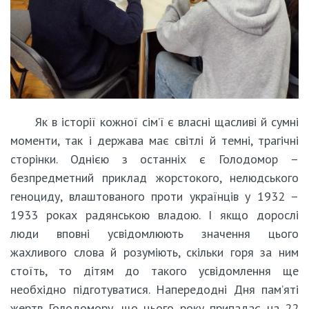
Як в історії кожної сім’ї є власні щасливі й сумні
моменти, так і держава має світлі й темні, трагічні
сторінки. Однією з останніх є Голодомор –
безпредметний приклад жорстокого, нелюдського
геноциду, влаштованого проти українців у 1932 –
1933 роках радянською владою. І якщо дорослі
люди вповні усвідомлюють значення цього
жахливого слова й розуміють, скільки горя за ним
стоїть, то дітям до такого усвідомлення ще
необхідно підготуватися. Напередодні Дня пам’яті
жертв Голодомору, що цього року припадає на 22