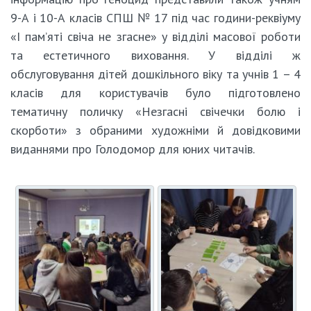
9-А і 10-А класів СПШ № 17 під час години-реквіуму
«І пам’яті свіча не згасне» у відділі масової роботи
та естетичного виховання. У відділі ж
обслуговування дітей дошкільного віку та учнів 1 – 4
класів для користувачів було підготовлено
тематичну поличку «Незгасні свічечки болю і
скорботи» з обраними художніми й довідковими
виданнями про Голодомор для юних читачів.