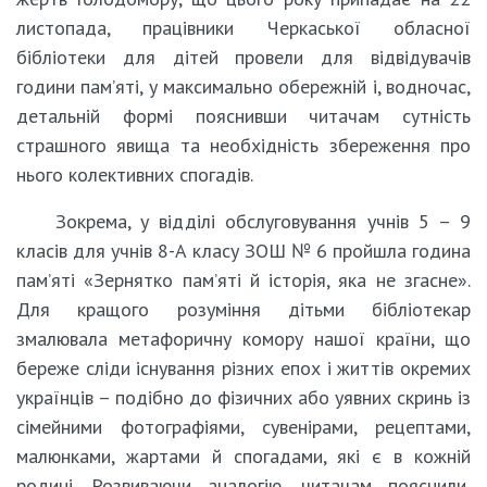
листопада, працівники Черкаської обласної
бібліотеки для дітей провели для відвідувачів
години пам’яті, у максимально обережній і, водночас,
детальній формі пояснивши читачам сутність
страшного явища та необхідність збереження про
нього колективних спогадів.
Зокрема, у відділі обслуговування учнів 5 – 9
класів для учнів 8-А класу ЗОШ № 6 пройшла година
пам’яті «Зернятко пам’яті й історія, яка не згасне».
Для кращого розуміння дітьми бібліотекар
змалювала метафоричну комору нашої країни, що
береже сліди існування різних епох і життів окремих
українців – подібно до фізичних або уявних скринь із
сімейними фотографіями, сувенірами, рецептами,
малюнками, жартами й спогадами, які є в кожній
родині. Розвиваючи аналогію, читачам пояснили,