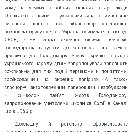
чому в деяких подібних скринях старі люди
зберігають зернини – буквальний запас і символічне
визнання цінності їжі. Бібліотекар послідовно
розповіла присутнім, як Україна опинилася в складі
СРСР, чому влада схиляла окремі селянські
господарства вступати до колгоспів і що врешті
призвело до Голодомору. Уявну скриню спогадів
українського народу дітям запропонували заповнити
важливими для тих подій термінами й поняттями,
зафіксованими на окремих папірцях. А також
власноруч виготовленими паперовими незабудками
– символом пам’яті жертв Голодомору,
запропонованим учителями школи св. Софії в Канаді
ще в 1986 р.
Докладну й ретельно сформульовану
інформацію про геноцид представили також учням