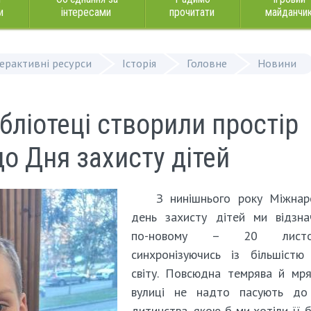
и
інтересами
прочитати
майданчи
терактивні ресурси
Історія
Головне
Новини
ібліотеці створили простір
до Дня захисту дітей
З нинішнього року Міжнар
день захисту дітей ми відзна
по-новому – 20 листоп
синхронізуючись із більшістю
світу. Повсюдна темрява й мр
вулиці не надто пасують до
дитинства, якою б ми хотіли її 