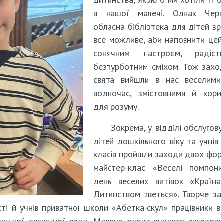
в нашої малечі. Однак Черк
обласна бібліотека для дітей з
все можливе, аби наповнити це
сонячним настроєм, раді
безтурботним сміхом. Тож зах
свята вийшли в нас веселими,
водночас, змістовними й кори
для розуму.
Зокрема, у відділі обслугов
дітей дошкільного віку та учнів
класів пройшли заходи двох фор
майстер-клас «Веселі помпон
день веселих витівок «Країна
Дитинством зветься». Творче з
ті й учнів приватної школи «Абетка-скул» працівники в
луцької селищної ради. Малеча охоче вчилася виготов