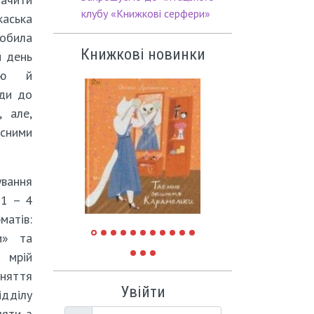
клубу «Книжкові серфери»
аська
робила
Книжкові новинки
й день
стю й
оди до
 але,
сними
ування
 1 – 4
матів:
и» та
 мрій
аняття
Увійти
ідділу
ляти з