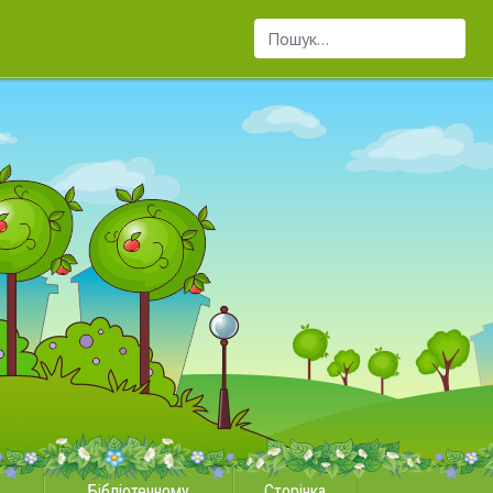
Пошук...
Бібліотечному
Сторінка