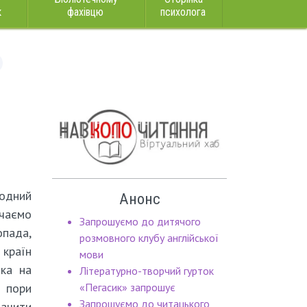
к
фахівцю
психолога
одний
Анонс
чаємо
Запрошуємо до дитячого
ада,
розмовного клубу англійської
 країн
мови
яка на
Літературно-творчий гурток
 пори
«Пегасик» запрошує
Запрошуємо до читацького
бачити