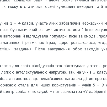
, які можуть стати для оселі кумедним декором та й 
учнів 1 – 4 класів, участь яких забезпечив Черкаський м
тівок був насичений різними активностями й інтелектуа
 вікторини й відгадувала популярні пісні за емодзі, про
змаганнях і ритмічних іграх, щиро розважалася, «го
смішні завдання. Після завершення обох заходів уч
класів для своїх відвідувачів теж підготували дотепні ро
 легкою інтелектуальною напругою. Так, на учнів 5 кла
ігає дитинство», що ненав’язливо нагадала дітям про о
рисною стала для інших користувачів – учнів 5 – 9 к
й центр соціальних служб – пізнавальна гра «У лабіринті 