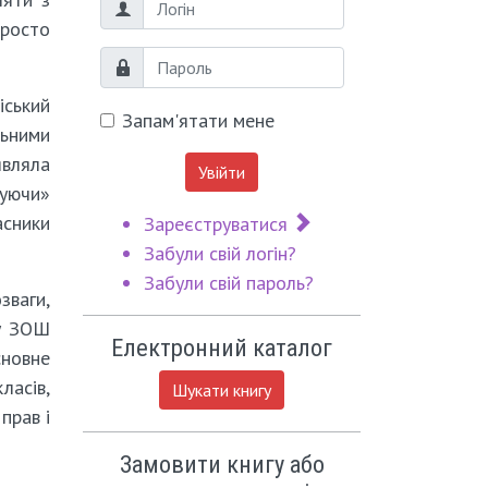
Логін
просто
Пароль
іський
Запам'ятати мене
льними
являла
Увійти
дуючи»
асники
Зареєструватися
Забули свій логін?
Забули свій пароль?
зваги,
су ЗОШ
Електронний каталог
сновне
ласів,
Шукати книгу
прав і
Замовити книгу або