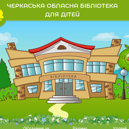
ЧЕРКАСЬКА ОБЛАСНА БІБЛІОТЕКА
ДЛЯ ДІТЕЙ
и
Об'єднання за
Радимо
Ігровий