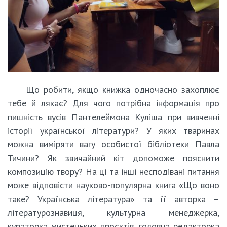
Що робити, якщо книжка одночасно захоплює
тебе й лякає? Для чого потрібна інформація про
пишність вусів Пантелеймона Куліша при вивченні
історії української літератури? У яких тваринах
можна виміряти вагу особистої бібліотеки Павла
Тичини? Як звичайний кіт допоможе пояснити
композицію твору? На ці та інші несподівані питання
може відповісти науково-популярна книга «Що воно
таке? Українська література» та її авторка –
літературознавиця, культурна менеджерка,
кураторка мистецьких проєктів, головна редакторка