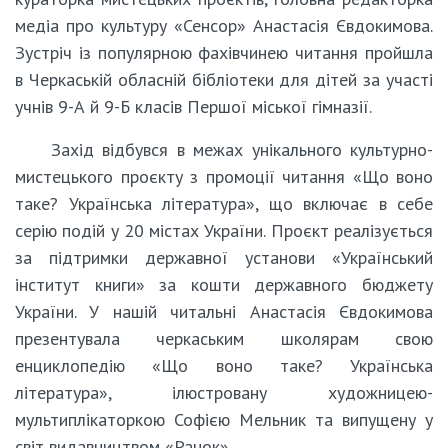
медіа про культуру «Сенсор» Анастасія Євдокимова.
Зустріч із популярною фахівчинею читання пройшла
в Черкаській обласній бібліотеки для дітей за участі
учнів 9-А й 9-Б класів Першої міської гімназії.
Захід відбувся в межах унікального культурно-
мистецького проєкту з промоції читання «Що воно
таке? Українська література», що включає в себе
серію подій у 20 містах України. Проєкт реалізується
за підтримки державної установи «Український
інститут книги» за кошти державного бюджету
України. У нашій читальні Анастасія Євдокимова
презентувала черкаським школярам свою
енциклопедію «Що воно таке? Українська
література», ілюстровану художницею-
мультиплікаторкою Софією Мельник та випущену у
світ видавництвом «Ранок».