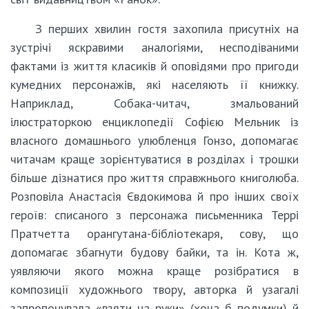
З перших хвилин гостя захопила присутніх на
зустрічі яскравими аналогіями, несподіваними
фактами із життя класиків й оповідями про пригоди
кумедних персонажів, які населяють її книжку.
Наприклад, Собака-читач, змальований
ілюстраторкою енциклопедії Софією Мельник із
власного домашнього улюбленця Гонзо, допомагає
читачам краще зорієнтуватися в розділах і трошки
більше дізнатися про життя справжнього книголюба.
Розповіла Анастасія Євдокимова й про інших своїх
героїв: списаного з персонажа письменника Террі
Пратчетта орангутана-бібліотекаря, сову, що
допомагає збагнути будову байки, та ін. Кота ж,
уявляючи якого можна краще розібратися в
композиції художнього твору, авторка й узагалі
запропонувала «взяти на руки» (хоча б подумки) й