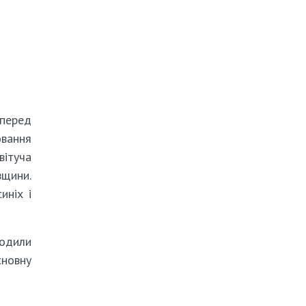
 перед
овання
вітуча
вщини.
иніх і
водили
сновну