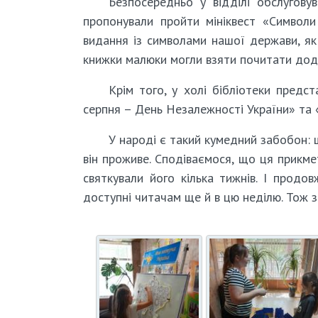
Безпосередньо у відділі обслугову
пропонували пройти мініквест «Символи
видання із символами нашої держави, як 
книжки малюки могли взяти почитати додо
Крім того, у холі бібліотеки предс
серпня – День Незалежності України» та 
У народі є такий кумедний забобон:
він проживе. Сподіваємося, що ця прикм
святкували його кілька тижнів. І продов
доступні читачам ще й в цю неділю. Тож з