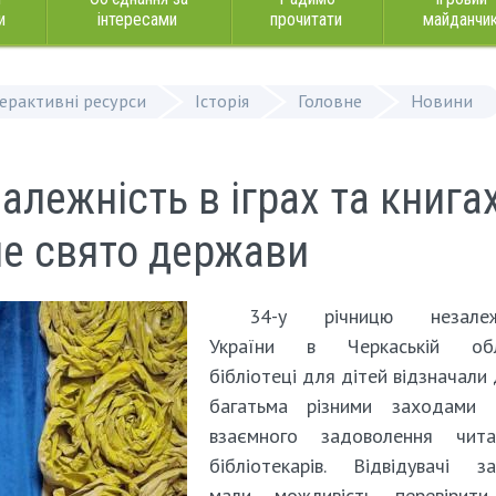
и
інтересами
прочитати
майданчи
терактивні ресурси
Історія
Головне
Новини
алежність в іграх та книгах
не свято держави
34-у річницю незалеж
України в Черкаській обл
бібліотеці для дітей відзначали 
багатьма різними заходами
взаємного задоволення чита
бібліотекарів. Відвідувачі з
мали можливість перевірити