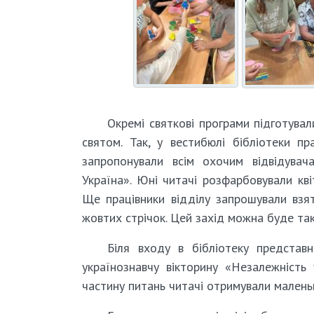
Окремі святкові програми підготувал
святом. Так, у вестибюлі бібліотеки п
запропонували всім охочим відвідувач
Україна». Юні читачі розфарбовували кв
Ще працівники відділу запрошували взят
жовтих стрічок. Цей захід можна буде так
Біля входу в бібліотеку представ
українознавчу вікторину «Незалежність 
частину питань читачі отримували маленьк