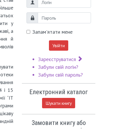
Логін
ільше
атьох
Пароль
жити у
жаві, а
Запам'ятати мене
ння й
Увійти
волів
Зареєструватися
увати
Забули свій логін?
отеки
Забули свій пароль?
ування
4 і 15
Електронний каталог
ії “IT
Шукати книгу
грами
цікаву
андній
Замовити книгу або