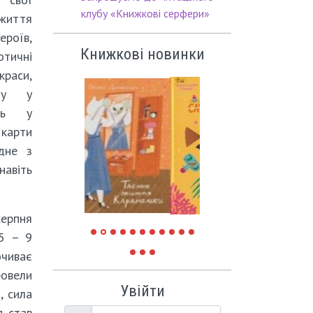
клубу «Книжкові серфери»
 життя
роїв,
Книжкові новинки
тичні
раси,
ину у
ть у
 карти
дне з
навіть
серпня
 5 – 9
очиває
ровели
Увійти
, сила
д став