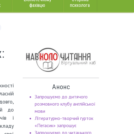
к
фахівцю
психолога
:
ності
Анонс
асній
Запрошуємо до дитячого
довго,
розмовного клубу англійської
 й до
мови
чів і
Літературно-творчий гурток
акладу
«Пегасик» запрошує
Запрошуємо до читацького
 свої