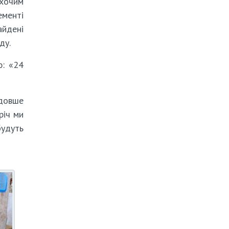
охочим
ементі
айдені
ду.
ю: «24
 довше
річ ми
будуть