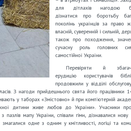
для дітлахів нагодою б
дізнатися про боротьбу баг
поколінь українців за право 
власній, суверенній і сильній, дер
також про походження, значе
сучасну роль головних сим
самостійної України.
Перевіряти й збагач
ерудицію користувачів біблі
продовжили у відділі обслугов
класів. З нагоди прийдешнього свята його працівники 1
чивають у таборах «Змістовно» й при компʼютерній академ
ожної дитини живе любов до України». Учасники про
 пазлів мапу України, співали гімн, дізнавалися нову 
 змагалися одне з одним у кмітливості, логіці та ком