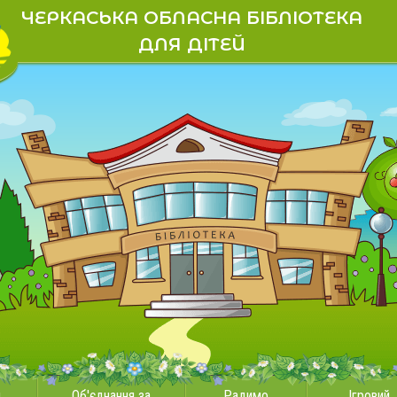
ЧЕРКАСЬКА ОБЛАСНА БІБЛІОТЕКА
ДЛЯ ДІТЕЙ
и
Об'єднання за
Радимо
Ігровий