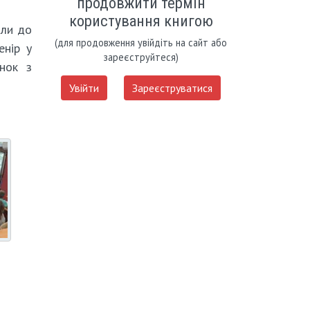
продовжити термін
користування книгою
али до
(для продовження увійдіть на сайт або
енір у
зареєструйтеся)
инок з
Увійти
Зареєструватися