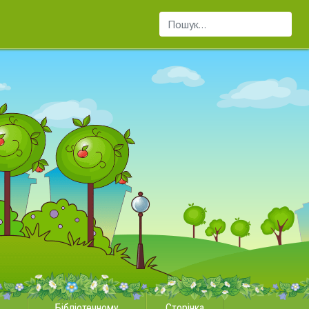
Пошук...
Бібліотечному
Сторінка