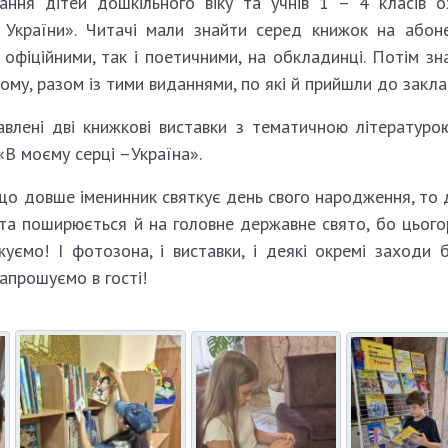
вання дітей дошкільного віку та учнів 1 – 4 класів 
 України». Читачі мали знайти серед книжок на абон
офіційними, так і поетичними, на обкладинці. Потім зн
му, разом із тими виданнями, по які й прийшли до закла
тавлені дві книжкові виставки з тематичною літературо
«В моєму серці –Україна».
 що довше іменинник святкує день свого народження, то
ета поширюється й на головне державне свято, бо цього
жуємо! І фотозона, і виставки, і деякі окремі заходи 
апрошуємо в гості!