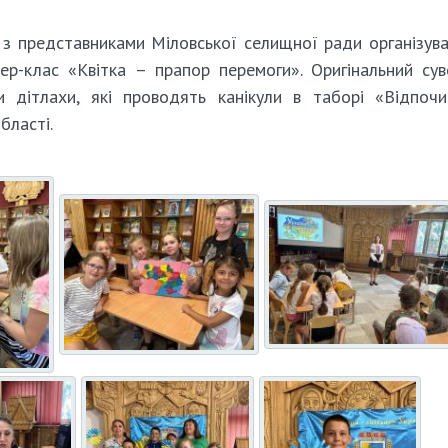
і з представниками Міловської селищної ради організув
р-клас «Квітка – прапор перемоги». Оригінальний сув
и дітлахи, які проводять канікули в таборі «Відпоч
бласті.