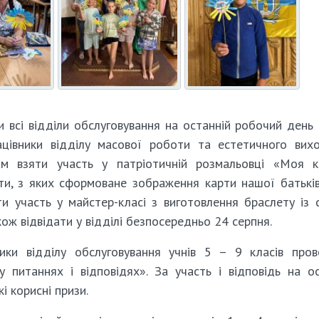
и всі відділи обслуговування на останній робочий день
рацівники відділу масової роботи та естетичного вих
ам взяти участь у патріотичній розмальовці «Моя к
іти, з яких сформоване зображення карти нашої батькі
и участь у майстер-класі з виготовлення браслету із с
ож відвідати у відділі безпосередньо 24 серпня.
ники відділу обслуговування учнів 5 – 9 класів про
у питаннях і відповідях». За участь і відповідь на о
і корисні призи.