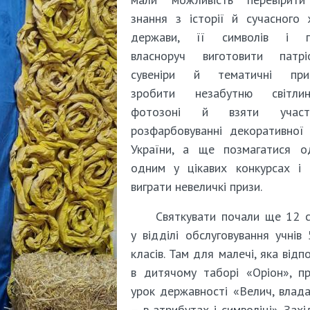
знання з історії й сучасного
держави, її символів і ге
власноруч виготовити патріо
сувеніри й тематичні прик
зробити незабутню світл
фотозоні й взяти учас
розфарбовуванні декоративної
України, а ще позмагатися о
одним у цікавих конкурсах і 
виграти невеличкі призи.
Святкувати почали ще 12 
у відділі обслуговування учнів
класів. Там для малечі, яка відп
в дитячому таборі «Оріон», п
урок державності «Велич, влада
– в атрибутах і символіці». Захі