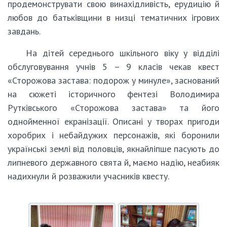
продемонструвати свою винахідливість, ерудицію й
любов до батьківщини в низці тематичних ігрових
завдань.
На дітей середнього шкільного віку у відділі
обслуговування учнів 5 – 9 класів чекав квест
«Сторожова застава: подорож у минуле», заснований
на сюжеті історичного фентезі Володимира
Рутківського «Сторожова застава» та його
однойменної екранізації. Описані у творах пригоди
хоробрих і небайдужих персонажів, які боронили
українські землі від половців, якнайліпше пасують до
липневого державного свята й, маємо надію, неабияк
надихнули й розважили учасників квесту.