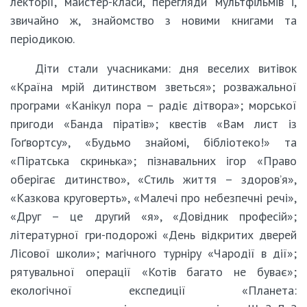
лекторії, майстер-класи, перегляди мультфільмів і,
звичайно ж, знайомство з новими книгами та
періодикою.
Діти стали учасниками: дня веселих витівок
«Країна мрій дитинством зветься»; розважальної
програми «Канікул пора – радіє дітвора»; морської
пригоди «Банда піратів»; квестів «Вам лист із
Гоґвортсу», «Будьмо знайомі, бібліотеко!» та
«Піратська скринька»; пізнавальних ігор «Право
оберігає дитинство», «Стиль життя – здоров’я»,
«Казкова круговерть», «Малечі про небезпечні речі»,
«Друг – це другий «я», «Довідник професій»;
літературної гри-подорожі «День відкритих дверей
Лісової школи»; магічного турніру «Чародії в дії»;
рятувальної операції «Котів багато не буває»;
екологічної експедиції «Планета: