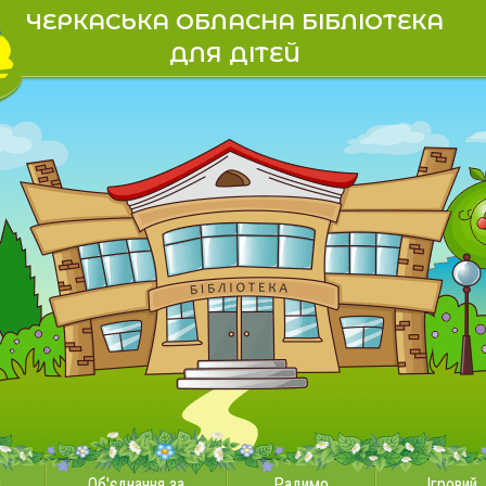
ЧЕРКАСЬКА ОБЛАСНА БІБЛІОТЕКА
ДЛЯ ДІТЕЙ
и
Об'єднання за
Радимо
Ігровий