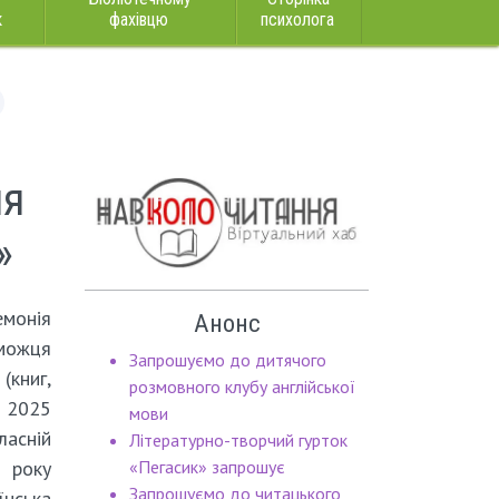
к
фахівцю
психолога
ня
»
онія
Анонс
ожця
Запрошуємо до дитячого
(книг,
розмовного клубу англійської
– 2025
мови
асній
Літературно-творчий гурток
 року
«Пегасик» запрошує
Запрошуємо до читацького
їнська