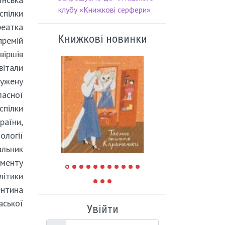
клубу «Книжкові серфери»
пілки
еатка
Книжкові новинки
ремій
віршів
італи
лужену
ласної
пілки
їни,
ології
льник
менту
ітики
нтина
ської
Увійти