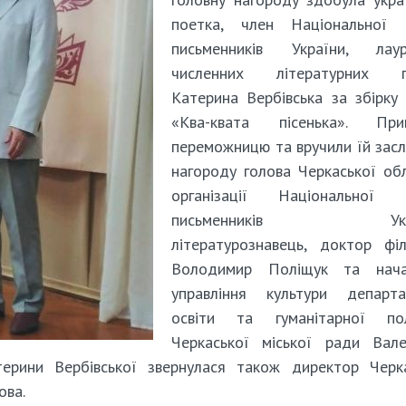
поетка, член Національної с
письменників України, лаур
численних літературних п
Катерина Вербівська за збірку 
«Ква-квата пісенька». Прив
переможницю та вручили їй зас
нагороду голова Черкаської об
організації Національної с
письменників Укра
літературознавець, доктор філ
Володимир Поліщук та нача
управління культури департа
освіти та гуманітарної пол
Черкаської міської ради Вале
ерини Вербівської звернулася також директор Черка
ова.