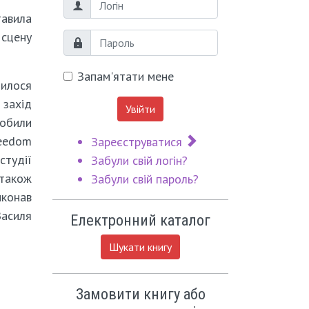
Логін
тавила
 сцену
Пароль
Запам'ятати мене
нилося
 захід
Увійти
робили
reedom
Зареєструватися
студії
Забули свій логін?
також
Забули свій пароль?
иконав
Василя
Електронний каталог
Шукати книгу
Замовити книгу або