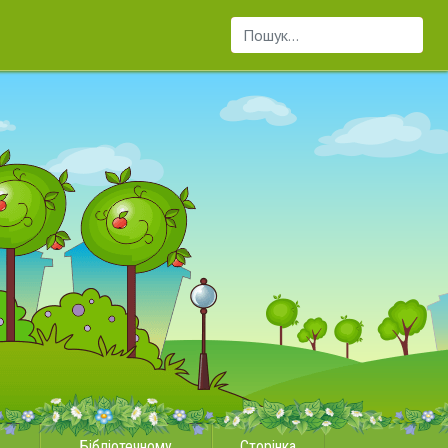
Пошук...
Бібліотечному
Сторінка