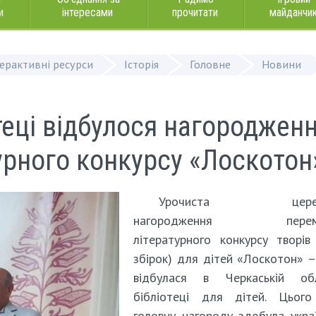
и
інтересами
прочитати
майданчи
терактивні ресурси
Історія
Головне
Новини
теці відбулося нагороджен
урного конкурсу «Лоскотон
Урочиста церем
нагородження перем
літературного конкурсу творів 
збірок) для дітей «Лоскотон» 
відбулася в Черкаській обл
бібліотеці для дітей. Цього
головну нагороду здобула укра