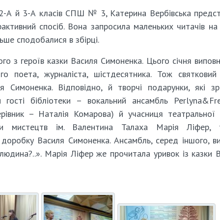
і 2-А й 3-А класів СПШ № 3, Катерина Вербівська предс
рактивний спосіб. Вона запросила маленьких читачів на
льше сподобалися в збірці.
го з героїв казки Василя Симоненка. Цього січня випов
о поета, журналіста, шістдесятника. Тож святковий
я Симоненка. Відповідно, й творчі подарунки, які з
м гості бібліотеки – вокальний ансамбль Perlyna&F
рівник – Наталія Комарова) й учасниця театральної 
ли мистецтв ім. Валентина Талаха Марія Ліфер, 
доробку Василя Симоненка. Ансамбль, серед іншого, в
людина?..». Марія Ліфер же прочитала уривок із казки 