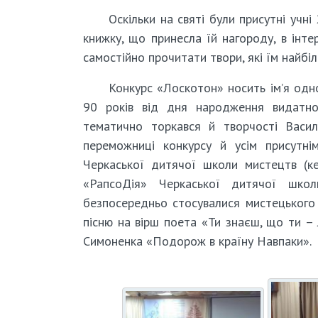
Оскільки на святі були присутні учн
книжку, що принесла їй нагороду, в інте
самостійно прочитати твори, які їм найбі
Конкурс «Лоскотон» носить ім’я одно
90 років від дня народження видатног
тематично торкався й творчості Васил
переможниці конкурсу й усім присутні
Черкаської дитячої школи мистецтв (ке
«РапсоДія» Черкаської дитячої шко
безпосередньо стосувалися мистецького 
пісню на вірш поета «Ти знаєш, що ти – 
Симоненка «Подорож в країну Навпаки».