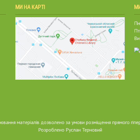
МИ НА КАРТІ
М
Пн.
Пт
Ви
піювання матеріалів дозволено за умови розміщення прямого гіпе
Розроблено
Руслан Терновий