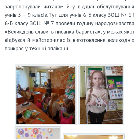
запропонували читачам й у відділі обслуговування
учнів 5 – 9 класів. Тут для учнів 6-Б класу ЗОШ № 6 і
6-Б класу ЗОШ № 7 провели годину народознавства
«Великдень славить писанка барвиста», у межах якої
відбувся й майстер-клас із виготовлення великодніх
прикрас у техніці аплікації.