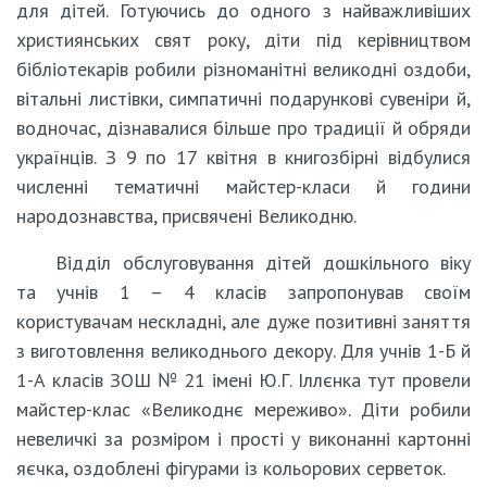
для дітей. Готуючись до одного з найважливіших
християнських свят року, діти під керівництвом
бібліотекарів робили різноманітні великодні оздоби,
вітальні листівки, симпатичні подарункові сувеніри й,
водночас, дізнавалися більше про традиції й обряди
українців. З 9 по 17 квітня в книгозбірні відбулися
численні тематичні майстер-класи й години
народознавства, присвячені Великодню.
Відділ обслуговування дітей дошкільного віку
та учнів 1 – 4 класів запропонував своїм
користувачам нескладні, але дуже позитивні заняття
з виготовлення великоднього декору. Для учнів 1-Б й
1-А класів ЗОШ № 21 імені Ю.Г. Іллєнка тут провели
майстер-клас «Великоднє мереживо». Діти робили
невеличкі за розміром і прості у виконанні картонні
яєчка, оздоблені фігурами із кольорових серветок.