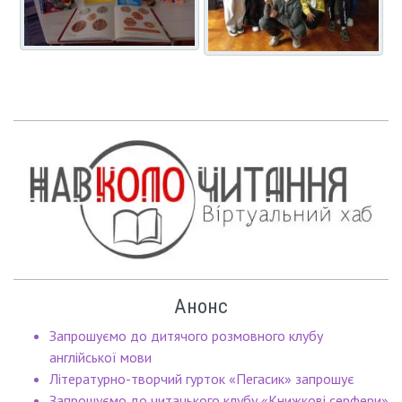
Анонс
Запрошуємо до дитячого розмовного клубу
англійської мови
Літературно-творчий гурток «Пегасик» запрошує
Запрошуємо до читацького клубу «Книжкові серфери»