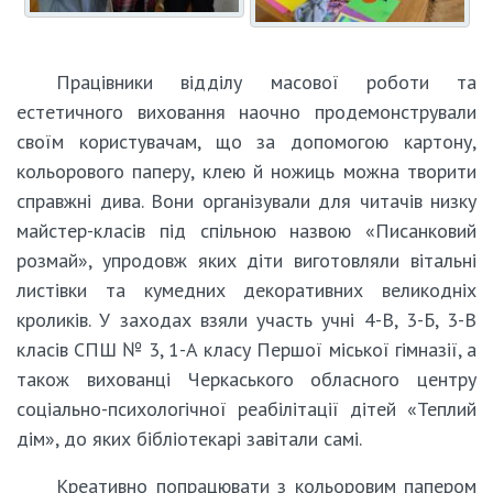
Працівники відділу масової роботи та
естетичного виховання наочно продемонстрували
своїм користувачам, що за допомогою картону,
кольорового паперу, клею й ножиць можна творити
справжні дива. Вони організували для читачів низку
майстер-класів під спільною назвою «Писанковий
розмай», упродовж яких діти виготовляли вітальні
листівки та кумедних декоративних великодніх
кроликів. У заходах взяли участь учні 4-В, 3-Б, 3-В
класів СПШ № 3, 1-А класу Першої міської гімназії, а
також вихованці Черкаського обласного центру
соціально-психологічної реабілітації дітей «Теплий
дім», до яких бібліотекарі завітали самі.
Креативно попрацювати з кольоровим папером