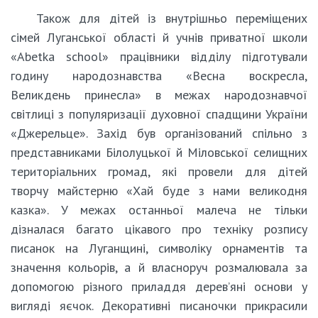
Також для дітей із внутрішньо переміщених
сімей Луганської області й учнів приватної школи
«Abetka school» працівники відділу підготували
годину народознавства «Весна воскресла,
Великдень принесла» в межах народознавчої
світлиці з популяризації духовної спадщини України
«Джерельце». Захід був організований спільно з
представниками Білолуцької й Міловської селищних
територіальних громад, які провели для дітей
творчу майстерню «Хай буде з нами великодня
казка». У межах останньої малеча не тільки
дізналася багато цікавого про техніку розпису
писанок на Луганщині, символіку орнаментів та
значення кольорів, а й власноруч розмалювала за
допомогою різного приладдя дерев’яні основи у
вигляді яєчок. Декоративні писаночки прикрасили